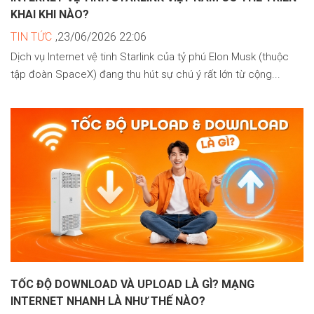
KHAI KHI NÀO?
TIN TỨC
,23/06/2026 22:06
Dịch vụ Internet vệ tinh Starlink của tỷ phú Elon Musk (thuộc
tập đoàn SpaceX) đang thu hút sự chú ý rất lớn từ cộng...
TỐC ĐỘ DOWNLOAD VÀ UPLOAD LÀ GÌ? MẠNG
INTERNET NHANH LÀ NHƯ THẾ NÀO?