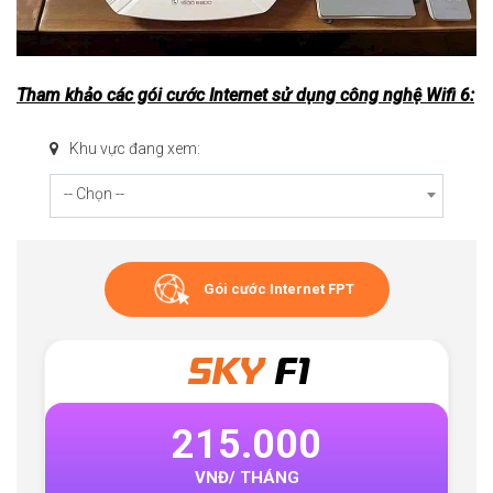
Tham khảo các gói cước Internet sử dụng công nghệ Wifi 6:
Khu vực đang xem:
-- Chọn --
Gói cước Internet FPT
SKY
F1
215.000
VNĐ/ THÁNG