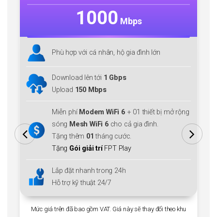
1000
Mbps
Phù hợp với cá nhân, hộ gia đình lớn
Download lên tới
1 Gbps
Upload
150 Mbps
Miễn phí
Modem WiFi 6
+ 01 thiết bị mở rộng
sóng
Mesh WiFi 6
cho cả gia đình.
Tặng thêm
01
tháng cước.
Tặng
Gói giải trí
FPT Play
Lắp đặt nhanh trong 24h
Hỗ trợ kỹ thuật 24/7
Mức giá trên đã bao gồm VAT. Giá này sẽ thay đổi theo khu