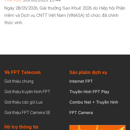
Ngày 28/05/2026, Giải thưởng Sao Khuê 2026 do Hiệp hội Phần
mềm và Dịch vụ CNTT Việt Nam (VINASA) tổ chức đã chính
thức vinh...
Về FPT Telecom
Sản
phẩm dịch vụ
Internet FPT
Giới thiệu chung
Truyền hình FPT Play
Giới thiệu truyền hình FPT
Combo Net + Truyền hình
Giới thiệu các gói Lux
FPT Camera
Giới thiệu FPT Camera SE
Hỗ trợ thông tin