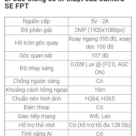
SE FPT
Nguồn cấp
5V - 2A
Độ phân giải
2MP (1920x1080px)
Xoay ngang 355 độ, xoay
Hỗ trón góc quay
dọc 100 độ
Góc quan sát
107 độ
0.028 Lux @ (F2.0, AGC
Độ nhạy sáng
ON)
Chống ngược sáng
Có
Khoảng cách hồng ngoại
10m
Chuẩn nén hình ảnh
H264, H265
Đàm thoại
Có
Giao tiếp mạng
Wifi, Lan
Hỗ trợ thẻ nhớ
Có (hỗ trợ tối đa 128 Gb)
Tính năng AI
Có