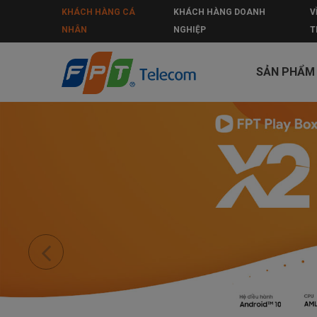
KHÁCH HÀNG CÁ
KHÁCH HÀNG DOANH
V
NHÂN
NGHIỆP
T
SẢN PHẨM
Bản tin FPT