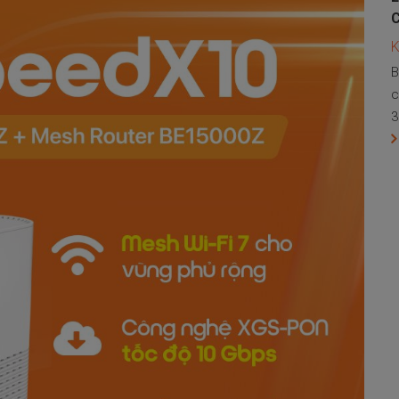
B
c
3