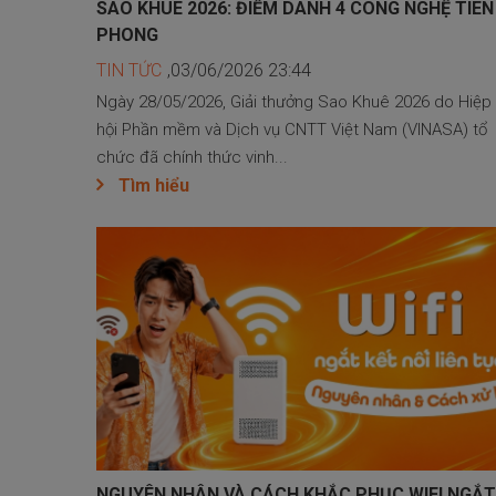
SAO KHUÊ 2026: ĐIỂM DANH 4 CÔNG NGHỆ TIÊN
PHONG
TIN TỨC
,03/06/2026 23:44
Ngày 28/05/2026, Giải thưởng Sao Khuê 2026 do Hiệp
hội Phần mềm và Dịch vụ CNTT Việt Nam (VINASA) tổ
chức đã chính thức vinh...
Tìm hiểu
NGUYÊN NHÂN VÀ CÁCH KHẮC PHỤC WIFI NGẮT