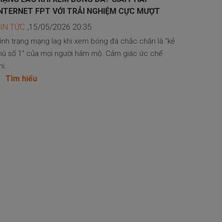
NTERNET FPT VỚI TRẢI NGHIỆM CỰC MƯỢT
IN TỨC
,15/05/2026 20:35
ình trạng mạng lag khi xem bóng đá chắc chắn là "kẻ
hù số 1" của mọi người hâm mộ. Cảm giác ức chế
hi...
Tìm hiểu