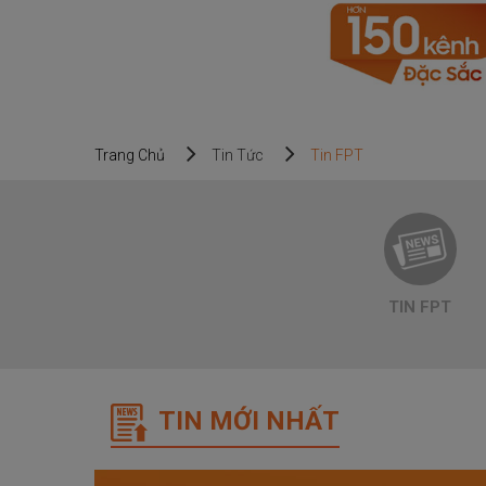
Trang Chủ
Tin Tức
Tin FPT
TIN FPT
TIN MỚI NHẤT