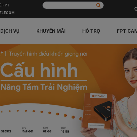
Ề FPT
ELECOM
 DỊCH VỤ
KHUYẾN MÃI
HỖ TRỢ
FPT CA