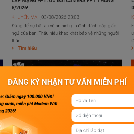
LẮP MẠNG FPT: ƯU ĐÃI CAMERA FPT THÁNG
L
8/2026!
0
KHUYẾN MẠI
,03/08/2026 23:03
Đừng để sự bất an về an ninh gia đình đánh cắp giấc
F
ngủ của bạn! Thấu hiểu khao khát bảo vệ những người
ư
thân...
G
Tìm hiểu
ĐĂNG KÝ NHẬN TƯ VẤN MIỄN PHÍ
ne: Giảm ngay
100.000
VNĐ!
ng cước, miễn phí Modem Wifi
ng 2026!
INTERNET VỆ TINH STARLINK VIỆT NAM CÓ THỂ