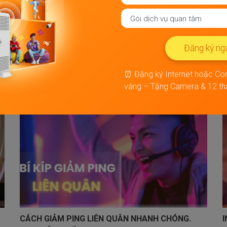
TRIỂN KHAI KHI NÀO?
TIN TỨC
,23/06/2026 22:06
T
n
Dịch vụ Internet vệ tinh Starlink của tỷ phú Elon Musk
K
Đăng ký ng
(thuộc tập đoàn SpaceX) đang thu hút sự chú ý rất lớn
q
từ cộng...
h
⏰ Đăng ký Internet hoặc Co
Tìm hiểu
vàng – Tặng Camera & 12 thá
CÁCH GIẢM PING LIÊN QUÂN NHANH CHÓNG.
I