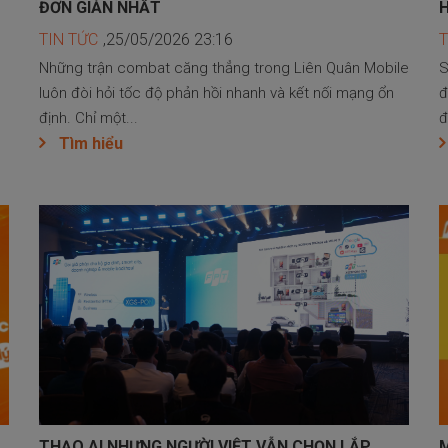
ĐƠN GIẢN NHẤT
H
TIN TỨC
,25/05/2026 23:16
T
Những trận combat căng thẳng trong Liên Quân Mobile
S
luôn đòi hỏi tốc độ phản hồi nhanh và kết nối mạng ổn
đ
định. Chỉ một...
đ
Tìm hiểu
THẠO AI NHƯNG NGƯỜI VIỆT VẪN CHỌN LẮP
M