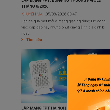
LẮP MẠNG FPT: BÙNG NỔ THƯỞNG F-GOLD
THÁNG 8/2026
KHUYẾN MẠI
,05/08/2026 00:47
Bạn đã quá mệt mỏi vì mạng giật lag đúng lúc công
việc gấp gáp hay những phút giây giải trí gia đình bị
ngắt...
Tìm hiểu
⚡ Đăng Ký Onli
🎁 Tặng ngay 01 thá
6/7 & Mesh chính hã
LẮP MẠNG FPT HÀ NỘI | GÓI WIFI 6/7 TẶNG KÈM