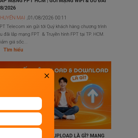
ẮP MẠNG FPT HCM | GÓI MẠNG WIFI & ƯU ĐÃI
8/2026
KHUYẾN MẠI
,01/08/2026 00:11
PT Telecom xin gửi tới Quý khách hàng chương trình
u đãi lắp mạng FPT & Truyền hình FPT tại TP. HCM.
iảm giá sốc...
Tìm hiểu
TỐC ĐỘ DOWNLOAD VÀ UPLOAD LÀ GÌ? MẠNG