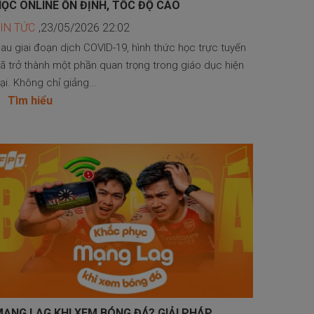
ỌC ONLINE ỔN ĐỊNH, TỐC ĐỘ CAO
IN TỨC
,23/05/2026 22:02
au giai đoạn dịch COVID-19, hình thức học trực tuyến
ã trở thành một phần quan trọng trong giáo dục hiện
ại. Không chỉ giảng...
Tìm hiểu
ẠNG LAG KHI XEM BÓNG ĐÁ? GIẢI PHÁP