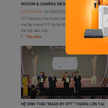
MODEM & CAMERA 08/2026
KHUYẾN MẠI
,01/08/2026 00:01
FPT Telecom hân hoan mang đến chương trình khuyế
mại lắp mạng FPT Hà Nội tháng 08/2026 với vô vàn ưu
đãi hấp dẫn, hứa...
Tìm hiểu
HỆ SINH THÁI "MADE BY FPT" THẮNG LỚN TẠI