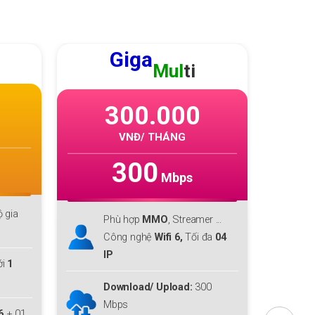
GIGA
F1
205.000
VNĐ/ THÁNG
300
Mbps
Phù hợp với cá nhân, hộ gia
P
r ...
đình lớn
đ
đa
04
Download lên tới
300 Mbps
D
Upload
300 Mbps
U
0
Miễn phí
Modem WiFi 6
+ 01
M