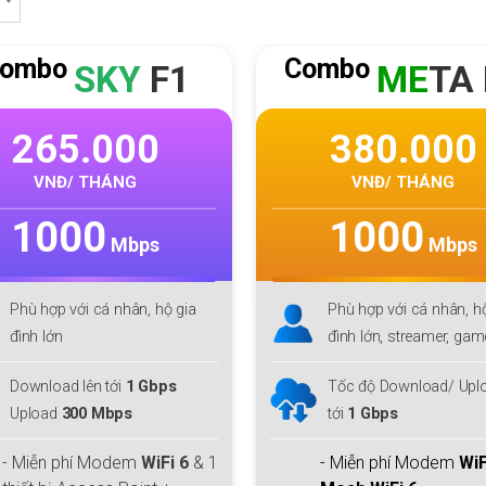
ombo
Combo
ME
TA F1
GI
GA 
380.000
240.000
VNĐ/ THÁNG
VNĐ/ THÁNG
1000
300
Mbps
Mbps
Phù hợp với cá nhân, hộ gia
Phù hợp với cá nhân, h
đình lớn, streamer, gamer
đình lớn, streamer, ga
Tốc độ Download/ Upload lên
Tốc độ Download/ Uplo
tới
1 Gbps
tới
300 Gbps
- Miễn phí Modem
WiFi 6 + 1
- Miễn phí Modem
WiF