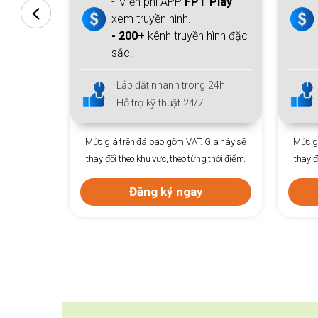
 Play
thiết bị Access Point +
FPT Play.
hình đặc
- Hơn
200
kênh trong nước &
quốc tế.
 24h
Lắp đặt nhanh trong 24h
Hỗ trợ kỹ thuật 24/7
Giá này sẽ
Mức giá trên đã bao gồm VAT. Giá này sẽ
 thời điểm.
thay đổi theo khu vực, theo từng thời điểm.
Mức gi
thay đ
Đăng ký ngay