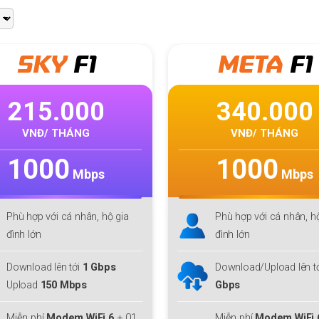
Giga
META
F1
Mul
ti
340.000
300.000
VNĐ/ THÁNG
VNĐ/ THÁNG
1000
300
Mbps
Mbps
Phù hợp với cá nhân, hộ gia
Phù hợp
MMO
, Streame
đình lớn
Công nghệ
Wifi 6,
Tối 
IP
Download/Upload lên tới
1
Gbps
Download/ Upload:
30
Mbps
Miễn phí
Modem WiFi 6
+ 01