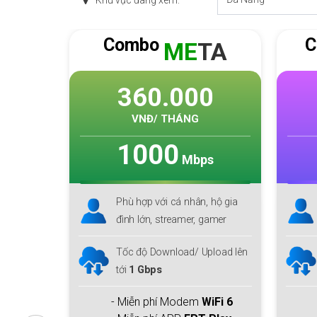
Khu vực đang xem:
Combo
C
TA
SKY
F1
0
265.000
VNĐ/ THÁNG
1000
s
Mbps
 hộ gia
Phù hợp với cá nhân, hộ gia
gamer
đình lớn
pload lên
Download lên tới
1 Gbps
Upload
300 Mbps
iFi 6
- Miễn phí Modem
WiFi 6
& 1