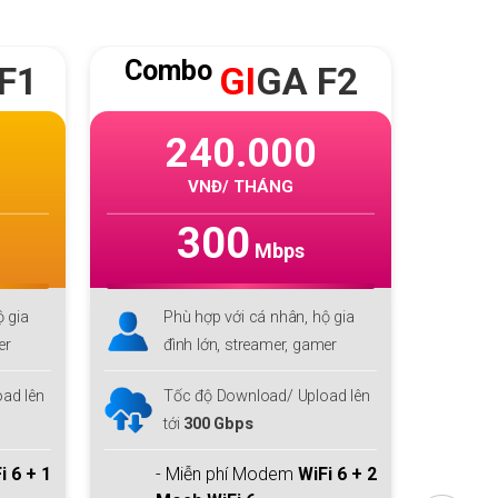
Combo
Co
F2
SKY
F2
275.000
VNĐ/ THÁNG
1000
Mbps
ộ gia
Phù hợp với cá nhân, hộ gia
P
mer
đình lớn, streamer, gamer
đ
ad lên
Tốc độ Download/ Upload lên
T
tới
1 Gbps/300Mbps
t
i 6 + 2
- Miễn phí Modem
WiFi 6 + 2
-