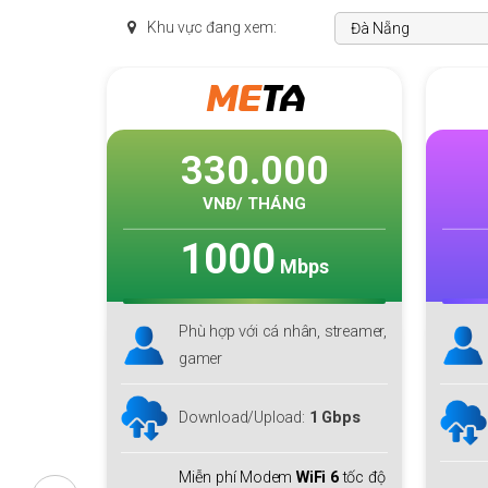
Khu vực đang xem:
SKY
F1
0
215.000
VNĐ/ THÁNG
1000
s
Mbps
 streamer,
Phù hợp với cá nhân, hộ gia
đình lớn
Download lên tới
1 Gbps
 Gbps
Upload
150 Mbps
i 6
tốc độ
Miễn phí
Modem WiFi 6
+ 01