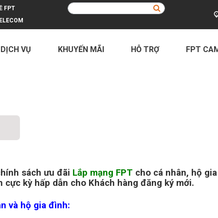
Ề FPT
ELECOM
 DỊCH VỤ
KHUYẾN MÃI
HỖ TRỢ
FPT CA
 với nhiều quà tặng hấp dẫn
chính sách ưu đãi
Lắp mạng FPT
cho cá nhân, hộ gia
nh cực kỳ hấp dẫn cho Khách hàng đăng ký mới.
n và hộ gia đình: