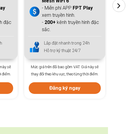
Mesh WiFi 6
M
lay
- Miễn phí APP
FPT Play
- 
xem truyền hình.
xe
nh đặc
-
200+
kênh truyền hình đặc
-
sắc.
sắ
h
Lắp đặt nhanh trong 24h
L
Hỗ trợ kỹ thuật 24/7
H
 này sẽ
Mức giá trên đã bao gồm VAT. Giá này sẽ
Mức giá 
i điểm.
thay đổi theo khu vực, theo từng thời điểm.
thay đổi 
Đăng ký ngay