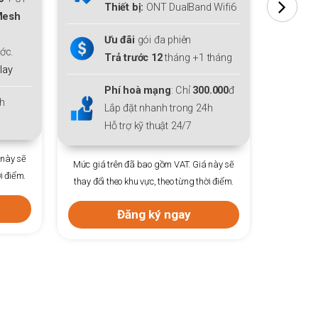
 Wifi6
thiết bị mở rộng sóng
Mesh
t
WiFi 6
cho cả gia đình.
W
Tặng thêm
01
tháng cước.
T
tháng
Tặng
Gói giải trí
FPT Play
0.000
đ
Lắp đặt nhanh trong 24h
L
h
Hỗ trợ kỹ thuật 24/7
H
Mức giá trên đã bao gồm VAT. Giá này sẽ
Mức giá 
 này sẽ
thay đổi theo khu vực, theo từng thời điểm.
thay đổi 
i điểm.
Đăng ký ngay