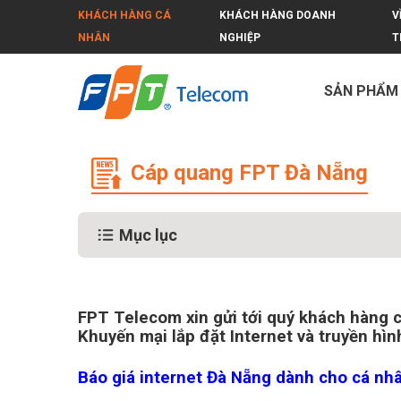
KHÁCH HÀNG CÁ
KHÁCH HÀNG DOANH
V
NHÂN
NGHIỆP
T
SẢN PHẨM
Đăng ký lắp cáp quang FPT Đà Nẵng
Cáp quang FPT Đà Nẵng
Mục lục
FPT Telecom xin gửi tới quý khách hàng 
Khuyến mại lắp đặt Internet và truyền hì
Báo giá internet Đà Nẵng dành cho cá nhâ