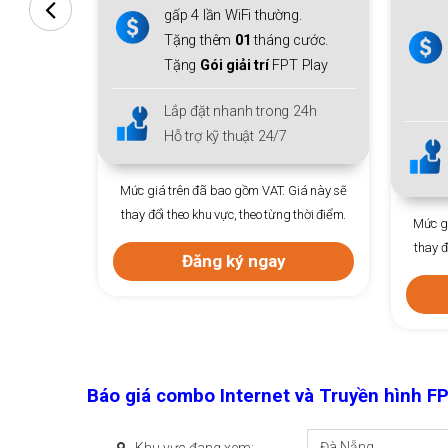
g.
thiết bị mở rộng sóng
Mesh
 cước.
WiFi 6
cho cả gia đình.
 Play
Tặng thêm
01
tháng cước.
Tặng
Gói giải trí
FPT Play
 24h
Lắp đặt nhanh trong 24h
Hỗ trợ kỹ thuật 24/7
Giá này sẽ
 thời điểm.
Mức giá trên đã bao gồm VAT. Giá này sẽ
Mức gi
thay đổi theo khu vực, theo từng thời điểm.
thay đ
Đăng ký ngay
Báo giá combo Internet và Truyền hình F
Đà Nẵng