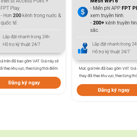
Mesh WiFi 6
Mesh WiFi 6
- Miễn phí APP
FPT Play
- Miễn phí APP
FPT P
xem truyền hình.
xem truyền hình.
-
200+
kênh truyền hình đặc
-
200+
kênh truyền hì
sắc.
sắc.
Lắp đặt nhanh trong 24h
Lắp đặt nhanh trong 24
Hỗ trợ kỹ thuật 24/7
Hỗ trợ kỹ thuật 24/7
á trên đã bao gồm VAT. Giá này sẽ
Mức giá trên đã bao gồm VAT. Giá
ổi theo khu vực, theo từng thời điểm.
thay đổi theo khu vực, theo từng thờ
Đăng ký ngay
Đăng ký ngay