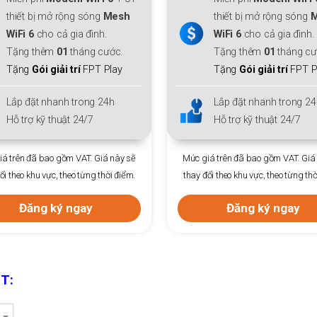
Thiết bị:
ONT DualBand
thiết bị mở rộng sóng
Mesh
WiFi 6
cho cả gia đình.
Ưu đãi
gói đa phiên
Tặng thêm
01
tháng cước.
Trả trước 12
tháng +1 
Tặng
Gói giải trí
FPT Play
Phí hoà mạng
: Chỉ
30
Lắp đặt nhanh trong 24h
Lắp đặt nhanh trong 24
Hỗ trợ kỹ thuật 24/7
Hỗ trợ kỹ thuật 24/7
á trên đã bao gồm VAT. Giá này sẽ
Mức giá trên đã bao gồm VAT. Giá
ổi theo khu vực, theo từng thời điểm.
thay đổi theo khu vực, theo từng thờ
Đăng ký ngay
Đăng ký ngay
PT: