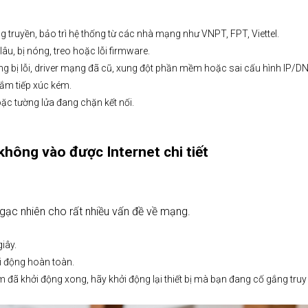
 truyền, bảo trì hệ thống từ các nhà mạng như VNPT, FPT, Viettel.
lâu, bị nóng, treo hoặc lỗi firmware.
 bị lỗi, driver mạng đã cũ, xung đột phần mềm hoặc sai cấu hình IP/DN
ắm tiếp xúc kém.
c tường lửa đang chặn kết nối.
không vào được Internet chi tiết
 ngạc nhiên cho rất nhiều vấn đề về mạng.
iây.
ởi động hoàn toàn.
 đã khởi động xong, hãy khởi động lại thiết bị mà bạn đang cố gắng truy 