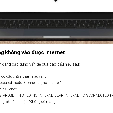
ưng không vào được Internet
n đang gặp đúng vấn đề qua các dấu hiệu sau:
h có dấu chấm than màu vàng.
secured" hoặc "Connected, no internet".
ặc dấu chéo.
: DNS_PROBE_FINISHED_NO_INTERNET, ERR_INTERNET_DISCONNECTED, hoặc
g kết nối..." hoặc "Không có mạng".