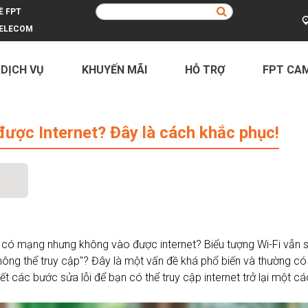
Ề FPT
ELECOM
 DỊCH VỤ
KHUYẾN MÃI
HỖ TRỢ
FPT CA
rnet? Đây là cách khắc phục!
ợc Internet? Đây là cách khắc phục!
o có mạng nhưng không vào được internet? Biểu tượng Wi-Fi vẫn s
không thể truy cập"? Đây là một vấn đề khá phổ biến và thường có
ết các bước sửa lỗi để bạn có thể truy cập internet trở lại một 