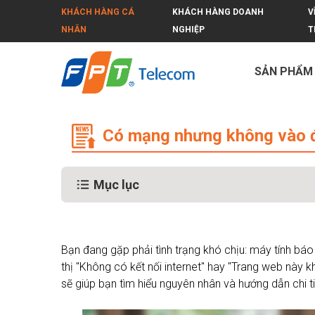
KHÁCH HÀNG CÁ
KHÁCH HÀNG DOANH
V
NHÂN
NGHIỆP
T
SẢN PHẨM
Có mạng nhưng không vào được Inte
Có mạng nhưng không vào đư
Mục lục
Bạn đang gặp phải tình trạng khó chịu: máy tính bá
thị "Không có kết nối internet" hay "Trang web này 
sẽ giúp bạn tìm hiểu nguyên nhân và hướng dẫn chi ti