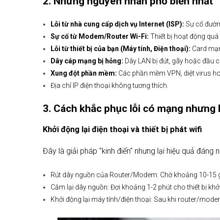
2. Những nguyên nhân phổ biến nhất
Lỗi từ nhà cung cấp dịch vụ Internet (ISP):
Sự cố đường
Sự cố từ Modem/Router Wi-Fi:
Thiết bị hoạt động quá 
Lỗi từ thiết bị của bạn (Máy tính, Điện thoại):
Card mạng
Dây cáp mạng bị hỏng:
Dây LAN bị đứt, gãy hoặc đầu c
Xung đột phần mềm:
Các phần mềm VPN, diệt virus hoặ
Địa chỉ IP điện thoại không tương thích.
3. Cách khắc phục lỗi có mạng nhưng 
Khởi động lại điện thoại và thiết bị phát wifi
Đây là giải pháp "kinh điển" nhưng lại hiệu quả đáng
Rút dây nguồn của Router/Modem: Chờ khoảng 10-15 g
Cắm lại dây nguồn: Đợi khoảng 1-2 phút cho thiết bị kh
Khởi động lại máy tính/điện thoại: Sau khi router/modem