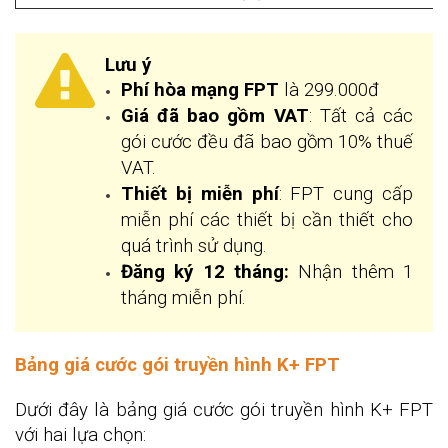
Lưu ý
Phí hòa mạng FPT
là 299.000đ
Giá đã bao gồm VAT
: Tất cả các
gói cước đều đã bao gồm 10% thuế
VAT.
Thiết bị miễn phí
: FPT cung cấp
miễn phí các thiết bị cần thiết cho
quá trình sử dụng.
Đăng ký 12 tháng:
Nhận thêm 1
tháng miễn phí.
Bảng giá cước gói truyền hình K+ FPT
Dưới đây là bảng giá cước gói truyền hình K+ FPT
với hai lựa chọn: