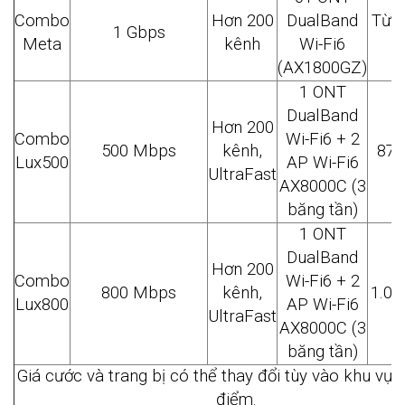
Combo
Hơn 200
DualBand
Từ 3
1 Gbps
Meta
kênh
Wi-Fi6
(AX1800GZ)
1 ONT
DualBand
Hơn 200
Combo
Wi-Fi6 + 2
500 Mbps
kênh,
875
Lux500
AP Wi-Fi6
UltraFast
AX8000C (3
băng tần)
1 ONT
DualBand
Hơn 200
Combo
Wi-Fi6 + 2
800 Mbps
kênh,
1.07
Lux800
AP Wi-Fi6
UltraFast
AX8000C (3
băng tần)
Giá cước và trang bị có thể thay đổi tùy vào khu vực 
điểm.