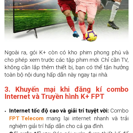
Ngoài ra, gói K+ còn có kho phim phong phú và
cho phép xem trước các tập phim mới. Chỉ cần TV,
không cần lắp thêm thiết bị, bạn có thể tận hưởng
toàn bộ nội dung hấp dẫn này ngay tại nhà.
3. Khuyến mại khi đăng kí combo
Internet và Truyền hình K+ FPT
Internet tốc độ cao và giải trí tuyệt vời:
Combo
FPT Telecom
mang lại internet nhanh và trải
nghiệm giải trí hấp dẫn cho cả gia đình.