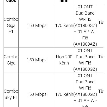
cước
hình
01 ONT
DualBand
Combo
Wi-Fi6
Từ 2
Giga
150 Mbps
170 kênh
(AX1800GZ)
F1
+ 01 AP Wi-
Fi6
(AX1800AZ)
01 ONT
Combo
Hơn 200
DualBand
Từ 2
150 Mbps
Giga
kênh
Wi-Fi6
(AX1800GZ)
01 ONT
DualBand
Wi-Fi6
Combo
Từ 2
150 Mbps
170 kênh
(AX1800GZ)
Sky F1
+ 01 AP Wi-
Fi6