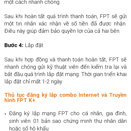
một cách nhanh chóng.
Sau khi hoàn tất quá trình thanh toán, FPT sẽ gửi
một tin nhắn xác nhận về số tiền đã được nhận.
Điều này giúp đảm bảo quyền lợi của cả hai bên.
Bước 4:
Lắp đặt
Sau khi hợp đồng và thanh toán hoàn tất, FPT sẽ
nhanh chóng gửi kỹ thuật viên đến kiểm tra lại và
bắt đầu quá trình lắp đặt mạng. Thời gian triển khai
lắp đặt chỉ mất 1-2 ngày
Thủ tục đăng ký lắp combo Internet và Truyền
hình FPT K+
Đăng ký lắp mạng FPT cho cá nhân, gia đình,
sinh viên: 01 bản sao chứng minh thư nhân dân
hoặc sổ hộ khẩu