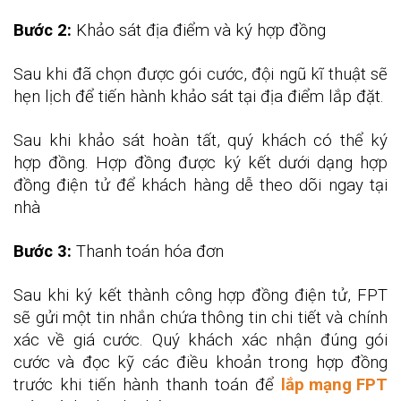
Bước 2:
Khảo sát địa điểm và ký hợp đồng
Sau khi đã chọn được gói cước, đội ngũ kĩ thuật sẽ
hẹn lịch để tiến hành khảo sát tại địa điểm lắp đặt.
Sau khi khảo sát hoàn tất, quý khách có thể ký
hợp đồng. Hợp đồng được ký kết dưới dạng hợp
đồng điện tử để khách hàng dễ theo dõi ngay tại
nhà
Bước 3:
Thanh toán hóa đơn
Sau khi ký kết thành công hợp đồng điện tử, FPT
sẽ gửi một tin nhắn chứa thông tin chi tiết và chính
xác về giá cước. Quý khách xác nhận đúng gói
cước và đọc kỹ các điều khoản trong hợp đồng
trước khi tiến hành thanh toán để
lắp mạng FPT