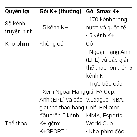
Quyền lợi
Gói K+ (thường)
Gói Smax K+
- 170 kênh trong
Số kênh
- 5 kênh K+
nước và quốc tế
truyền hình
- 5 kênh K+
Kho phim
Không có
Có
- Ngoại Hạng Anh
(EPL) và các giải
thể thao lớn trên 5
kênh K+
- Trực tiếp các
- Xem Ngoại Hạng
giải FA Cup,
Anh (EPL) và các
V.League, NBA,
giải thể thao hàng
Golf, Bellator
đầu trên 5 kênh
MMA, Esports
Thể thao
K+ gồm:
World Cup...
K+SPORT 1,
- Kho phim độc