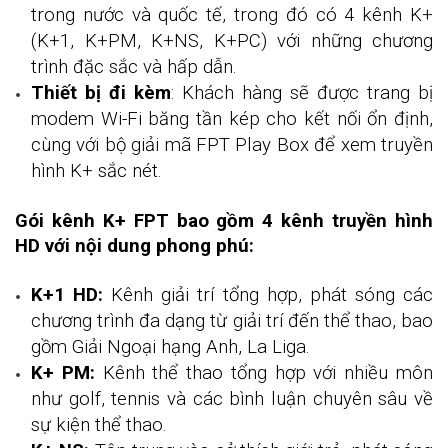
trong nước và quốc tế, trong đó có 4 kênh K+
(K+1, K+PM, K+NS, K+PC) với những chương
trình đặc sắc và hấp dẫn.
Thiết bị đi kèm
: Khách hàng sẽ được trang bị
modem Wi-Fi băng tần kép cho kết nối ổn định,
cùng với bộ giải mã FPT Play Box để xem truyền
hình K+ sắc nét.
Gói kênh K+ FPT bao gồm 4 kênh truyền hình
HD với nội dung phong phú:
K+1 HD:
Kênh giải trí tổng hợp, phát sóng các
chương trình đa dạng từ giải trí đến thể thao, bao
gồm Giải Ngoại hạng Anh, La Liga.
K+ PM:
Kênh thể thao tổng hợp với nhiều môn
như golf, tennis và các bình luận chuyên sâu về
sự kiện thể thao.