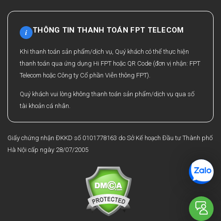
THÔNG TIN THANH TOÁN FPT TELECOM
i
Khi thanh toán sản phẩm/dịch vụ, Quý khách có thể thực hiện
thanh toán qua ứng dụng Hi FPT hoặc QR Code (đơn vị nhận: FPT
Telecom hoặc Công ty Cổ phần Viễn thông FPT).
Quý khách vui lòng không thanh toán sản phẩm/dịch vụ qua số
tài khoản cá nhân.
Giấy chứng nhận ĐKKD số 0101778163 do Sở Kế hoạch Đầu tư Thành phố
Hà Nội cấp ngày 28/07/2005