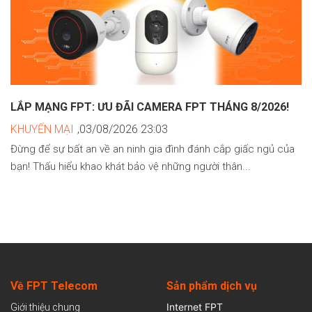
LẮP MẠNG FPT: ƯU ĐÃI CAMERA FPT THÁNG 8/2026!
KHUYẾN MẠI
,03/08/2026 23:03
Đừng để sự bất an về an ninh gia đình đánh cắp giấc ngủ của
bạn! Thấu hiểu khao khát bảo vệ những người thân...
Về FPT Telecom
Sản
phẩm dịch vụ
Internet FPT
Giới thiệu chung