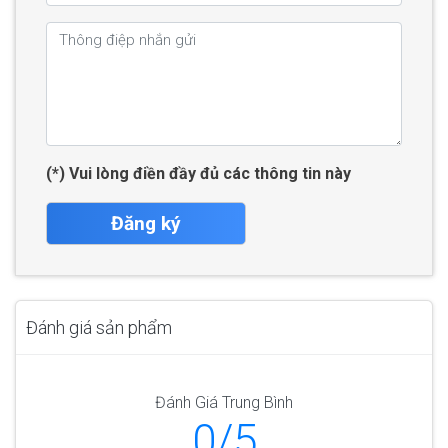
(*) Vui lòng điền đầy đủ các thông tin này
Đăng ký
Đánh giá sản phẩm
Đánh Giá Trung Bình
0/5