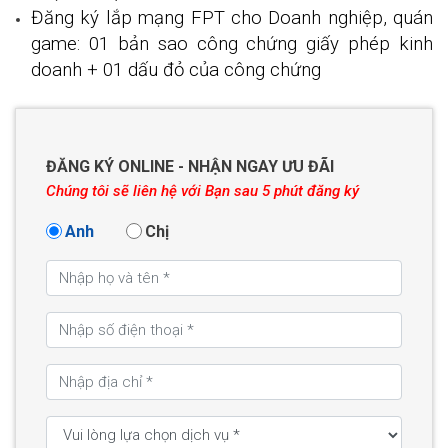
Đăng ký lắp mạng FPT cho Doanh nghiệp, quán
game: 01 bản sao công chứng giấy phép kinh
doanh + 01 dấu đỏ của công chứng
ĐĂNG KÝ ONLINE - NHẬN NGAY ƯU ĐÃI
Chúng tôi sẽ liên hệ với Bạn sau 5 phút đăng ký
Anh
Chị