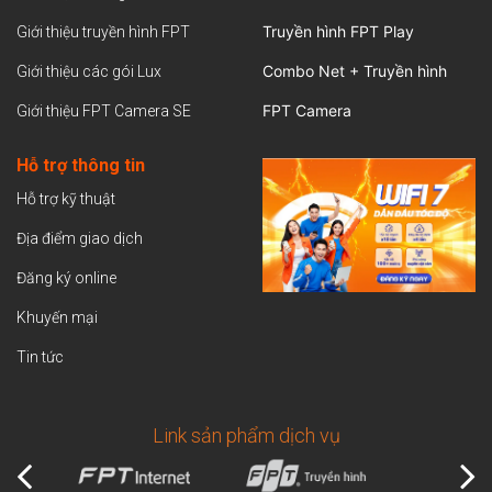
Truyền hình FPT Play
Giới thiệu truyền hình FPT
Combo Net + Truyền hình
Giới thiệu các gói Lux
FPT Camera
Giới thiệu FPT Camera SE
Hỗ trợ thông tin
Hỗ trợ kỹ thuật
Địa điểm giao dịch
Đăng ký online
Khuyến mại
Tin tức
Link sản phẩm dịch vụ