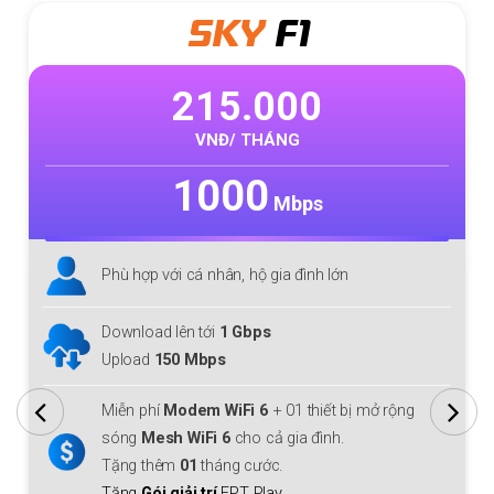
SKY
F1
M
215.000
3
VNĐ/ THÁNG
1000
1
Mbps
i cá nhân, hộ gia đình lớn
Phù hợp với cá
lên tới
1 Gbps
Download/Uplo
50 Mbps
Miễn phí
Mode
Modem WiFi 6
+ 01 thiết bị mở rộng
sóng
Mesh Wi
h WiFi 6
cho cả gia đình.
Tặng thêm
01
m
01
tháng cước.
Tặng
Gói giải t
giải trí
FPT Play