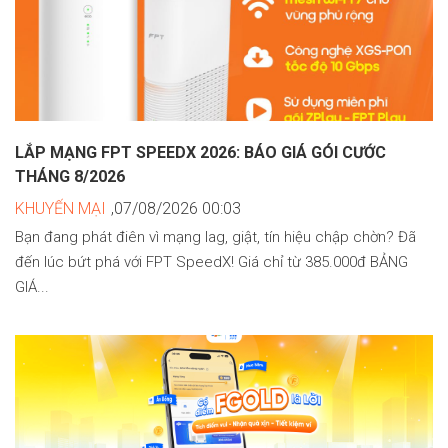
LẮP MẠNG FPT SPEEDX 2026: BÁO GIÁ GÓI CƯỚC
THÁNG 8/2026
KHUYẾN MẠI
,07/08/2026 00:03
Bạn đang phát điên vì mạng lag, giật, tín hiệu chập chờn? Đã
đến lúc bứt phá với FPT SpeedX! Giá chỉ từ 385.000đ BẢNG
GIÁ...