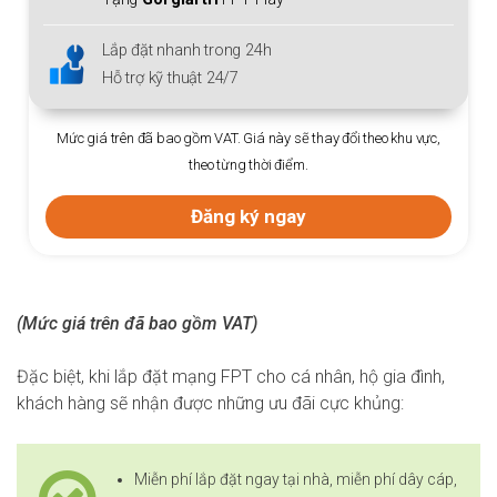
Lắp đặt nhanh 
hanh trong 24h
Hỗ trợ kỹ thuật
thuật 24/7
Mức giá trên đã bao gồm 
o gồm VAT. Giá này sẽ thay đổi theo khu vực,
th
theo từng thời điểm.
Đ
Đăng ký ngay
(Mức giá trên đã bao gồm VAT)
Đặc biệt, khi lắp đặt mạng FPT cho cá nhân, hộ gia đình,
khách hàng sẽ nhận được những ưu đãi cực khủng:
Miễn phí lắp đặt ngay tại nhà, miễn phí dây cáp,