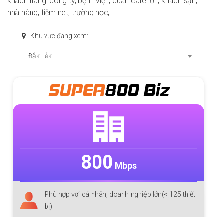
khách hàng: công ty, bệnh viện, quán cafe lớn, khách sạn,
nhà hàng, tiệm net, trường học,...
Khu vực đang xem:
Đắk Lắk
SUPER
800 Biz
800
Mbps
Phù hợp với cá nhân, doanh nghiệp lớn(< 125 thiết
bị)