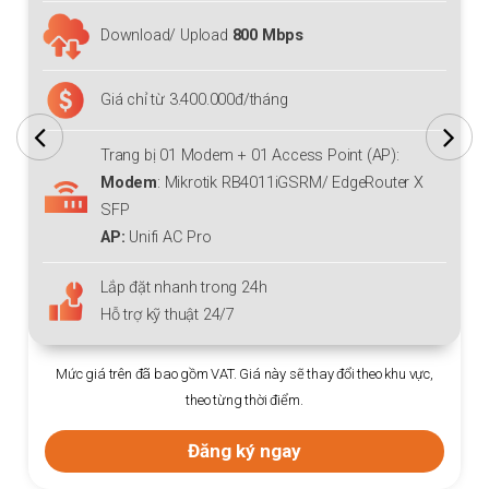
Download/ Upload
800 Mbps
Giá chỉ từ 3.400.000đ/tháng
Trang bị 01 Modem + 01 Access Point (AP):
Modem
: Mikrotik RB4011iGSRM/ EdgeRouter X
SFP
AP:
Unifi AC Pro
Lắp đặt nhanh trong 24h
Hỗ trợ kỹ thuật 24/7
Mức giá trên đã bao gồm VAT. Giá này sẽ thay đổi theo khu vực,
theo từng thời điểm.
Đăng ký ngay