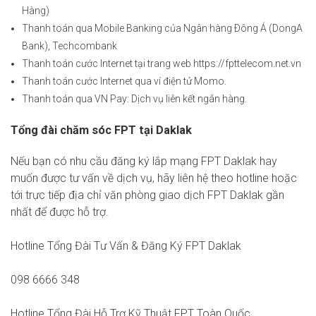
Hàng)
Thanh toán qua Mobile Banking của Ngân hàng Ðông Á (DongA
Bank), Techcombank
Thanh toán cước Internet tại trang web https://fpttelecom.net.vn
Thanh toán cước Internet qua ví điện tử Momo.
Thanh toán qua VN Pay: Dịch vụ liên kết ngân hàng.
Tổng đài chăm sóc FPT tại Daklak
Nếu bạn có nhu cầu đăng ký lắp mạng FPT Daklak hay
muốn được tư vấn về dịch vụ, hãy liên hệ theo hotline hoặc
tới trực tiếp địa chỉ văn phòng giao dịch FPT Daklak gần
nhất để được hỗ trợ.
Hotline Tổng Đài Tư Vấn & Đăng Ký FPT Daklak
098 6666 348
Hotline Tổng Đài Hỗ Trợ Kỹ Thuật FPT Toàn Quốc