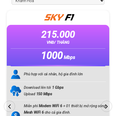
SKY
F1
215.000
VNĐ/ THÁNG
1000
Mbps
Phù hợp với cá nhân, hộ gia đình lớn
Download lên tới
1 Gbps
Upload
150 Mbps
Miễn phí
Modem WiFi 6
+ 01 thiết bị mở rộng sóng
Mesh WiFi 6
cho cả gia đình.