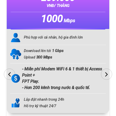
VNĐ/ THÁNG
1000
Mbps
Phù hợp với cá nhân, hộ gia đình lớn
Download lên tới
1 Gbps
Upload
300 Mbps
- Miễn phí Modem
WiFi 6
& 1 thiết bị Access
Point +
FPT Play.
- Hơn
200
kênh trong nước & quốc tế.
Lắp đặt nhanh trong 24h
Hỗ trợ kỹ thuật 24/7