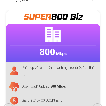
SUPER
800 Biz
800
Mbps
Phù hợp với cá nhân, doanh nghiệp lớn(< 125 thiết
bị)
Download/ Upload
800 Mbps
Giá chỉ từ 3.400.000đ/tháng