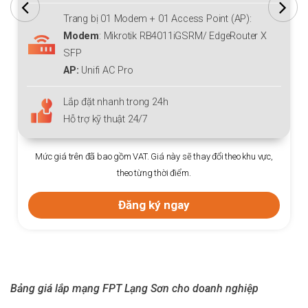
Trang bị 01 Modem + 01 Access Point (AP):
Modem
: Mikrotik RB4011iGSRM/ EdgeRouter X
SFP
AP:
Unifi AC Pro
Lắp đặt nhanh trong 24h
Hỗ trợ kỹ thuật 24/7
Mức giá trên đã bao gồm VAT. Giá này sẽ thay đổi theo khu vực,
theo từng thời điểm.
Đăng ký ngay
Bảng giá lắp mạng FPT Lạng Sơn cho doanh nghiệp