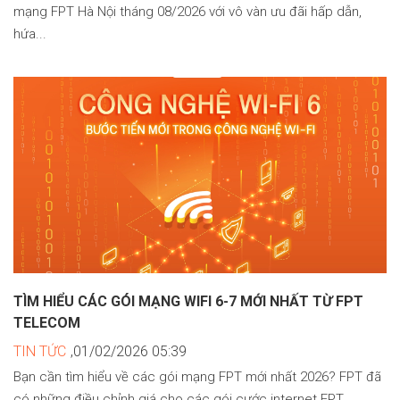
mạng FPT Hà Nội tháng 08/2026 với vô vàn ưu đãi hấp dẫn,
hứa...
TÌM HIỂU CÁC GÓI MẠNG WIFI 6-7 MỚI NHẤT TỪ FPT
TELECOM
TIN TỨC
,01/02/2026 05:39
Bạn cần tìm hiểu về các gói mạng FPT mới nhất 2026? FPT đã
có những điều chỉnh giá cho các gói cước internet FPT...