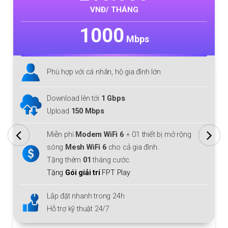
VNĐ/ THÁNG
1000
Mbps
Phù hợp với cá nhân, hộ gia đình lớn
Download lên tới
1 Gbps
Upload
150 Mbps
Miễn phí
Modem WiFi 6
+ 01 thiết bị mở rộng
sóng
Mesh WiFi 6
cho cả gia đình.
Tặng thêm
01
tháng cước.
Tặng
Gói giải trí
FPT Play
Lắp đặt nhanh trong 24h
Hỗ trợ kỹ thuật 24/7