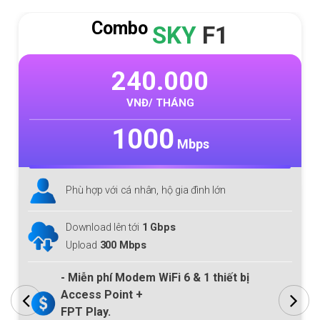
Combo
SKY
F1
240.000
VNĐ/ THÁNG
1000
Mbps
Phù hợp với cá nhân, hộ gia đình lớn
Download lên tới
1 Gbps
Upload
300 Mbps
- Miễn phí Modem
WiFi 6
& 1 thiết bị
Access Point +
FPT Play.