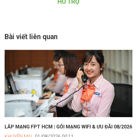
HỖ TRỢ
Bài viết liên quan
LẮP MẠNG FPT HCM | GÓI MẠNG WIFI & ƯU ĐÃI 08/2026
KHUYẾN MẠI
,01/08/2026 00:11