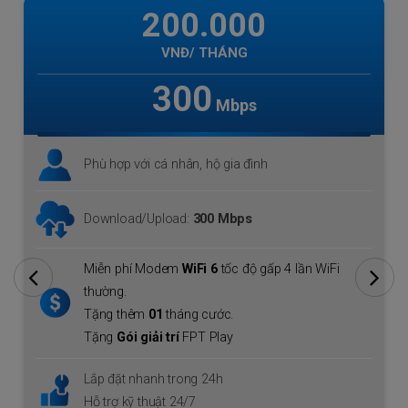
215.000
VNĐ/ THÁNG
1000
Mbps
Phù hợp với cá nhân, hộ gia đình lớn
Download lên tới
1 Gbps
Upload
300 Mbps
Miễn phí Modem
WiFi 6
tốc độ gấp 4 lần WiFi
thường.
Tặng thêm
01
tháng cước.
Tặng
Gói giá trí
FPT Play
Lắp đặt nhanh trong 24h