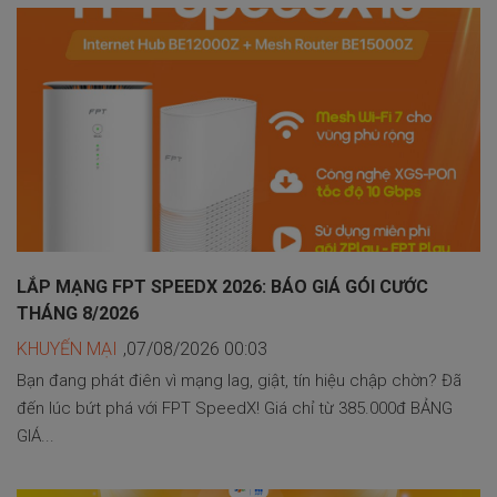
LẮP MẠNG FPT SPEEDX 2026: BÁO GIÁ GÓI CƯỚC
THÁNG 8/2026
KHUYẾN MẠI
,07/08/2026 00:03
Bạn đang phát điên vì mạng lag, giật, tín hiệu chập chờn? Đã
đến lúc bứt phá với FPT SpeedX! Giá chỉ từ 385.000đ BẢNG
GIÁ...