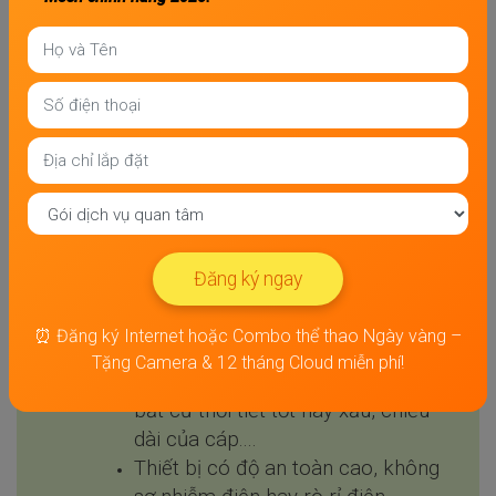
Mức giá trên đã bao gồm VAT. Giá này sẽ thay đổi theo khu vực,
theo từng thời điểm.
Đăng ký ngay
Những ưu điểm vượt trội mà dịch vụ
internet FPT
mang lại:
Đăng ký ngay
Tốc độ băng thông cao, lên đến
⏰ Đăng ký Internet hoặc Combo thể thao Ngày vàng –
1Gbps/giây
Tặng Camera & 12 tháng Cloud miễn phí!
Chất lượng tín hiệu ổn định trong
bất cứ thời tiết tốt hay xấu, chiều
dài của cáp....
Thiết bị có độ an toàn cao, không