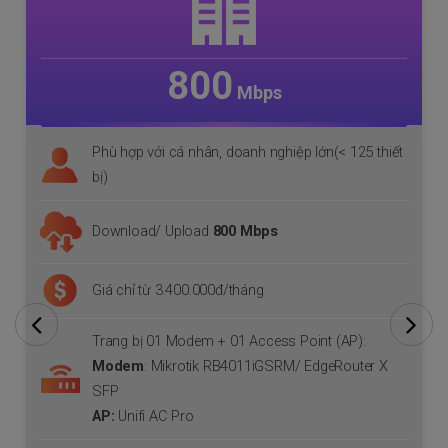
300
Mbps
Phù hợp với cá nhân, doanh nghiệp nhỏ (< 50 thiết
bị )
Download/ Upload
300 Mbps
Giá chỉ từ 750.000đ/tháng
Trang bị 01 Modem + 01 Access Point (AP)
Modem
:
Mikrotik RB760iGS
/
EdgeRouter X SFP
AP:
Unifi AC Lite/ Aruba Instant On AP11
IP:
Miễn phí IP tĩnh (01 Ip front)