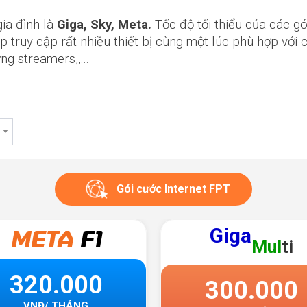
ia đình là
Giga, Sky, Meta.
Tốc độ tối thiểu của các gó
 truy cập rất nhiều thiết bị cùng một lúc phù hợp với
g streamers,,...
Gói cước Internet FPT
Giga
GIGA
F
Mul
ti
205.0
300.000
VNĐ/ THÁN