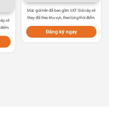
T. Giá này sẽ
Mức giá trên đã bao gồm VAT. Giá này sẽ
Mức g
ừng thời điểm.
thay đổi theo khu vực, theo từng thời điểm.
thay đ
ay
Đăng ký ngay