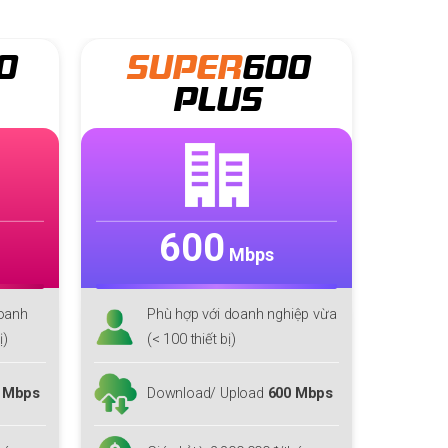
PER
600
SUPER
800
PLUS
PLUS
00
800
Mbps
Mbps
ợp với doanh nghiệp vừa
Phù hợp với cá nhân, doanh
 thiết bị)
nghiệp lớn(< 125 thiết bị)
oad/ Upload
600 Mbps
Download/ Upload
800 Mbps