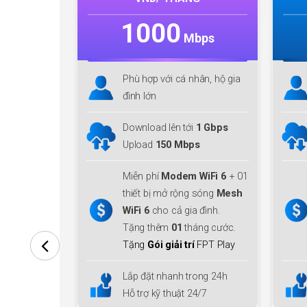
0
1000
Mbps
Mbps
i cá nhân, hộ gia
Phù hợp với cá nhân, hộ gia
đình lớn
lên tới
1 Gbps
Download/Upload lên tới
1
0 Mbps
Gbps
odem WiFi 6
+ 01
Miễn phí
Modem WiFi 6
+ 01
ở rộng sóng
Mesh
thiết bị mở rộng sóng
Mesh
 cả gia đình.
WiFi 6
cho cả gia đình.
m
01
tháng cước.
Tặng thêm
01
tháng cước.
iải trí
FPT Play
Tặng
Gói giải trí
FPT Play
anh trong 24h
Lắp đặt nhanh trong 24h
thuật 24/7
Hỗ trợ kỹ thuật 24/7