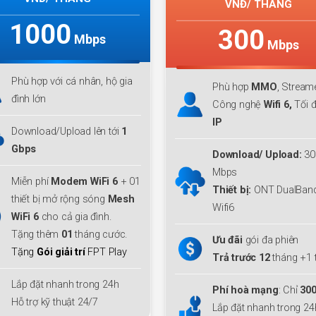
VNĐ/ THÁNG
300
300
Mb
Mbps
Phù hợp với cá n
Phù hợp
MMO
, Streamer ...
đình lớn
Công nghệ
Wifi 6,
Tối đa
04
IP
Download lên tới
Upload
300 Mbp
Download/ Upload:
300
Mbps
Miễn phí
Modem 
Thiết bị:
ONT DualBand
thiết bị mở rộng
Wifi6
WiFi 6
cho cả gia
Tặng thêm
01
th
Ưu đãi
gói đa phiên
Tặng
Gói giải trí
Trả trước 12
tháng +1 tháng
Lắp đặt nhanh tr
Phí hoà mạng
: Chỉ
300.000
đ
Hỗ trợ kỹ thuật 2
Lắp đặt nhanh trong 24h