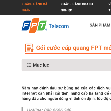
KHÁCH HÀNG CÁ
KHÁCH HÀNG DOANH
V
NHÂN
NGHIỆP
T
SẢN PHẨM
Gói cước cáp quang FPT mới nhất 20
Gói cước cáp quang FPT mới 
Mục lục
Năm nay đánh dấu sự bùng nổ của các dịch vụ c
internet cần phải cải tiến, nâng cấp hạ tầng đ
hàng đầu cho người dùng vì tính ổn định, tốc độ 
Hotline:
098.6666.348