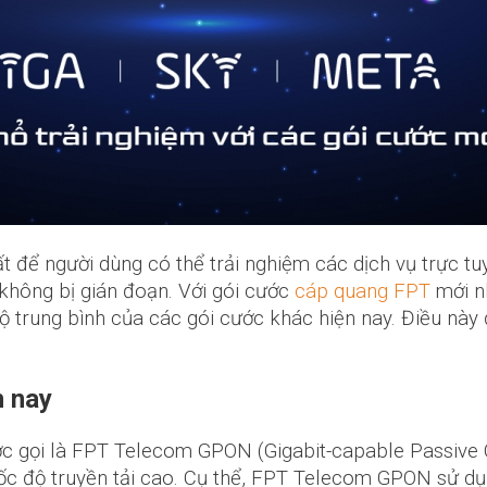
ất để người dùng có thể trải nghiệm các dịch vụ trực 
không bị gián đoạn. Với gói cước
cáp quang FPT
mới nh
độ trung bình của các gói cước khác hiện nay. Điều nà
n nay
 gọi là FPT Telecom GPON (Gigabit-capable Passive O
 tốc độ truyền tải cao. Cụ thể, FPT Telecom GPON sử d