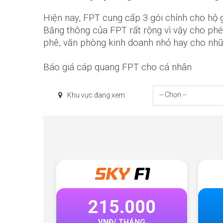
Hiện nay, FPT cung cấp 3 gói chính cho hộ g
Băng thông của FPT rất rộng vì vậy cho phép
phê, văn phòng kinh doanh nhỏ hay cho nhữn
Báo giá cáp quang FPT cho cá nhân
-- Chọn --
Khu vực đang xem:
Y
F1
META
F1
.000
320.000
THÁNG
VNĐ/ THÁNG