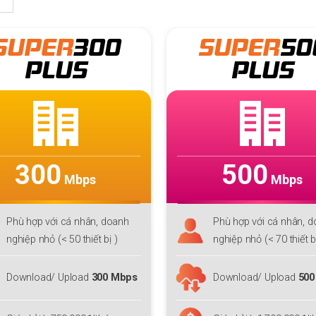
SUPER
500
SU
PLUS
500
6
Mbps
Phù hợp với cá nhân, doanh
Phù h
nghiệp nhỏ (< 70 thiết bị)
(< 100
ps
Download/ Upload
500 Mbps
Downl