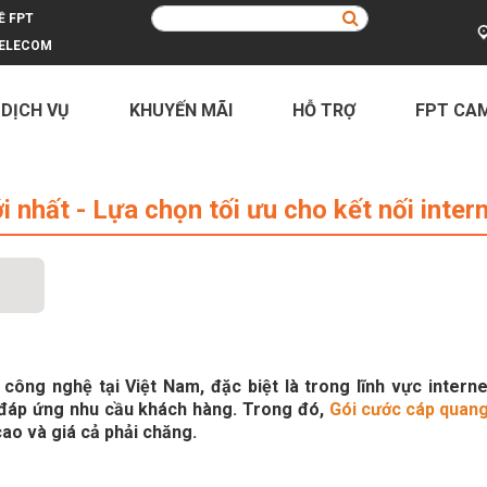
Ề FPT
ELECOM
 DỊCH VỤ
KHUYẾN MÃI
HỖ TRỢ
FPT CA
24 - Lựa chọn tối ưu cho kết nối in
nhất - Lựa chọn tối ưu cho kết nối inter
ông nghệ tại Việt Nam, đặc biệt là trong lĩnh vực interne
ể đáp ứng nhu cầu khách hàng. Trong đó,
Gói cước cáp quan
cao và giá cả phải chăng.