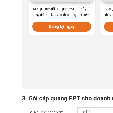
 gồm VAT. Giá này sẽ
Mức giá trên đã bao gồm VAT. Giá này sẽ
, theo từng thời điểm.
thay đổi theo khu vực, theo từng thời điểm.
ý ngay
Đăng ký ngay
3. Gói cáp quang FPT cho doanh 
Hà Nội
Khu vực đang xem: