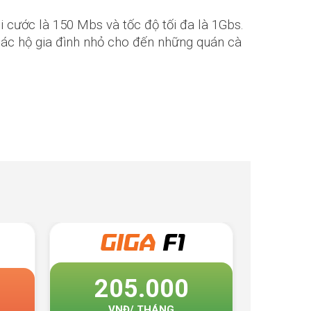
i cước là 150 Mbs và tốc độ tối đa là 1Gbs.
 các hộ gia đình nhỏ cho đến những quán cà
1
GIGA
F2
00
230.000
G
VNĐ/ THÁNG