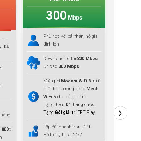
300
ps
Mbps
hân, hộ gia
Phù hợp với cá nhân, hộ gia
đình lớn
300 Mbps
Download lên tới
300 Mbps
s
Upload
300 Mbps
WiFi 6
+ 01
Miễn phí
Modem WiFi 6
+ 02
 sóng
Mesh
thiết bị mở rộng sóng
Mesh
 đình.
WiFi 6
cho cả gia đình.
áng cước.
Tặng thêm
01
tháng cước.
FPT Play
Tặng
Gói giải trí
FPT Play
ong 24h
Lắp đặt nhanh trong 24h
4/7
Hỗ trợ kỹ thuật 24/7