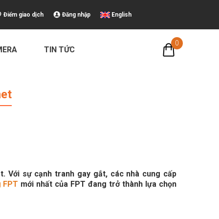
Điểm giao dịch
Đăng nhập
English
0
MERA
TIN TỨC
ternet
net
t. Với sự cạnh tranh gay gắt, các nhà cung cấp
g FPT
mới nhất của FPT đang trở thành lựa chọn