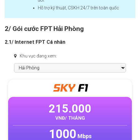
Hỗ trợ kỹ thuật, CSKH 24/7 trên toàn quốc
2/ Gói cước FPT Hải Phòng
2.1/ Internet FPT Cá nhân
Khu vực đang xem:
META
F1
315.000
VNĐ/ THÁNG
1000
Mbps