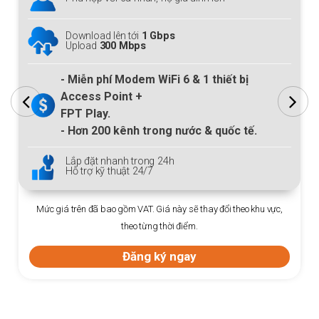
Download lên tới
1 Gbps
Upload
300 Mbps
- Miễn phí Modem
WiFi 6
& 1 thiết bị
Access Point +
FPT Play.
- Hơn
200
kênh trong nước & quốc tế.
Lắp đặt nhanh trong 24h
Hỗ trợ kỹ thuật 24/7
Mức giá trên đã bao gồm VAT. Giá này sẽ thay đổi theo khu vực,
theo từng thời điểm.
Đăng ký ngay