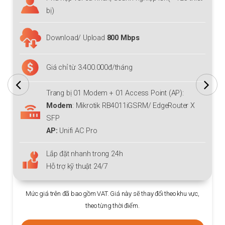
bị)
Download/ Upload
800 Mbps
Giá chỉ từ 3.400.000đ/tháng
Trang bị 01 Modem + 01 Access Point (AP):
Modem
: Mikrotik RB4011iGSRM/ EdgeRouter X
SFP
AP:
Unifi AC Pro
Lắp đặt nhanh trong 24h
Hỗ trợ kỹ thuật 24/7
Mức giá trên đã bao gồm VAT. Giá này sẽ thay đổi theo khu vực,
theo từng thời điểm.