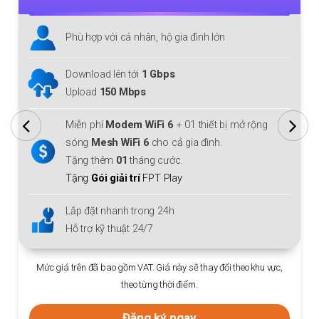
Phù hợp với cá nhân, hộ gia đình lớn
Download/Upload lên tới
1 Gbps
Miễn phí
Modem WiFi 6
+ 01 thiết bị mở rộng
sóng
Mesh WiFi 6
cho cả gia đình.
Tặng thêm
01
tháng cước.
Tặng
Gói giải trí
FPT Play
Lắp đặt nhanh trong 24h
Hỗ trợ kỹ thuật 24/7
Mức giá trên đã bao gồm VAT. Giá này sẽ thay đổi theo khu vực,
theo từng thời điểm.
Đăng ký ngay