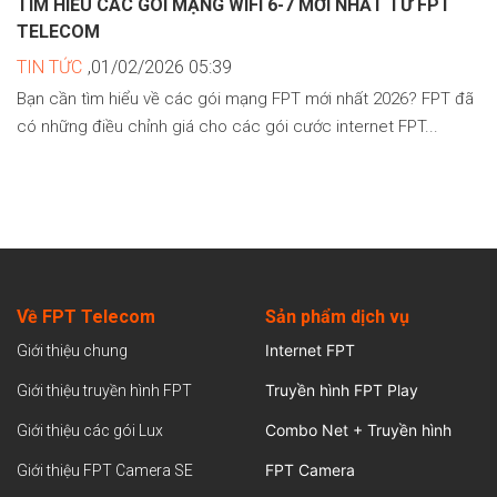
TÌM HIỂU CÁC GÓI MẠNG WIFI 6-7 MỚI NHẤT TỪ FPT
TELECOM
TIN TỨC
,01/02/2026 05:39
Bạn cần tìm hiểu về các gói mạng FPT mới nhất 2026? FPT đã
có những điều chỉnh giá cho các gói cước internet FPT...
Về FPT Telecom
Sản
phẩm dịch vụ
Internet FPT
Giới thiệu chung
Truyền hình FPT Play
Giới thiệu truyền hình FPT
Combo Net + Truyền hình
Giới thiệu các gói Lux
FPT Camera
Giới thiệu FPT Camera SE