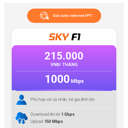
Gói cước Internet FPT
SKY
F1
215.000
VNĐ/ THÁNG
1000
Mbps
Phù hợp với cá nhân, hộ gia đình lớn
Download lên tới
1 Gbps
Upload
150 Mbps