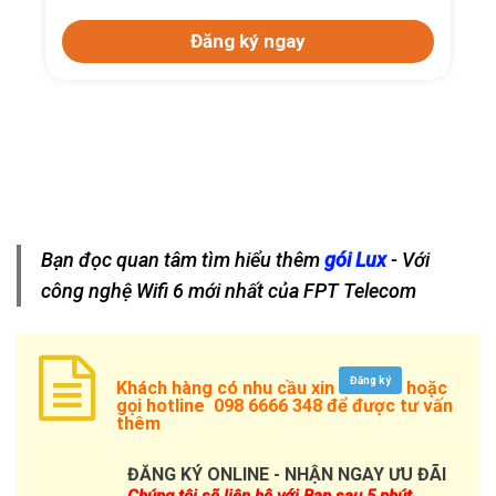
Đăng ký ngay
Bạn đọc quan tâm tìm hiểu thêm
gói Lux
- Với
công nghệ Wifi 6 mới nhất của FPT Telecom
Đăng ký
Khách hàng có nhu cầu xin
hoặc
gọi hotline
098 6666 348
để được tư vấn
thêm
ĐĂNG KÝ ONLINE - NHẬN NGAY ƯU ĐÃI
Chúng tôi sẽ liên hệ với Bạn sau 5 phút