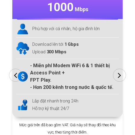
1000
Mbps
Phù hợp với cá nhân, hộ gia đình lớn
Download lên tới
1 Gbps
Upload
300 Mbps
- Miễn phí Modem
WiFi 6
& 1 thiết bị
Access Point +
FPT Play.
- Hơn
200
kênh trong nước & quốc tế.
Lắp đặt nhanh trong 24h
Hỗ trợ kỹ thuật 24/7
Mức giá trên đã bao gồm VAT. Giá này sẽ thay đổi theo khu
vực, theo từng thời điểm.