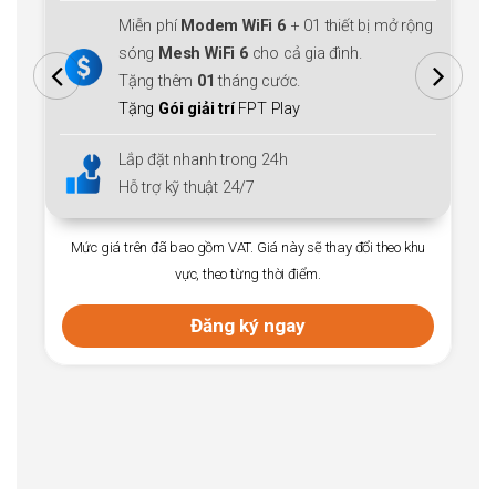
Miễn phí
Modem WiFi 6
+ 01 thiết bị mở rộng
sóng
Mesh WiFi 6
cho cả gia đình.
Tặng thêm
01
tháng cước.
Tặng
Gói giải trí
FPT Play
Lắp đặt nhanh trong 24h
Hỗ trợ kỹ thuật 24/7
Mức giá trên đã bao gồm VAT. Giá này sẽ thay đổi theo khu
vực, theo từng thời điểm.
Đăng ký ngay