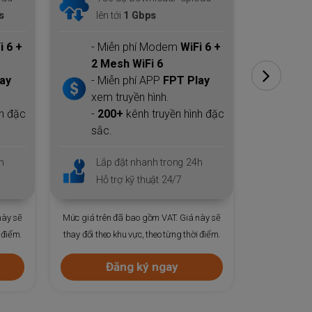
lên tới
300 Gbps
300
i 6 +
- Miễn phí Modem
WiFi 6 +
- Mi
1 Mesh WiFi 6
tốc 
ay
- Miễn phí APP
FPT Play
thườ
xem truyền hình.
- Kết
nh đặc
-
200+
kênh truyền hình đặc
- 1
sắc.
thao
- Nh
h
Lắp đặt nhanh trong 24h
Clou
Hỗ trợ kỹ thuật 24/7
Lắp
Hỗ t
này sẽ
Mức giá trên đã bao gồm VAT. Giá này sẽ
 điểm.
thay đổi theo khu vực, theo từng thời điểm.
Mức giá trên
Đăng ký ngay
thay đổi theo
Đ