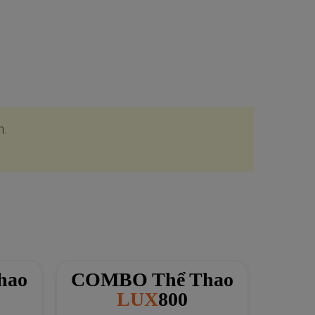
n.
hao
COMBO Thể Thao
COM
META
F2