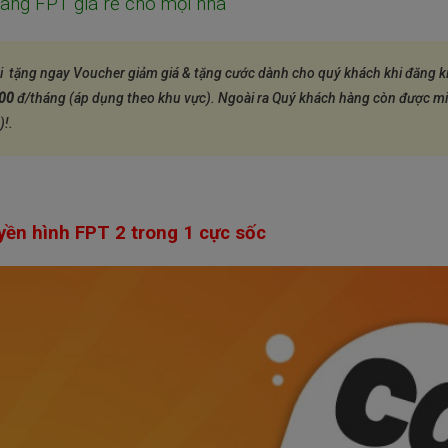
ang FPT giá rẻ cho mọi nhà
i tặng ngay Voucher giảm giá & tặng cước
dành cho quý khách khi đăng k
000
đ/tháng (áp dụng theo khu vực). Ngoài ra Quý khách hàng còn được mi
)!.
yền hình FPT 2 trong 1 cực sốc