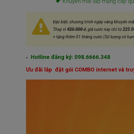
☛
Khuyến mãi lắp mạng cáp qu
Đặc biệt, chương trình ngày vàng khuyến mã
Thay vì
420.000
đ
, giá cước nay chỉ từ
225.
+ tặng thêm 01 tháng cước (Số lượng có hạn
Hotline đăng ký:
098.6666.348
Ưu đãi lắp đặt gói COMBO internet và tru