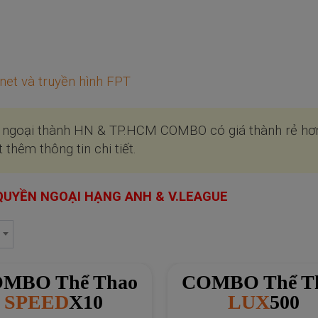
net và truyền hình FPT
 & ngoại thành HN & TP.HCM COMBO có giá thành rẻ hơ
 thêm thông tin chi tiết.
 QUYỀN NGOẠI HẠNG ANH & V.LEAGUE
MBO Thể Thao
COMBO Thể T
LUX
500
LUX
800