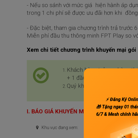
- Nếu so sánh với mức giá hiện hành áp dụn
trong 1 chi phí sẽ được ưu đãi hơn khi đồng
- Đặc biệt, tham gia chương trình trả trướ
Miễn phí đầu thu thông minh FPT Play
so vớ
Xem chi tiết chương trình khuyến mại gói
Khách hàng trả sau hàng th
+ 1 đầu thu thông minh HD 
Quý khách hàng trả trước n
⚡ Đăng Ký Onli
🎁 Tặng ngay 01 thá
I. BÁO GIÁ KHUYẾN MẠI LẮP ĐẶT COMBO
6/7 & Mesh chính hã
-- Chọn --
Khu vực đang xem: