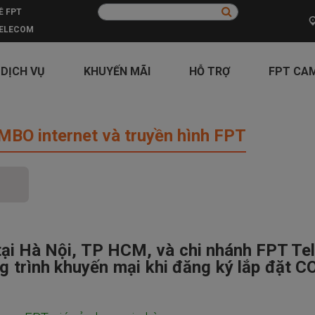
Ề FPT
ELECOM
 DỊCH VỤ
KHUYẾN MÃI
HỖ TRỢ
FPT CA
ernet và truyền hình FPT
MBO internet và truyền hình FPT
ại Hà Nội, TP HCM, và chi nhánh FPT Tel
ng trình khuyến mại khi đăng ký lắp đặt 