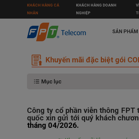
KHÁCH HÀNG CÁ
KHÁCH HÀNG DOANH
V
NHÂN
NGHIỆP
T
SẢN PHẨM
Khuyến mãi đặc biệt gói COMBO int
Khuyến mãi đặc biệt gói CO
Mục lục
Công ty cổ phần viễn thông FPT t
quốc xin gửi tới quý khách chươ
tháng 04/2026.