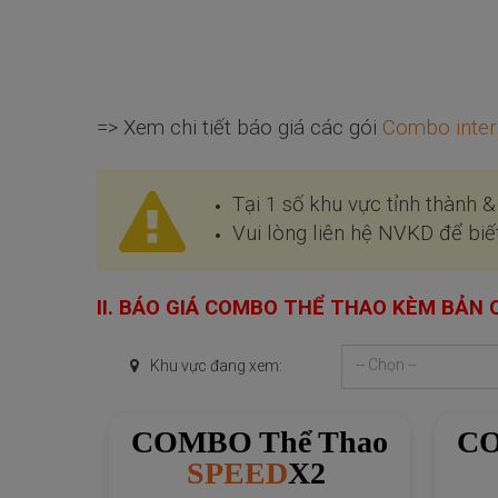
=> Xem chi tiết báo giá các gói
Combo inter
Tại 1 số khu vực tỉnh thành
Vui lòng liên hệ NVKD để biết
II. BÁO GIÁ COMBO THỂ THAO KÈM BẢN
-- Chọn --
Khu vực đang xem:
Thao
COMBO Thể Thao
CO
SPEED
X10