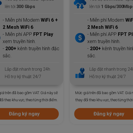
lên tới
1 Gbps/300Mbps
lên tới
1 Gbps
- Miễn phí Modem
WiFi 6 +
- Miễn phí Modem
WiF
2 Mesh WiFi 6
2 Mesh WiFi 6
- Miễn phí APP
FPT Play
- Miễn phí APP
FPT Pl
xem truyền hình.
xem truyền hình.
-
200+
kênh truyền hình đặc
-
200+
kênh truyền hì
sắc.
sắc.
Lắp đặt nhanh trong 24h
Lắp đặt nhanh trong 24
Hỗ trợ kỹ thuật 24/7
Hỗ trợ kỹ thuật 24/7
iá trên đã bao gồm VAT. Giá này sẽ
Mức giá trên đã bao gồm VAT. Giá 
đổi theo khu vực, theo từng thời điểm.
thay đổi theo khu vực, theo từng thời
Đăng ký ngay
Đăng ký ngay