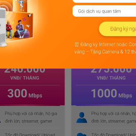
Combo internet & Truyền hình FPT
Đăng ký ng
⏰ Đăng ký Internet hoặc Co
Combo
Combo
SKY
F2
ME
TA 
vàng – Tặng Camera & 12 thá
275.000
370.000
VNĐ/ THÁNG
VNĐ/ THÁNG
1000
1000
Mbps
Mbps
Phù hợp với cá nhân, hộ gia
Phù hợp với cá nhân, hộ
đình lớn, streamer, gamer
đình lớn, streamer, ga
Tốc độ Download/ Upload
Tốc độ Download/ Upl