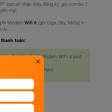
FPT bạn sẽ nhận thấy đăng ký gói combo 2
uyến mại.
ễn phí Modem
Wifi 6
(gói Giga, Sky, Meta) +
h vụ.
 thanh toán:
g truyền kết nối + 1 Modem WIFI 4 port
sử dụng (số lượng có hạn).