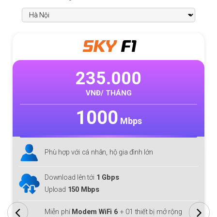
SKY
F1
235.000
VNĐ/ THÁNG
1000
Mbps
Phù hợp với cá nhân, hộ gia đình lớn
Download lên tới
1 Gbps
Upload
150 Mbps
Miễn phí
Modem WiFi 6
+ 01 thiết bị mở rộng