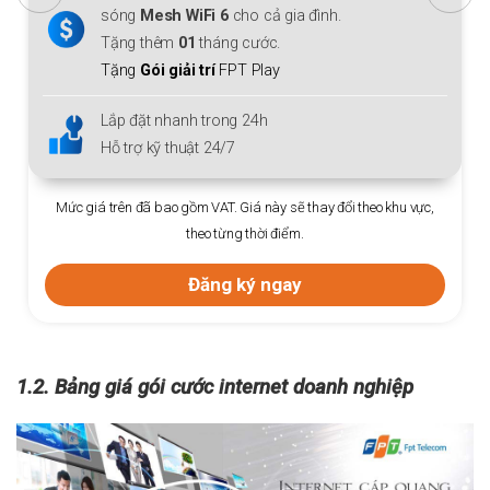
sóng
Mesh WiFi 6
cho cả gia đình.
Tặng thêm
01
tháng cước.
Tặng
Gói giải trí
FPT Play
Lắp đặt nhanh trong 24h
Hỗ trợ kỹ thuật 24/7
Mức giá trên đã bao gồm VAT. Giá này sẽ thay đổi theo khu vực,
theo từng thời điểm.
Đăng ký ngay
1.2. Bảng giá gói cước internet doanh nghiệp