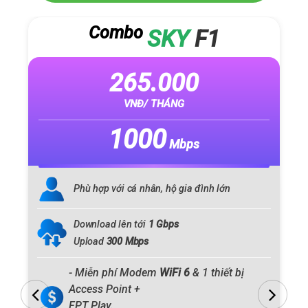
Combo
SKY
F1
265.000
VNĐ/ THÁNG
1000
Mbps
Phù hợp với cá nhân, hộ gia đình lớn
Download lên tới
1 Gbps
Upload
300 Mbps
- Miễn phí Modem
WiFi 6
& 1 thiết bị
Access Point +
.
FPT Play.