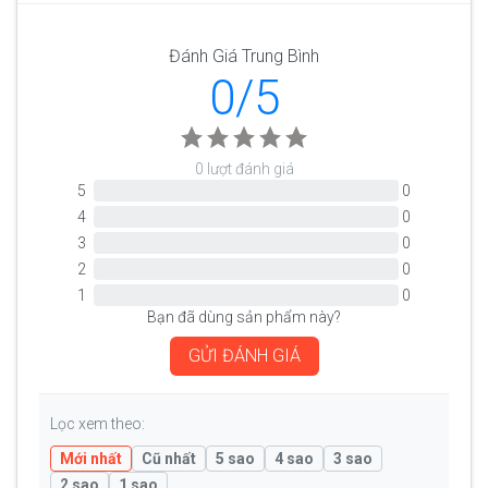
Đánh Giá Trung Bình
0/5
0 lượt đánh giá
5
0
4
0
3
0
2
0
1
0
Bạn đã dùng sản phẩm này?
GỬI ĐÁNH GIÁ
Lọc xem theo:
Mới nhất
Cũ nhất
5 sao
4 sao
3 sao
2 sao
1 sao