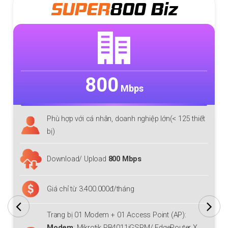
SUPER
800 Biz
800
Mbps
Phù hợp với cá nhân, doanh nghiệp lớn(< 125 thiết
bị)
Download/ Upload
800 Mbps
Giá chỉ từ 3.400.000đ/tháng
Trang bị 01 Modem + 01 Access Point (AP):
Modem
: Mikrotik RB4011iGSRM/ EdgeRouter X