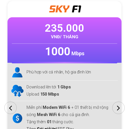
SKY
F1
235.000
VNĐ/ THÁNG
1000
Mbps
Phù hợp với cá nhân, hộ gia đình lớn
Download lên tới
1 Gbps
Upload
150 Mbps
Miễn phí
Modem WiFi 6
+ 01 thiết bị mở rộng
sóng
Mesh WiFi 6
cho cả gia đình.
Tặng thêm
01
tháng cước.