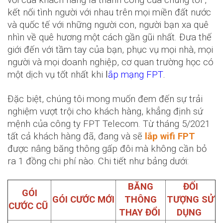
kết nối tình người với nhau trên mọi miền đất nước
và quốc tế với những người con, người bạn xa quê
nhìn về quê hương một cách gần gũi nhất. Đưa thế
giới đến với tầm tay của bạn, phục vụ mọi nhà, mọi
người và mọi doanh nghiệp, cơ quan trường học có
một dịch vụ tốt nhất khi
l
ắp mạng FPT
.
Đặc biệt, chúng tôi mong muốn đem đến sự trải
nghiệm vượt trội cho khách hàng, khẳng định sứ
mệnh của công ty FPT Telecom. Từ tháng 5/2021
tất cả khách hàng đã, đang và sẽ
lắp wifi FPT
được nâng băng thông gấp đôi mà không cần bỏ
ra 1 đồng chi phí nào. Chi tiết như bảng dưới:
BĂNG
ĐỐI
GÓI
GÓI CƯỚC MỚI
THÔNG
TƯỢNG SỬ
CƯỚC CŨ
THAY ĐỔI
DỤNG