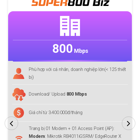
SUPER
800 Biz
800
Mbps
Phù hợp với cá nhân, doanh nghiệp lớn(< 125 thiết
bị)
Download/ Upload
800 Mbps
Giá chỉ từ 3.400.000đ/tháng
Trang bị 01 Modem + 01 Access Point (AP):
Modem
: Mikrotik RB4011iGSRM/ EdgeRouter X