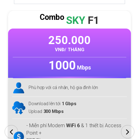
Combo
SKY
F1
250.000
VNĐ/ THÁNG
1000
Mbps
Phù hợp với cá nhân, hộ gia đình lớn
Download lên tới
1 Gbps
Upload
300 Mbps
- Miễn phí Modem
WiFi 6
& 1 thiết bị Access
Point +