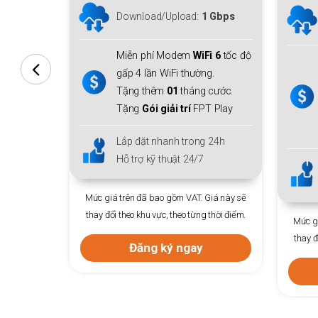
Download lên tới
1 Gbps
:
1 Gbps
Upload
150 Mbps
iFi 6
tốc độ
Miễn phí
Modem WiFi 6
+ 01
ng.
thiết bị mở rộng sóng
Mesh
g cước.
WiFi 6
cho cả gia đình.
PT Play
Tặng thêm
01
tháng cước.
Tặng
Gói giải trí
FPT Play
ng 24h
7
Lắp đặt nhanh trong 24h
Hỗ trợ kỹ thuật 24/7
 Giá này sẽ
ng thời điểm.
Mức giá trên đã bao gồm VAT. Giá này sẽ
Mức 
thay đổi theo khu vực, theo từng thời điểm.
thay
y
Đăng ký ngay