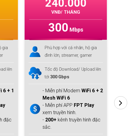
40.000
275.000
VNĐ/ THÁNG
VNĐ/ THÁNG
300
1000
Mbps
Mbps
 hợp với cá nhân, hộ gia
Phù hợp với cá nhân, hộ gia
h lớn, streamer, gamer
đình lớn, streamer, gamer
 độ Download/ Upload lên
Tốc độ Download/ Upload l
300 Gbps
tới
1 Gbps/300Mbps
iễn phí Modem
WiFi 6 + 2
- Miễn phí Modem
WiFi 6 
h WiFi 6
Mesh WiFi 6
iễn phí APP
FPT Play
- Miễn phí APP
FPT Play
truyền hình.
xem truyền hình.
0+
kênh truyền hình đặc
-
200+
kênh truyền hình đ
.
sắc.