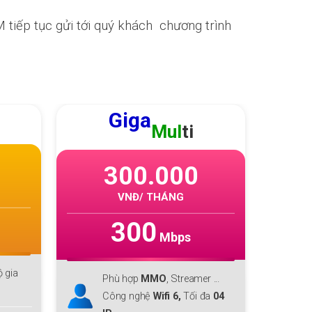
tiếp tục gửi tới quý khách chương trình
GIGA
F1
215.000
0
VNĐ/ THÁNG
300
Mbps
Phù hợp với cá nhân, hộ gia
er ...
đình lớn
 đa
04