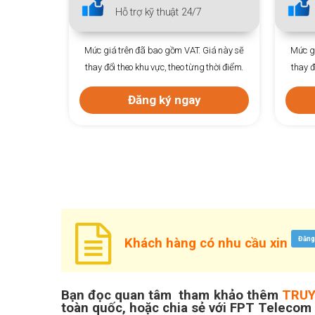
Hỗ trợ kỹ thuật 24/7
Hỗ trợ kỹ thuật 24/7
trên đã bao gồm VAT. Giá này sẽ
Mức giá trên đã bao gồm VAT. Giá n
theo khu vực, theo từng thời điểm.
thay đổi theo khu vực, theo từng thời 
Đăng ký ngay
Đăng ký ngay
Đăng
Khách hàng có nhu cầu xin
Bạn đọc quan tâm tham khảo thêm
TRUY
toàn quốc, hoặc chia sẻ với
FPT Telecom