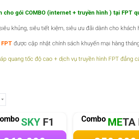
h cho gói COMBO (internet + truyền hình ) tại FPT
 khủng, siêu tiết kiệm, siêu ưu đãi dành cho khách h
h FPT
được cập nhật chính sách khuyến mại hàng thán
 cáp quang tốc độ cao + dịch vụ truyền hình FPT đẳng 
Combo
Com
1
ME
TA F1