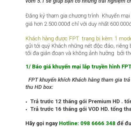
vòm 5.1 sẽ giúp bạn có những trải nghiệm c
Đăng ký tham gia chương trình Khuyến
mại
giá hơn 2.500.000đ chỉ với duy nhất 600.000đ
Khách hàng được FPT trang bị kèm: 1 mode
gửi tới quý Khách những nét độc đáo, riêng 
tối đa gián đoạn và không ảnh hưởng bởi thời
1/ Báo giá khuyến mại lắp truyền hình F
FPT khuyến khích Khách hàng tham gia trả 
thu HD box:
Trả trước 12 tháng gói Premium HD . tổ
Trả trước 16 tháng gói VOD HD. tổng th
Hãy gọi ngay
Hotline: 098 6666 348
để đư