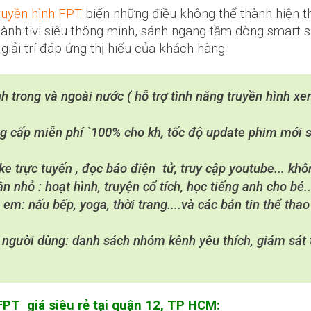
ruyền hình FPT
biến những điều không thể thành hiện thự
thành tivi siêu thông minh, sánh ngang tầm dòng smart s
iải trí đáp ứng thị hiếu của khách hàng:
h trong và ngoài nước ( hỗ trợ tình năng truyền hình x
g cấp miễn phí `100% cho kh, tốc độ update phim mới 
e trực tuyến , đọc báo điện tử, truy cập youtube... kh
 nhỏ : hoạt hình, truyện cổ tích, học tiếng anh cho bé..
m: nấu bếp, yoga, thời trang....và các bản tin thể thao
 người dùng: danh sách nhóm kênh yêu thích, giám sát 
FPT giá siêu rẻ tại quận 12, TP HCM: