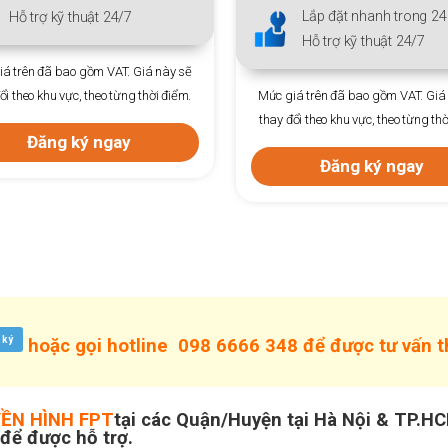
Lắp đặt nhanh trong 24h
Lắp
Hỗ trợ kỹ thuật 24/7
Hỗ 
ày sẽ
điểm.
Mức giá trên đã bao gồm VAT. Giá này sẽ
Mức giá trê
thay đổi theo khu vực, theo từng thời điểm.
thay đổi the
Đăng ký ngay
 ký
hoặc gọi hotline
098 6666 348
để được tư vấn 
ỀN HÌNH FPT
tại các Quận/Huyện tại Hà Nội & TP.H
để được hỗ trợ.