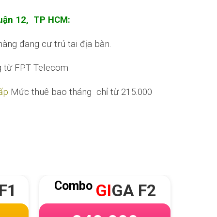
 quận 12, TP HCM:
àng đang cư trú tai địa bàn.
g từ FPT Telecom
cấp
Mức thuê bao tháng chỉ từ 215.000
bo
Combo
GI
GA F2
SKY
F2