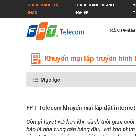
KHÁCH HÀNG CÁ
KHÁCH HÀNG DOANH
V
NHÂN
NGHIỆP
T
SẢN PHẨM
Khuyến mại lắp truyền hình FPT qu
Khuyến mại lắp truyền hìn
Mục lục
FPT Telecom khuyến mại lắp đặt interne
Còn gì tuyệt vời hơn khi dành thời gian cu
hào là nhà cung cấp hàng đầu với kho phim 