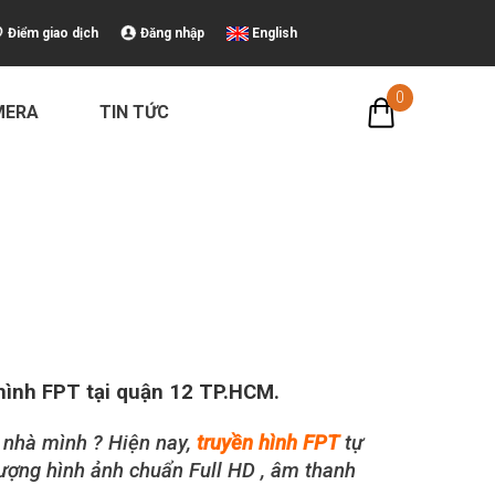
Điểm giao dịch
Đăng nhập
English
0
MERA
TIN TỨC
 hình FPT tại quận 12 TP.HCM.
i nhà mình ? Hiện nay,
truyền hình FPT
tự
ượng hình ảnh chuẩn Full HD , âm thanh