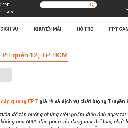
Ề FPT
ELECOM
 DỊCH VỤ
KHUYẾN MÃI
HỖ TRỢ
FPT CA
ận 12, TP HCM
h FPT quận 12, TP HCM
t
cáp quang FPT
giá rẻ và dịch vụ chất lượng Truyền
ối tuần để tận hưởng những siêu phẩm điện ảnh ngay tạ
khủng hơn 6000 đầu phim, đa dạng mọi thể loại, chất l