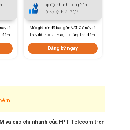
 đặt nhanh trong 24h
Lắp đặt nhanh trong 24h
trợ kỹ thuật 24/7
Hỗ trợ kỹ thuật 24/7
n đã bao gồm VAT. Giá này sẽ
Mức giá trên đã bao gồm VAT. Giá này 
o khu vực, theo từng thời điểm.
thay đổi theo khu vực, theo từng thời điể
Đăng ký ngay
Đăng ký ngay
thêm
CM và các chi nhánh của FPT Telecom trên