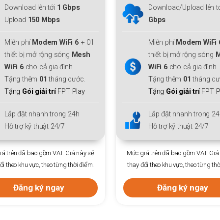
IP
Download/Upload lên tới
1
Gbps
Download/ Upload:
3
Mbps
Miễn phí
Modem WiFi 6
+ 01
Thiết bị:
ONT DualBa
thiết bị mở rộng sóng
Mesh
WiFi 6
cho cả gia đình.
Ưu đãi
gói đa phiên
Tặng thêm
01
tháng cước.
Trả trước 12
tháng +
Tặng
Gói giải trí
FPT Play
Phí hoà mạng
: Chỉ
3
Lắp đặt nhanh trong 24h
Lắp đặt nhanh trong 
Hỗ trợ kỹ thuật 24/7
Hỗ trợ kỹ thuật 24/7
giá trên đã bao gồm VAT. Giá này sẽ
Mức giá trên đã bao gồm VAT. G
 đổi theo khu vực, theo từng thời điểm.
thay đổi theo khu vực, theo từng t
Đăng ký ngay
Đăng ký ngay