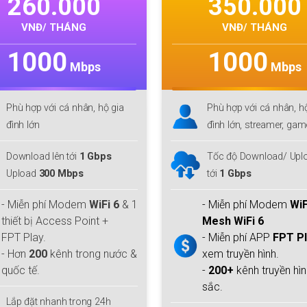
350.000
2
VNĐ/ THÁNG
1000
Mbps
ia
Phù hợp với cá nhân, hộ gia
Phù
đình lớn, streamer, gamer
đìn
Tốc độ Download/ Upload lên
Tốc
tới
1 Gbps
tới
6
& 1
- Miễn phí Modem
WiFi 6 + 1
- M
Mesh WiFi 6
Mes
- Miễn phí APP
FPT Play
- M
ước &
xem truyền hình.
xem 
-
200+
kênh truyền hình đặc
-
20
sắc.
sắc