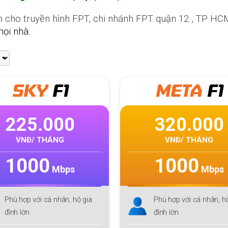
cho truyền hình FPT, chi nhánh FPT quận 12 , TP HCM 
mọi nhà.
Giga
META
F1
Mul
ti
320.000
300.00
VNĐ/ THÁNG
VNĐ/ THÁNG
1000
300
Mbps
Mbps
Phù hợp với cá nhân, hộ gia
Phù hợp
MMO
, Stream
đình lớn
Công nghệ
Wifi 6,
Tối