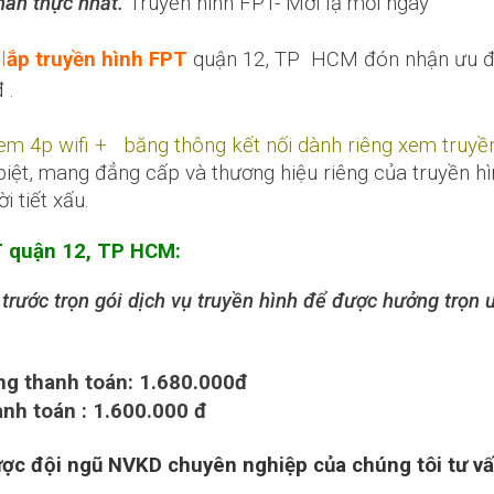
hân thực nhất.
Truyền hình FPT- Mới lạ mỗi ngày
l
ắp truyền hình FPT
quận 12, TP HCM đón nhận ưu đãi
 .
m 4p wifi + băng thông kết nối dành riêng xem truy
biệt, mang đẳng cấp và thương hiệu riêng của truyền hì
 tiết xấu.
PT quận 12, TP HCM:
trước trọn gói dịch vụ truyền hình để được hưởng trọn
ng thanh toán: 1.680.000đ
anh toán : 1.600.000 đ
ợc đội ngũ NVKD chuyên nghiệp của chúng tôi tư vấn