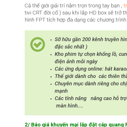
Cả thế giới giải trí nằm trọn trong tay bạn ,
t
tivi CRT đời cổ ) sau khi lắp HD box sẽ trở 
hình FPT tích hợp đa dạng các chương trình g
Sỡ hữu gần 200 kênh truyền hìn
đặc sắc nhất )
Kho phim tự chọn khổng lồ, cun
điện ảnh mỗi ngày
Các ứng dụng online: hát karaok
Thế giới dành cho các thiên thần
Chuyên mục dành riêng cho chị e
mạnh
Các tính năng nâng cao hỗ trợ
màn hình....
2/ Báo giá khuyến mại lắp đặt cáp quang 