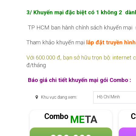
3/ Khuyến mại đặc biệt có 1 không 2 dàn
TP HCM ban hành chính sách khuyến mại siêu
Tham khảo khuyến mại
lắp đặt truyền hìn
Với 600.000 đ, bạn sở hữu trọn bộ: internet
đ/tháng
Báo giá chi tiết khuyến mại gói Combo :
Hồ Chí Minh
Khu vực đang xem:
ombo
Combo
ME
TA
SKY
F