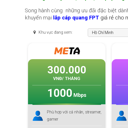
Song hành cùng những ưu đãi đặc biệt dành 
khuyến mại
lắp cáp quang FPT
giá rẻ cho 
Khu vực đang xem:
SKY
F1
0
225.000
VNĐ/ THÁNG
1000
ps
Mbps
n, streamer,
Phù hợp với cá nhân, hộ gia
đình lớn