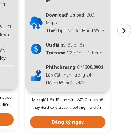
Download lên tới
300 Mbps
Upload
300 Mbps
00
Miễn phí
Modem WiFi 6
+ 01
nd Wifi6
thiết bị mở rộng sóng
Mesh
WiFi 6
cho cả gia đình.
Tặng thêm
01
tháng cước.
1 tháng
Tặng
Gói giải trí
FPT Play
00.000
đ
Lắp đặt nhanh trong 24h
24h
Hỗ trợ kỹ thuật 24/7
Mức giá trên đã bao gồm VAT. Giá này sẽ
Mức giá
iá này sẽ
thay đổi theo khu vực, theo từng thời điểm.
thay đổ
hời điểm.
Đăng ký ngay