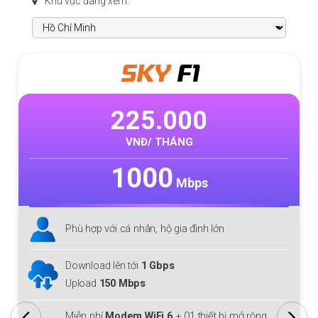
Khu vực đang xem:
SKY
F1
225.000
VNĐ/ THÁNG
1000
Mbps
Phù hợp với cá nhân, hộ gia đình lớn
Download lên tới
1 Gbps
Upload
150 Mbps
Miễn phí
Modem WiFi 6
+ 01 thiết bị mở rộng