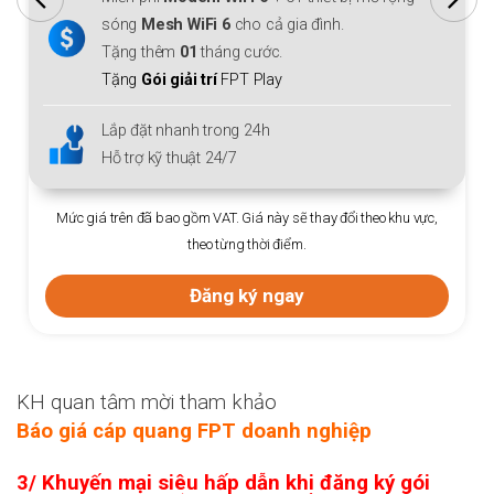
sóng
Mesh WiFi 6
cho cả gia đình.
Tặng thêm
01
tháng cước.
Tặng
Gói giải trí
FPT Play
Lắp đặt nhanh trong 24h
Hỗ trợ kỹ thuật 24/7
Mức giá trên đã bao gồm VAT. Giá này sẽ thay đổi theo khu vực,
theo từng thời điểm.
Đăng ký ngay
KH quan tâm mời tham khảo
Báo giá cáp quang FPT doanh nghiệp
3/ Khuyến mại siêu hấp dẫn khi đăng ký gói