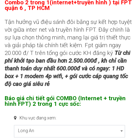
Combo 2 trong 1(internet+truyền hình ) tại FPT
quận 6 , TP HCM
Tận hưởng vũ điệu sánh đôi bằng sự kết hợp tuyệt
vời giữa inter net và truyền hình FPT. Đây chính là
sự lựa chọn thông minh, mang lại giá trị thiết thực
và giải pháp tài chính tiết kiệm. Fpt giảm ngay
20.000 đ/ T trên tổng gói cước KH đăng ký
Từ chi
phí khởi tạo ban đầu hơn 2.500.000đ , kh chỉ cần
thanh toán duy nhất 600.000đ và có ngay: 1 HD
box + 1 modem 4p wifi, + gói cước cáp quang tốc
độ cao giá siêu rẻ
Báo giá chi tiết gói COMBO (Internet + truyền
hình FPT) 2 trong 1 cực sốc:
Khu vực đang xem:
Long An