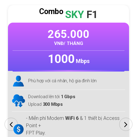
Combo
SKY
F1
265.000
VNĐ/ THÁNG
1000
Mbps
Phù hợp với cá nhân, hộ gia đình lớn
Download lên tới
1 Gbps
Upload
300 Mbps
- Miễn phí Modem
WiFi 6
& 1 thiết bị Access
Point +
FPT Play.