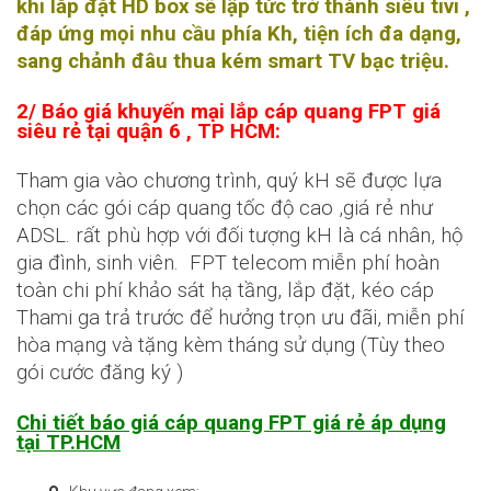
khi lắp đặt HD box sẽ lập tức trở thành siêu tivi ,
đáp ứng mọi nhu cầu phía Kh, tiện ích đa dạng,
sang chảnh đâu thua kém smart TV bạc triệu.
2/ Báo giá khuyến mại lắp cáp quang FPT giá
siêu rẻ tại quận 6 , TP HCM:
Tham gia vào chương trình, quý kH sẽ được lựa
chọn các gói cáp quang tốc độ cao ,giá rẻ như
ADSL. rất phù hợp với đối tượng kH là cá nhân, hộ
gia đình, sinh viên. FPT telecom miễn phí hoàn
toàn chi phí khảo sát hạ tầng, lắp đặt, kéo cáp
Thami ga trả trước để hưởng trọn ưu đãi, miễn phí
hòa mạng và tặng kèm tháng sử dụng (Tùy theo
gói cước đăng ký )
Chi tiết báo giá cáp quang FPT giá rẻ áp dụng
tại TP.HCM