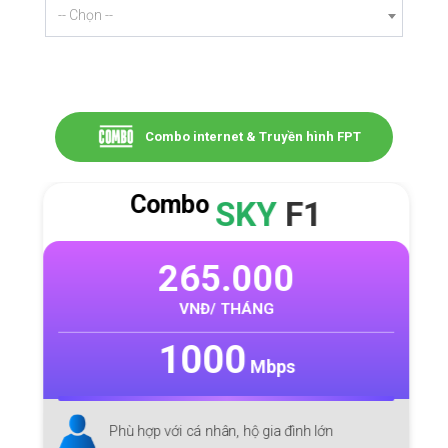
-- Chọn --
Combo internet & Truyền hình FPT
Combo
SKY
F1
265.000
VNĐ/ THÁNG
1000
Mbps
Phù hợp với cá nhân, hộ gia đình lớn