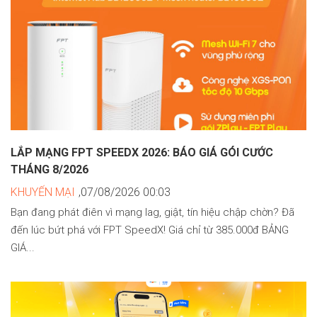
LẮP MẠNG FPT SPEEDX 2026: BÁO GIÁ GÓI CƯỚC
THÁNG 8/2026
KHUYẾN MẠI
,07/08/2026 00:03
Bạn đang phát điên vì mạng lag, giật, tín hiệu chập chờn? Đã
đến lúc bứt phá với FPT SpeedX! Giá chỉ từ 385.000đ BẢNG
GIÁ...