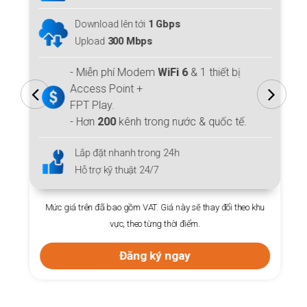
Download lên tới
1 Gbps
Upload
300 Mbps
- Miễn phí Modem
WiFi 6
& 1 thiết bị
Access Point +
FPT Play.
- Hơn
200
kênh trong nước & quốc tế.
Lắp đặt nhanh trong 24h
Hỗ trợ kỹ thuật 24/7
Mức giá trên đã bao gồm VAT. Giá này sẽ thay đổi theo khu
vực, theo từng thời điểm.
Đăng ký ngay