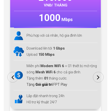
VNĐ/ THÁNG
1000
Mbps
Phù hợp với cá nhân, hộ gia đình lớn
Download lên tới
1 Gbps
Upload
150 Mbps
Miễn phí
Modem WiFi 6
+ 01 thiết bị mở rộng
sóng
Mesh WiFi 6
cho cả gia đình.
Tặng thêm
01
tháng cước.
Tặng
Gói giải trí
FPT Play
Lắp đặt nhanh trong 24h
Hỗ trợ kỹ thuật 24/7