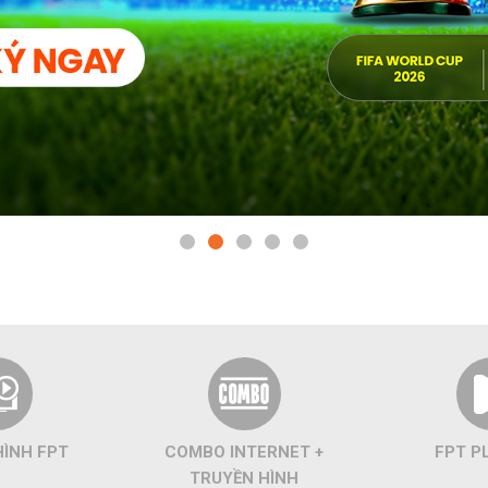
HÌNH FPT
COMBO INTERNET +
FPT P
TRUYỀN HÌNH