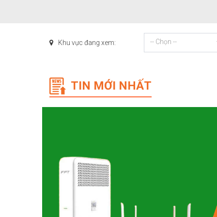
-- Chọn --
Khu vực đang xem:
TIN MỚI NHẤT