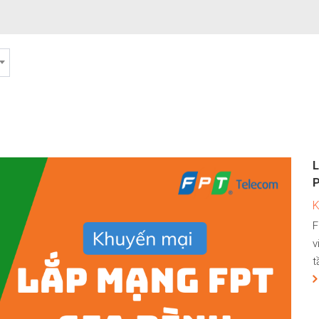
L
F
v
t