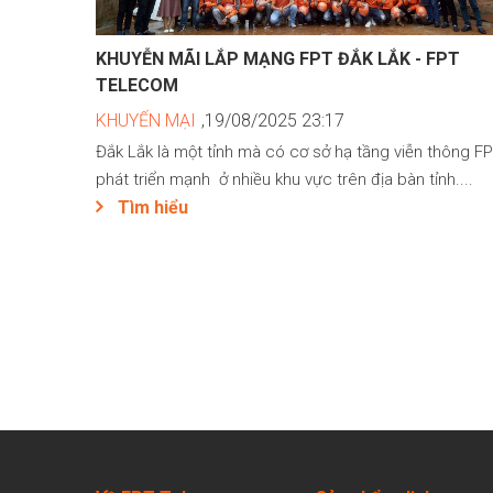
KHUYỄN MÃI LẮP MẠNG FPT ĐẮK LẮK - FPT
TELECOM
KHUYẾN MẠI
,19/08/2025 23:17
Đắk Lắk là một tỉnh mà có cơ sở hạ tầng viễn thông F
phát triển mạnh ở nhiều khu vực trên địa bàn tỉnh....
Tìm hiểu