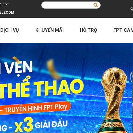
Ề FPT
ELECOM
 DỊCH VỤ
KHUYẾN MÃI
HỖ TRỢ
FPT CA