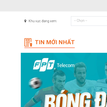
-- Chọn --
Khu vực đang xem:
TIN MỚI NHẤT