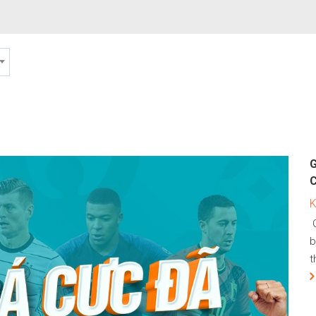
C
G
b
t