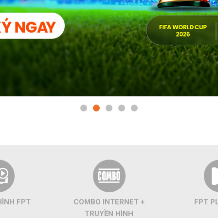
HÌNH FPT
COMBO INTERNET +
FPT P
TRUYỀN HÌNH