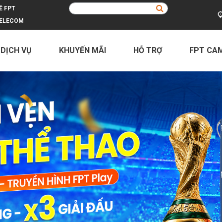
Ề FPT
ELECOM
 DỊCH VỤ
KHUYẾN MÃI
HỖ TRỢ
FPT CA