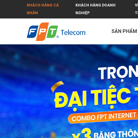
KHÁCH HÀNG CÁ
KHÁCH HÀNG DOANH
V
NHÂN
NGHIỆP
T
SẢN PHẨM
FPT Hồ Chí Minh