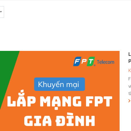
L
F
v
t