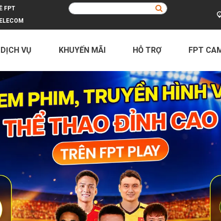
Ề FPT
ELECOM
 DỊCH VỤ
KHUYẾN MÃI
HỖ TRỢ
FPT CA