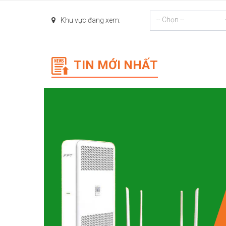
-- Chọn --
Khu vực đang xem:
TIN MỚI NHẤT