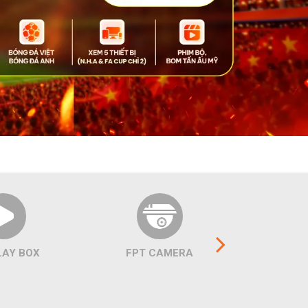
LAY BOX
FPT CAMERA
COMBO 
C