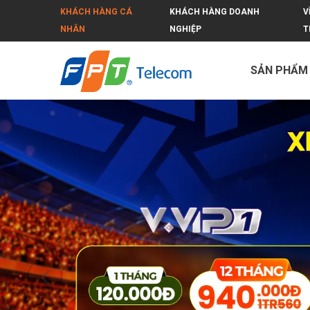
KHÁCH HÀNG CÁ
KHÁCH HÀNG DOANH
V
NHÂN
NGHIỆP
T
SẢN PHẨM
FPT Hoà Bình