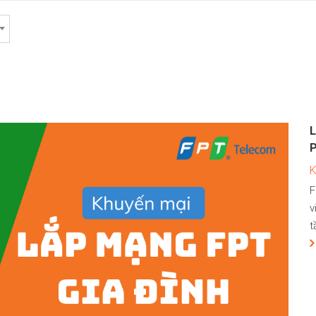
L
F
v
t