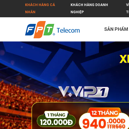
KHÁCH HÀNG CÁ
KHÁCH HÀNG DOANH
V
NHÂN
NGHIỆP
T
SẢN PHẨM
FPT Tây Ninh