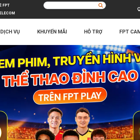
Ề FPT
ELECOM
 DỊCH VỤ
KHUYẾN MÃI
HỖ TRỢ
FPT CA