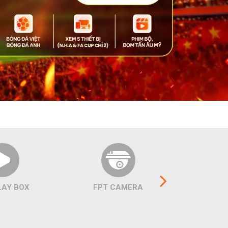
LAY BOX
FPT CAMERA
COMBO 
C