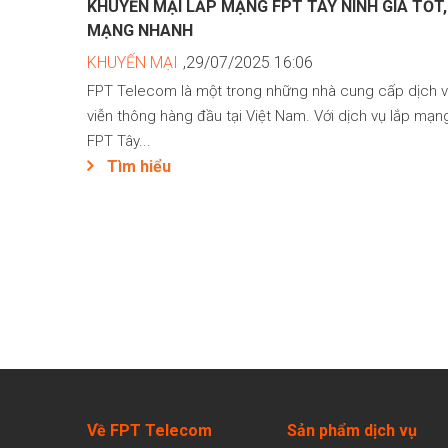
KHUYẾN MẠI LẮP MẠNG FPT TÂY NINH GIÁ TỐT,
MẠNG NHANH
KHUYẾN MẠI
,29/07/2025 16:06
FPT Telecom là một trong những nhà cung cấp dịch 
viễn thông hàng đầu tại Việt Nam. Với dịch vụ lắp mạn
FPT Tây...
Tìm hiểu
Về FPT Telecom
Sản
phẩm dịch vụ