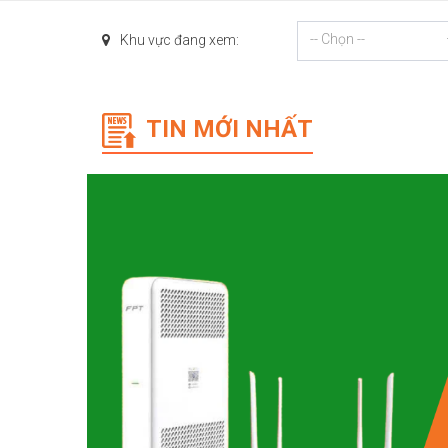
-- Chọn --
Khu vực đang xem:
TIN MỚI NHẤT