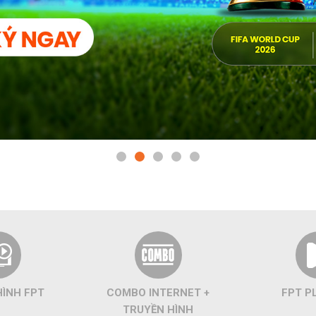
HÌNH FPT
COMBO INTERNET +
FPT P
TRUYỀN HÌNH