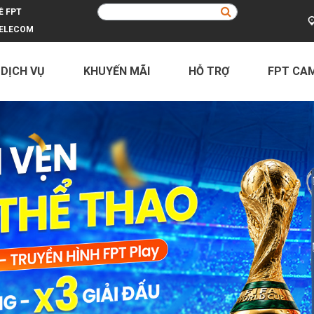
Ề FPT
ELECOM
 DỊCH VỤ
KHUYẾN MÃI
HỖ TRỢ
FPT CA