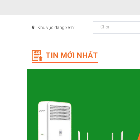
-- Chọn --
Khu vực đang xem:
TIN MỚI NHẤT