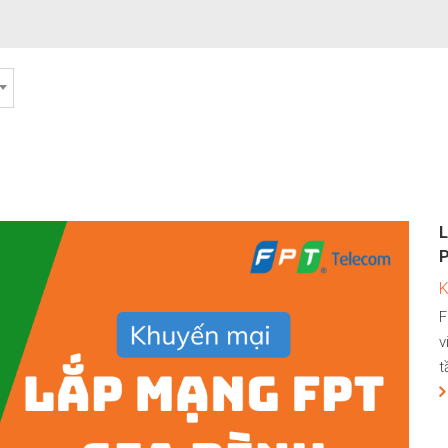
L
F
v
t