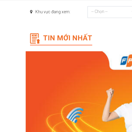
-- Chọn --
Khu vực đang xem:
TIN MỚI NHẤT