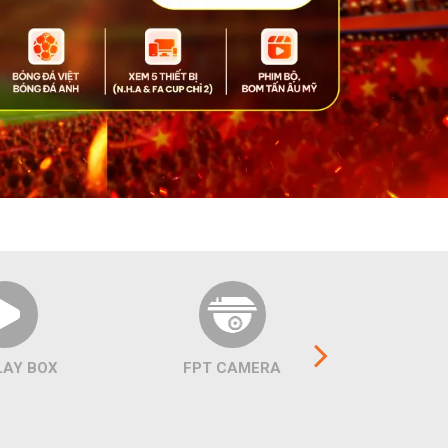
LAY BOX
FPT CAMERA
COMBO 
C