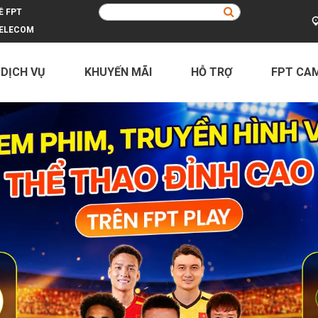
Ề FPT
ELECOM
 DỊCH VỤ
KHUYẾN MÃI
HỖ TRỢ
FPT CA