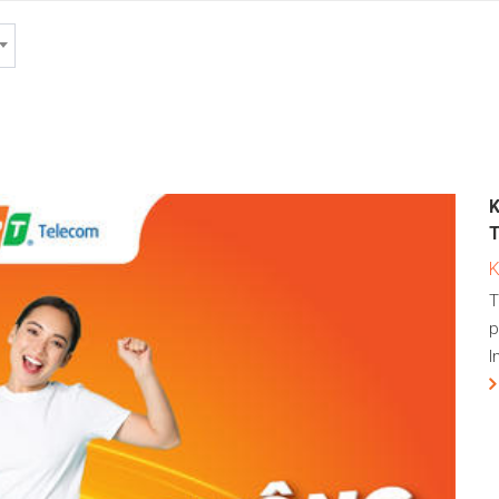
T
p
I