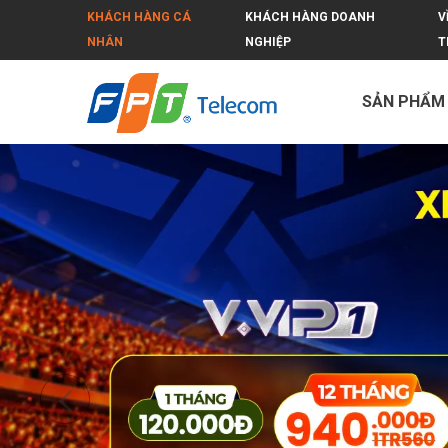
KHÁCH HÀNG CÁ
KHÁCH HÀNG DOANH
V
NHÂN
NGHIỆP
T
SẢN PHẨM
FPT Thanh Hóa