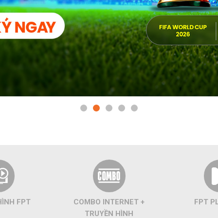
HÌNH FPT
COMBO INTERNET +
FPT P
TRUYỀN HÌNH