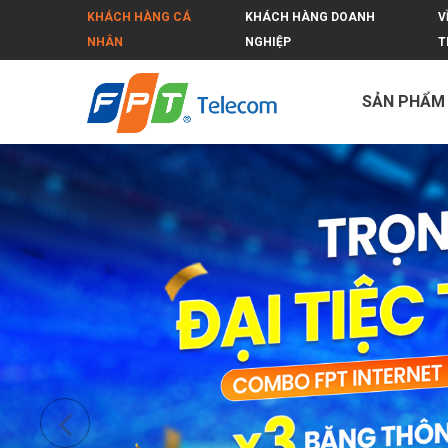
KHÁCH HÀNG CÁ
KHÁCH HÀNG DOANH
V
NHÂN
NGHIỆP
T
SẢN PHẨM
Gói dịch vụ MAX