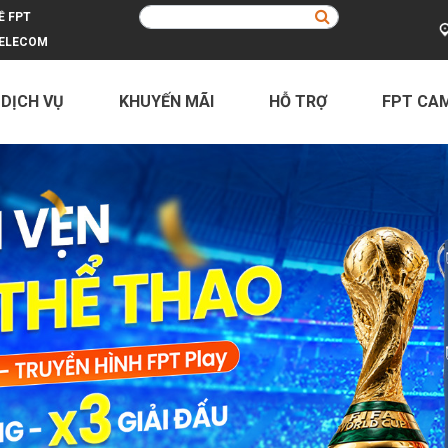
Ề FPT
ELECOM
 DỊCH VỤ
KHUYẾN MÃI
HỖ TRỢ
FPT CA