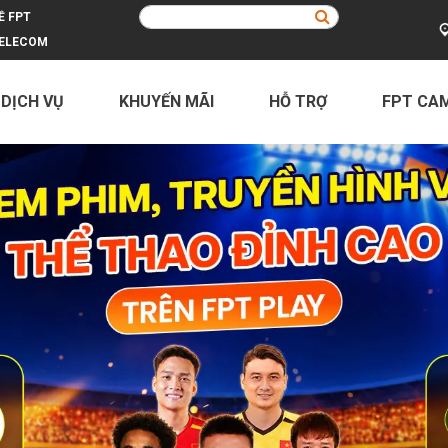
Ề FPT
ELECOM
 DỊCH VỤ
KHUYẾN MÃI
HỖ TRỢ
FPT CA