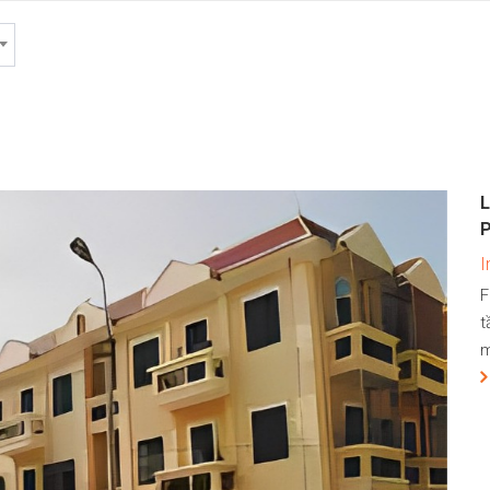
L
I
F
t
m