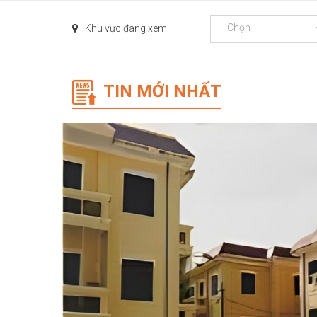
-- Chọn --
Khu vực đang xem:
TIN MỚI NHẤT