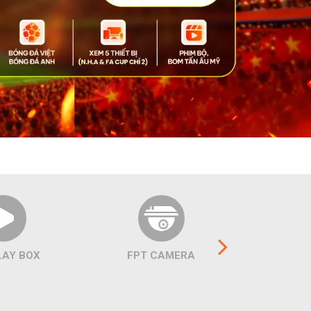
LAY BOX
FPT CAMERA
COMBO 
C