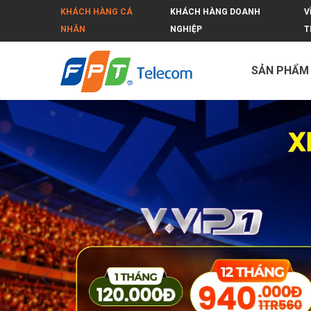
KHÁCH HÀNG CÁ
KHÁCH HÀNG DOANH
V
NHÂN
NGHIỆP
T
SẢN PHẨM
Demo