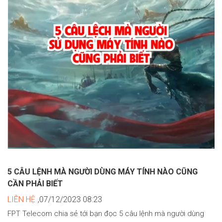
5 CÂU LỆNH MÀ NGƯỜI DÙNG MÁY TÍNH NÀO CŨNG
CẦN PHẢI BIẾT
LIÊN HỆ
,07/12/2023 08:23
FPT Telecom chia sẻ tới bạn đọc 5 câu lệnh mà người dùng