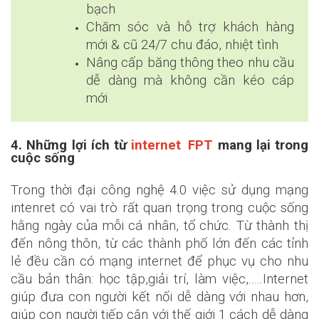
bạch
Chăm sóc và hỗ trợ khách hàng
mới & cũ 24/7 chu đáo, nhiệt tình
Nâng cấp băng thông theo nhu cầu
dễ dàng mà không cần kéo cáp
mới
4. Những lợi ích từ
internet FPT
mang lại trong
cuộc sống
Trong thời đại công nghệ 4.0 việc sử dụng mạng
intenret có vai trò rất quan trọng trong cuộc sống
hằng ngày của mỗi cá nhân, tổ chức. Từ thành thị
ĐĂNG KÝ NHẬN TƯ VẤN MIỄN
đến nông thôn, từ các thành phố lớn đến các tỉnh
PHÍ
lẻ đều cần có mạng internet để phục vụ cho nhu
cầu bản thân: học tập,giải trí, làm việc,.....Internet
⚡ Đăng Ký Online: Giảm ngay
100.000
VNĐ!
giúp đưa con người kết nối dễ dàng với nhau hơn,
🎁 Tặng ngay 01 tháng cước, miễn phí Modem Wifi
giúp con người tiếp cận với thế giới 1 cách dễ dàng
6/7 & Mesh chính hãng 2026!