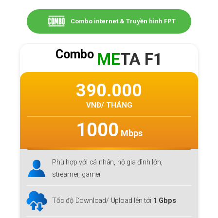
Combo internet & Truyền hình FPT
Combo
ME
TA F1
390.000
VNĐ/ THÁNG
1000
Mbps
Phù hợp với cá nhân, hộ gia đình lớn,
streamer, gamer
Tốc độ Download/ Upload lên tới
1 Gbps