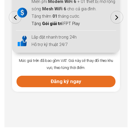
Miễn phí
Modem WiFi 6
+ 01 thiết bị mở rộng
g
sóng
Mesh WiFi 6
cho cả gia đình.
Tặng thêm
01
tháng cước.
Tặng
Gói giải trí
FPT Play
Lắp đặt nhanh trong 24h
Hỗ trợ kỹ thuật 24/7
Mức giá trên đã bao gồm VAT. Giá này sẽ thay đổi theo khu
vực, theo từng thời điểm.
Đăng ký ngay