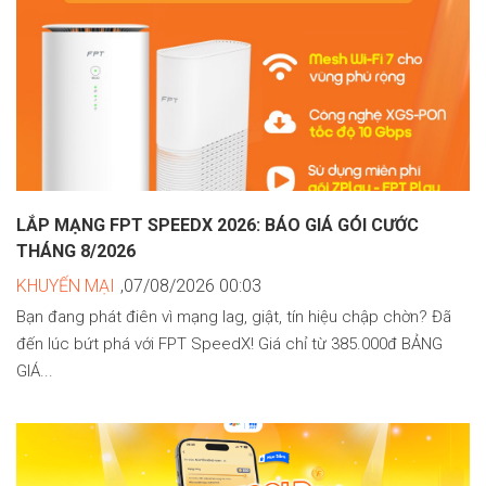
LẮP MẠNG FPT SPEEDX 2026: BÁO GIÁ GÓI CƯỚC
THÁNG 8/2026
KHUYẾN MẠI
,07/08/2026 00:03
Bạn đang phát điên vì mạng lag, giật, tín hiệu chập chờn? Đã
đến lúc bứt phá với FPT SpeedX! Giá chỉ từ 385.000đ BẢNG
GIÁ...