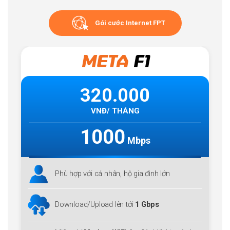
Gói cước Internet FPT
META
F1
320.000
VNĐ/ THÁNG
1000
Mbps
Phù hợp với cá nhân, hộ gia đình lớn
Download/Upload lên tới
1 Gbps