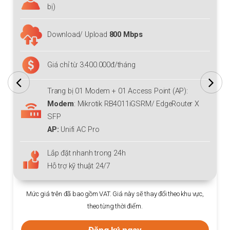
bị)
Download/ Upload
800 Mbps
Giá chỉ từ 3.400.000đ/tháng
Trang bị 01 Modem + 01 Access Point (AP):
Modem
: Mikrotik RB4011iGSRM/ EdgeRouter X
SFP
AP:
Unifi AC Pro
Lắp đặt nhanh trong 24h
Hỗ trợ kỹ thuật 24/7
c giá trên đã bao gồm VAT. Giá này sẽ thay đổi theo khu vực,
Mức giá
theo từng thời điểm.
Đăng ký ngay