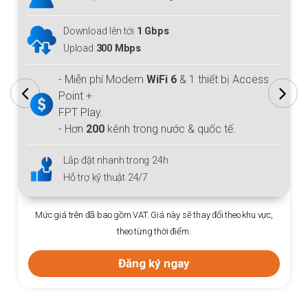
Download lên tới
1 Gbps
Upload
300 Mbps
- Miễn phí Modem
WiFi 6
& 1 thiết bị Access
Point +
FPT Play.
- Hơn
200
kênh trong nước & quốc tế.
Lắp đặt nhanh trong 24h
Hỗ trợ kỹ thuật 24/7
Mức giá trên đã bao gồm VAT. Giá này sẽ thay đổi theo khu vực,
theo từng thời điểm.
Đăng ký ngay