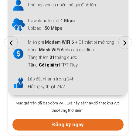
Phù hợp với cá nhân, hộ gia đình lớn
Download/Upload lên tới
1 Gbps
Miễn phí
Modem WiFi 6
+ 01 thiết bị mở rộng
ộng
sóng
Mesh WiFi 6
cho cả gia đình.
Tặng thêm
01
tháng cước.
Tặng
Gói giải trí
FPT Play
Lắp đặt nhanh trong 24h
Hỗ trợ kỹ thuật 24/7
Mức giá trên đã bao gồm VAT. Giá này sẽ thay đổi theo khu vự
hu vực,
theo từng thời điểm.
Đăng ký ngay