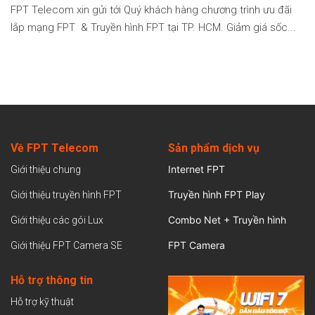
FPT Telecom xin gửi tới Quý khách hàng chương trình ưu đãi
lắp mạng FPT & Truyền hình FPT tại TP. HCM. Giảm giá sốc...
Về FPT Telecom
Sản
phẩm dịch vụ
Internet FPT
Giới thiệu chung
Truyền hình FPT Play
Giới thiệu truyền hình FPT
Combo Net + Truyền hình
Giới thiệu các gói Lux
FPT Camera
Giới thiệu FPT Camera SE
Hỗ trợ thông tin
Hỗ trợ kỹ thuật