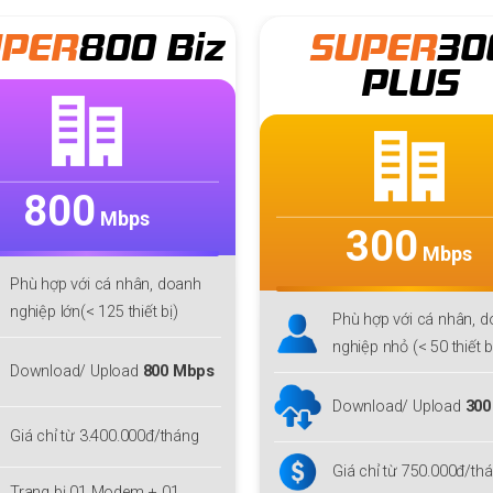
SUPER
300
SUPER
50
PLUS
PLUS
300
500
Mbps
Mbps
Phù hợp với cá nhân, doanh
Phù hợp với cá nhân, 
nghiệp nhỏ (< 50 thiết bị )
nghiệp nhỏ (< 70 thiết b
Download/ Upload
300 Mbps
Download/ Upload
500
Giá chỉ từ 750.000đ/tháng
Giá chỉ từ 1.700.000đ/