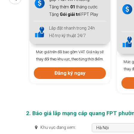
thiết bị mở rộng sóng
Mesh
 cước.
WiFi 6
cho cả gia đình.
 Play
Tặng thêm
01
tháng cước.
Tặng
Gói giải trí
FPT Play
 24h
Lắp đặt nhanh trong 24h
Hỗ trợ kỹ thuật 24/7
Giá này sẽ
 thời điểm.
Mức giá trên đã bao gồm VAT. Giá này sẽ
Mức gi
thay đổi theo khu vực, theo từng thời điểm.
thay đ
Đăng ký ngay
2. Báo giá lắp mạng cáp quang FPT phườ
Khu vực đang xem: