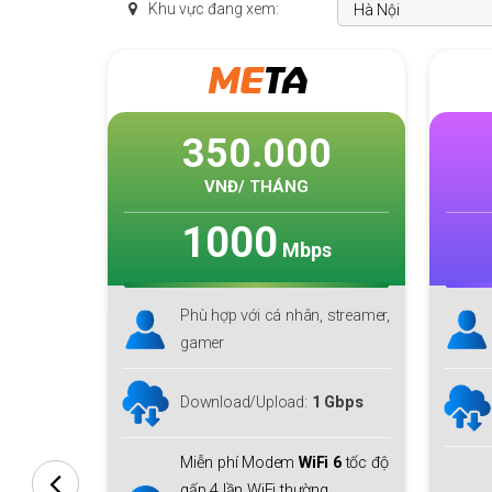
Khu vực đang xem:
SKY
F1
0
235.000
VNĐ/ THÁNG
1000
s
Mbps
 streamer,
Phù hợp với cá nhân, hộ gia
đình lớn
Download lên tới
1 Gbps
 Gbps
Upload
150 Mbps
i 6
tốc độ
Miễn phí
Modem WiFi 6
+ 01
g.