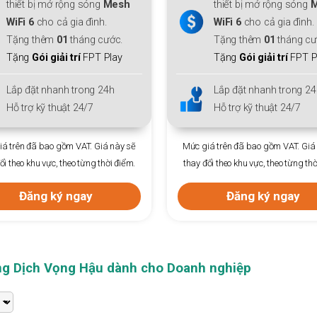
thiết bị mở rộng sóng
Mesh
WiFi 6
cho cả gia đình.
Ưu đãi
gói đa phiên
Tặng thêm
01
tháng cước.
Trả trước 12
tháng +1 
Tặng
Gói giải trí
FPT Play
Phí hoà mạng
: Chỉ
30
Lắp đặt nhanh trong 24h
Lắp đặt nhanh trong 24
Hỗ trợ kỹ thuật 24/7
Hỗ trợ kỹ thuật 24/7
á trên đã bao gồm VAT. Giá này sẽ
Mức giá trên đã bao gồm VAT. Giá
ổi theo khu vực, theo từng thời điểm.
thay đổi theo khu vực, theo từng thờ
Đăng ký ngay
Đăng ký ngay
ng Dịch Vọng Hậu dành cho Doanh nghiệp