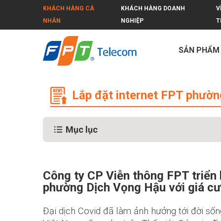
KHÁCH HÀNG CÁ
KHÁCH HÀNG DOANH
V
NHÂN
NGHIỆP
T
SẢN PHẨM
Lắp đặt internet FPT phường Dịch 
Lắp đặt internet FPT phườ
Mục lục
Công ty CP Viễn thông FPT triển 
phường Dịch Vọng Hậu với giá cư
Đại dịch Covid đã làm ảnh hưởng tới đời số