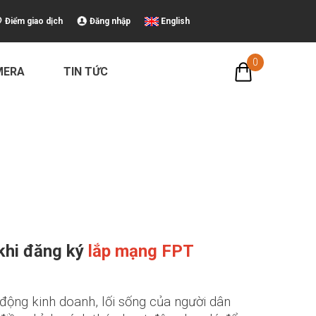
Điểm giao dịch
Đăng nhập
English
0
MERA
TIN TỨC
 khi đăng ký
lắp mạng FPT
động kinh doanh, lối sống của người dân