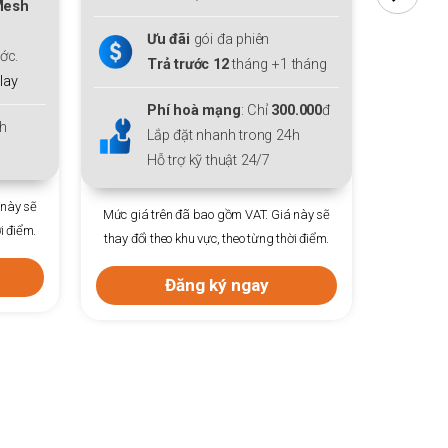
thiết bị mở rộng sóng
Mesh
t
WiFi 6
cho cả gia đình.
W
Tặng thêm
01
tháng cước.
T
tháng
Tặng
Gói giải trí
FPT Play
0.000
đ
Lắp đặt nhanh trong 24h
L
h
Hỗ trợ kỹ thuật 24/7
H
Mức giá trên đã bao gồm VAT. Giá này sẽ
Mức giá 
 này sẽ
thay đổi theo khu vực, theo từng thời điểm.
thay đổi 
i điểm.
Đăng ký ngay