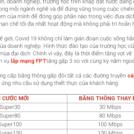
ình, doanh nghiệp, trường học trên khắp đất nước đang 
rong mỗi ngành nghề và để đứng vững trong cuộc chiến 
ệm của mình để đóng góp phần nào trong việc đưa dịch 
 hạn chế tối đa nhất hoạt động mà không phải trì hoãn
thế giới, Covid 19 không chỉ làm gián đoạn cuộc sống h
ủa doanh nghiệp. Hình thức đào tạo của trường học cũ
ùa đại dịch. Chính vì vậy, đây là thời điểm tăng vọt v
ch vụ
lắp mạng FPT
tăng gấp 3 so với cùng kỳ năm ngoá
ng cấp băng thông gấp đôi tất cả các đường truyền
cá
 ứng nhu cầu sử dụng thiết thực của khách hàng.
I CƯỚC MỚI
BĂNG THÔNG THAY 
Super30
30 Mbps
Super80
80 Mbps
Super100
100 Mbps
Super150
150 Mbps