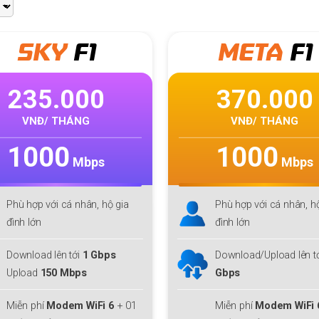
Giga
META
F1
Mul
ti
370.000
300.000
VNĐ/ THÁNG
VNĐ/ THÁNG
1000
300
Mbps
Mbps
Phù hợp với cá nhân, hộ gia
Phù hợp
MMO
, Streame
đình lớn
Công nghệ
Wifi 6,
Tối 
IP
Download/Upload lên tới
1
Gbps
Download/ Upload:
30
Mbps
Miễn phí
Modem WiFi 6
+ 01
Thiết bị:
ONT DualBand