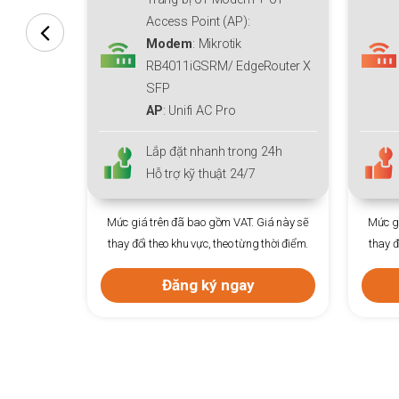
Access Point (AP):
Modem
: Mikrotik
Router X
RB4011iGSRM/ EdgeRouter X
SFP
AP:
Unifi AC Pro
 24h
Lắp đặt nhanh trong 24h
Hỗ trợ kỹ thuật 24/7
Giá này sẽ
Mức giá trên đã bao gồm VAT. Giá này sẽ
 thời điểm.
thay đổi theo khu vực, theo từng thời điểm.
Đăng ký ngay
Mức gi
thay đ