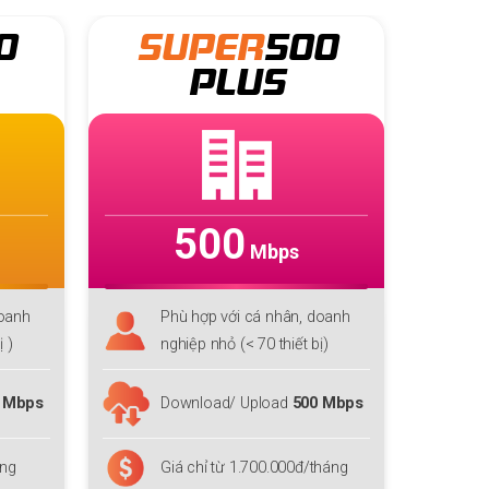
0
SUPER
600
S
PLUS
600
Mbps
doanh
Phù hợp với doanh nghiệp vừa
P
ị)
(< 100 thiết bị)
n
 Mbps
Download/ Upload
600 Mbps
D
tháng
Giá chỉ từ 2.800.000đ/tháng
G