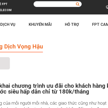
Ề FPT
ELECOM
 DỊCH VỤ
KHUYẾN MÃI
HỖ TRỢ
FPT CA
Vọng Hậu
ng Dịch Vọng Hậu
khai chương trình ưu đãi cho khách hàng
ớc siêu hấp dẫn chỉ từ 180k/tháng
ng của mỗi người mỗi nhà, các giao thức cũng như hoạt 