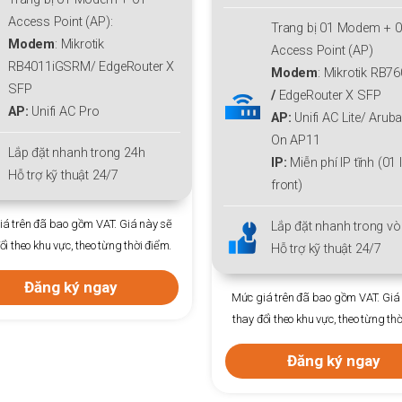
Trang bị 01 Modem + 01
Trang bị 01 Modem + 
Access Point (AP)
Access Point (AP):
Modem
:
Mikrotik RB760iGS
Modem
: Mikrotik RB7
/
EdgeRouter X SFP
/
EdgeRouter X SFP
AP:
Unifi AC Lite/ Aruba Instant
AP:
Unifi AC Lite
/
Arub
On AP11
Instant On AP11
IP:
Miễn phí IP tĩnh (01 Ip
IP:
Miễn phí IP tĩnh (01 
front)
front)
Lắp đặt nhanh trong vòng 24h
Lắp đặt nhanh trong 24
Hỗ trợ kỹ thuật 24/7
Hỗ trợ kỹ thuật 24/7
á trên đã bao gồm VAT. Giá này sẽ
Mức giá trên đã bao gồm VAT. Giá
ổi theo khu vực, theo từng thời điểm.
thay đổi theo khu vực, theo từng thờ
Đăng ký ngay
Đăng ký ngay