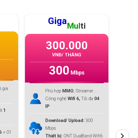
GIGA
F1
220.000
VNĐ/ THÁNG
300
Mbps
Phù hợp với cá nhân, hộ gia
P
r ...
đình lớn
đ
đa
04
Download lên tới
300 Mbps
D
Upload
300 Mbps
U
0
Miễn phí
Modem WiFi 6
+ 01
M
 Wifi6