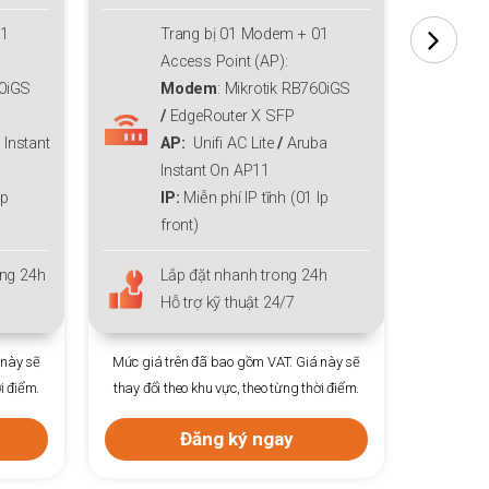
01
Trang bị 01 Modem + 01
T
Access Point (AP):
A
60iGS
Modem
: Mikrotik
RB4011iGSRM/ EdgeRouter X
R
a
SFP
AP
: Unifi AC Pro
Ip
IP:
Miễn phí IP tĩnh (01 Ip
I
front)
f
h
Lắp đặt nhanh trong 24h
L
Hỗ trợ kỹ thuật 24/7
H
 này sẽ
Mức giá trên đã bao gồm VAT. Giá này sẽ
Mức giá 
i điểm.
thay đổi theo khu vực, theo từng thời điểm.
thay đổi 
Đăng ký ngay