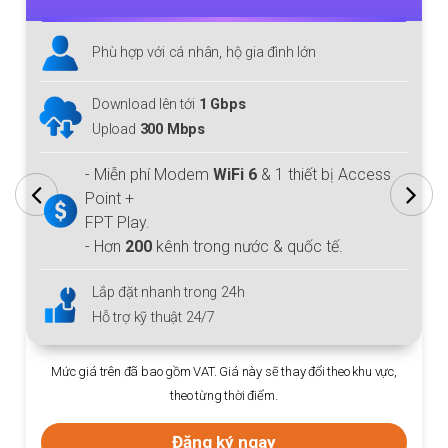
Phù hợp với cá nhân, hộ gia đình lớn
Download lên tới
1 Gbps
Upload
300 Mbps
- Miễn phí Modem
WiFi 6
& 1 thiết bị Access
Point +
FPT Play.
- Hơn
200
kênh trong nước & quốc tế.
Lắp đặt nhanh trong 24h
Hỗ trợ kỹ thuật 24/7
Mức giá trên đã bao gồm VAT. Giá này sẽ thay đổi theo khu vực,
theo từng thời điểm.
Đăng ký ngay