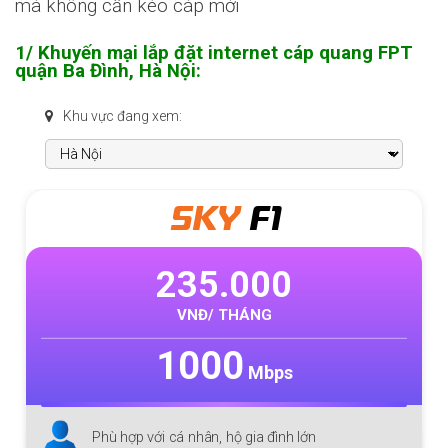
mà không cần kéo cáp mới
1/ Khuyến mại lắp đặt internet cáp quang FPT
quận Ba Đình, Hà Nội:
Khu vực đang xem:
SKY
F1
235.000
VNĐ/ THÁNG
1000
Mbps
Phù hợp với cá nhân, hộ gia đình lớn