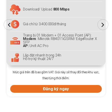
Download/ Upload
800 Mbps
Giá chỉ từ 3.400.000đ/tháng
Trang bị 01 Modem + 01 Access Point (AP):
Modem
: Mikrotik RB4011iGSRM/ EdgeRouter X
SFP
AP:
Unifi AC Pro
Lắp đặt nhanh trong 24h
Hỗ trợ kỹ thuật 24/7
Mức giá trên đã bao gồm VAT. Giá này sẽ thay đổi theo khu vực,
theo từng thời điểm.
Đăng ký ngay