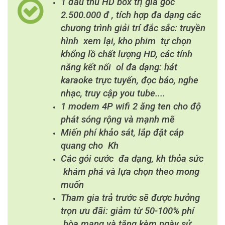
1 đầu thu HD box trị giá gốc
2.500.000 đ , tích hợp đa dạng các
chương trình giải trí đắc sắc: truyền
hình xem lại, kho phim tự chọn
khổng lồ chất lượng HD, các tính
năng kết nối ol đa dạng: hát
karaoke trực tuyến, đọc báo, nghe
nhạc, truy cập you tube....
1 modem 4P wifi 2 ăng ten cho độ
phát sóng rộng và mạnh mẽ
Miến phí khảo sát, lắp đặt cáp
quang cho Kh
Các gói cước đa dạng, kh thỏa sức
khám phá và lựa chọn theo mong
muốn
Tham gia trả trước sẽ được hưởng
trọn ưu đãi: giảm từ 50-100% phí
hòa mạng và tặng kèm ngày sử