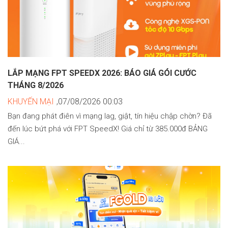
LẮP MẠNG FPT SPEEDX 2026: BÁO GIÁ GÓI CƯỚC
THÁNG 8/2026
KHUYẾN MẠI
,07/08/2026 00:03
Bạn đang phát điên vì mạng lag, giật, tín hiệu chập chờn? Đã
đến lúc bứt phá với FPT SpeedX! Giá chỉ từ 385.000đ BẢNG
GIÁ...