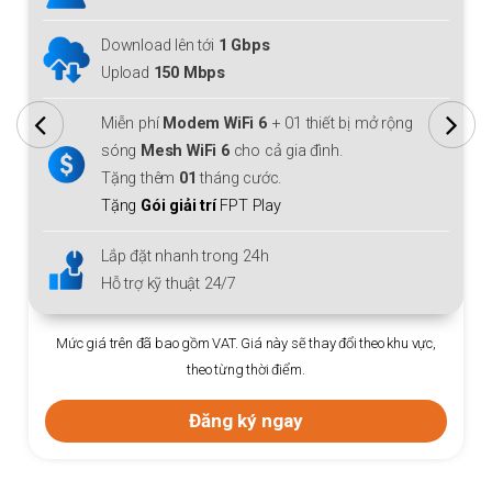
Download lên tới
1 Gbps
Upload
150 Mbps
Miễn phí
Modem WiFi 6
+ 01 thiết bị mở rộng
sóng
Mesh WiFi 6
cho cả gia đình.
Tặng thêm
01
tháng cước.
Tặng
Gói giải trí
FPT Play
Lắp đặt nhanh trong 24h
Hỗ trợ kỹ thuật 24/7
Mức giá trên đã bao gồm VAT. Giá này sẽ thay đổi theo khu vực,
theo từng thời điểm.
Đăng ký ngay