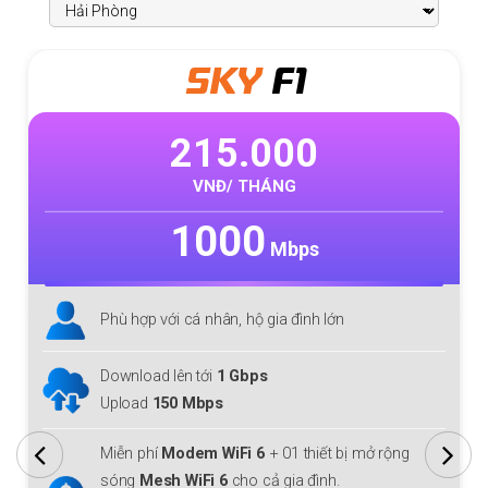
SKY
F1
215.000
VNĐ/ THÁNG
1000
Mbps
Phù hợp với cá nhân, hộ gia đình lớn
Download lên tới
1 Gbps
Upload
150 Mbps
Miễn phí
Modem WiFi 6
+ 01 thiết bị mở rộng
sóng
Mesh WiFi 6
cho cả gia đình.