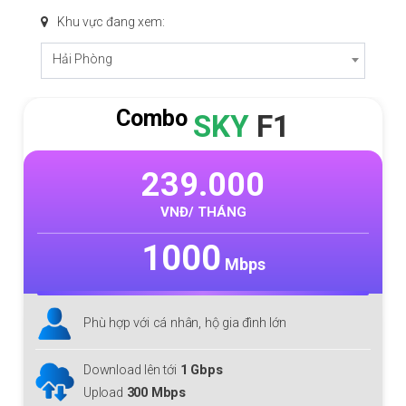
Khu vực đang xem:
Hải Phòng
Combo
SKY
F1
239.000
VNĐ/ THÁNG
1000
Mbps
Phù hợp với cá nhân, hộ gia đình lớn
Download lên tới
1 Gbps
Upload
300 Mbps