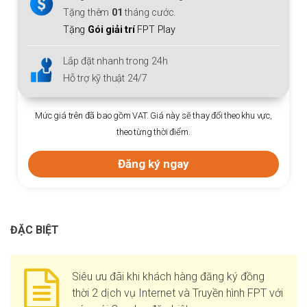
Tặng thêm
01
tháng cước.
Tặng
Gói giải trí
FPT Play
Lắp đặt nhanh trong 24h
Hỗ trợ kỹ thuật 24/7
Mức giá trên đã bao gồm VAT. Giá này sẽ thay đổi theo khu vực,
theo từng thời điểm.
Đăng ký ngay
ĐẶC BIỆT
Siêu ưu đãi khi khách hàng đăng ký đồng
thời 2 dịch vụ Internet và Truyền hình FPT với