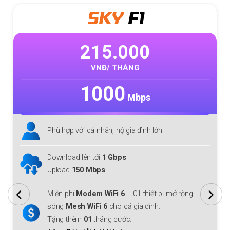
META
F1
315.000
VNĐ/ THÁNG
1000
Mbps
Phù hợp với cá nhân, hộ gia đình lớn
Download/Upload lên tới
1 Gbps
Miễn phí
Modem WiFi 6
+ 01 thiết bị mở rộng
sóng
Mesh WiFi 6
cho cả gia đình.
Tặng thêm
01
tháng cước.
Tặng
Gói giải trí
FPT Play