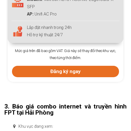
AP:
Unifi AC L
 AC Pro
IP:
Miễn phí IP t
hanh trong 24h
Lắp đặt nhanh
thuật 24/7
Hỗ trợ kỹ thuật
o gồm VAT. Giá này sẽ thay đổi theo khu vực,
Mức giá trên đã bao gồm 
theo từng thời điểm.
th
Đăng ký ngay
Đ
3. Báo giá combo internet và truyền hình
FPT tại Hải Phòng
Khu vực đang xem: