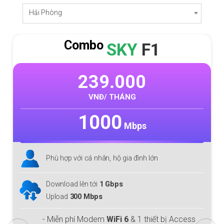
Hải Phòng
Combo
SKY
F1
239.000
VNĐ/ THÁNG
1000
Mbps
Phù hợp với cá nhân, hộ gia đình lớn
Download lên tới
1 Gbps
Upload
300 Mbps
- Miễn phí Modem
WiFi 6
& 1 thiết bị Access