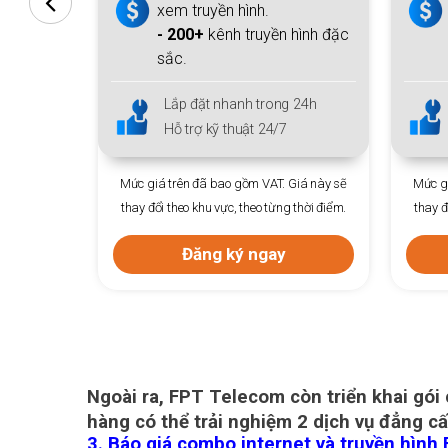
xem truyền hình.
ng nước &
- 200+
kênh truyền hình đặc
sắc.
 24h
Lắp đặt nhanh trong 24h
Hỗ trợ kỹ thuật 24/7
Giá này sẽ
Mức giá trên đã bao gồm VAT. Giá này sẽ
Mức gi
 thời điểm.
thay đổi theo khu vực, theo từng thời điểm.
thay đ
Đăng ký ngay
Ngoài ra, FPT Telecom còn triển khai gói
hàng có thể trải nghiệm 2 dịch vụ đẳng cấ
3. Báo giá combo internet và truyền hình