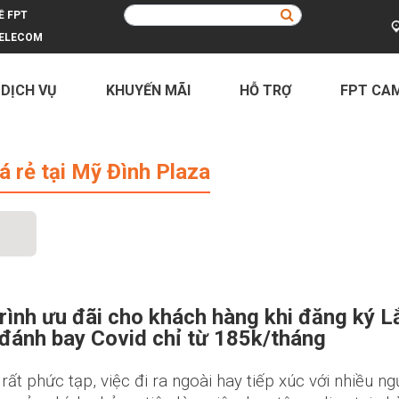
Ề FPT
ELECOM
 DỊCH VỤ
KHUYẾN MÃI
HỖ TRỢ
FPT CA
 Mỹ Đình Plaza
 rẻ tại Mỹ Đình Plaza
rình ưu đãi cho khách hàng khi đăng ký L
 đánh bay Covid chỉ từ 185k/tháng
rất phức tạp, việc đi ra ngoài hay tiếp xúc với nhiều ng