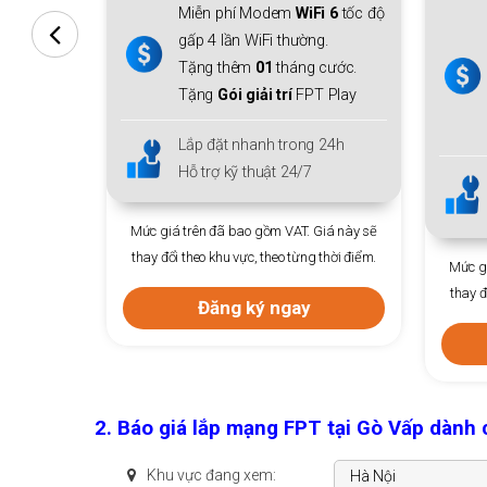
Miễn phí Modem
WiFi 6
tốc độ
Miễn phí
Modem WiFi 6
gấp 4 lần WiFi thường.
thiết bị mở rộng sóng
Me
Tặng thêm
01
tháng cước.
WiFi 6
cho cả gia đình.
Tặng
Gói giải trí
FPT Play
Tặng thêm
01
tháng cước
Tặng
Gói giải trí
FPT Pla
Lắp đặt nhanh trong 24h
Hỗ trợ kỹ thuật 24/7
Lắp đặt nhanh trong 24h
Hỗ trợ kỹ thuật 24/7
trên đã bao gồm VAT. Giá này sẽ
theo khu vực, theo từng thời điểm.
Mức giá trên đã bao gồm VAT. Giá n
thay đổi theo khu vực, theo từng thời 
Đăng ký ngay
Đăng ký ngay
2. Báo giá lắp mạng FPT tại Gò Vấp dàn
Khu vực đang xem: