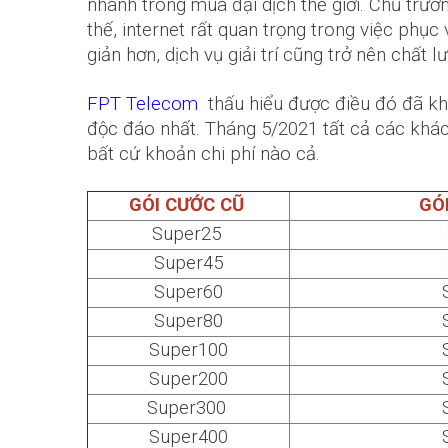
nhanh trong mùa đại dịch thế giới. Chủ trươn
thế, internet rất quan trọng trong việc phụ
giản hơn, dịch vụ giải trí cũng trở nên chất l
FPT Telecom
thấu hiểu được điều đó đã kh
độc đáo nhất. Tháng 5/2021 tất cả các khá
bất cứ khoản chi phí nào cả.
GÓI CƯỚC CŨ
GÓ
Super25
Super45
Super60
Super80
Super100
Super200
Super300
Super400