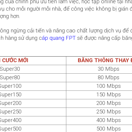
g của chính phủ ưu tiên làm việc, học tập online tại nhà
c vụ cho mỗi người mỗi nhà, để công việc không bị gián
ượng hơn.
ông ngừng cải tiến và nâng cao chất lượng dịch vụ để
ch hàng sử dụng c
áp quang FPT
sẽ được nâng cấp băng
I CƯỚC MỚI
BĂNG THÔNG THAY 
Super30
30 Mbps
Super80
80 Mbps
Super100
100 Mbps
Super150
150 Mbps
Super200
200 Mbps
Super250
250 Mbps
Super400
400 Mbps
Super500
500 Mbps