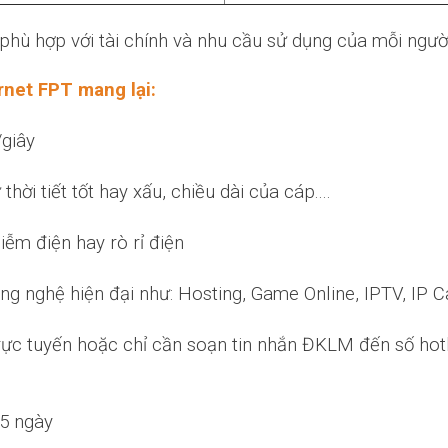
hù hợp với tài chính và nhu cầu sử dụng của mỗi người,
rnet FPT
mang lại:
giây
hời tiết tốt hay xấu, chiều dài của cáp....
iễm điện hay rò rỉ điện
 nghệ hiện đại như: Hosting, Game Online, IPTV, IP Cam
trực tuyến hoặc chỉ cần soạn tin nhắn ĐKLM đến số hotl
-5 ngày