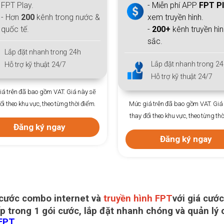
FPT Play.
- Miễn phí APP
FPT P
- Hơn
200
kênh trong nước &
xem truyền hình.
quốc tế.
-
200+
kênh truyền hì
sắc.
Lắp đặt nhanh trong 24h
Lắp đặt nhanh trong 24
Hỗ trợ kỹ thuật 24/7
Hỗ trợ kỹ thuật 24/7
á trên đã bao gồm VAT. Giá này sẽ
ổi theo khu vực, theo từng thời điểm.
Mức giá trên đã bao gồm VAT. Giá
thay đổi theo khu vực, theo từng thờ
Đăng ký ngay
Đăng ký ngay
 cước combo internet và
truyền hình FPT
với giá cước
p trong 1 gói cước, lắp đặt nhanh chóng và quản lý
 FPT