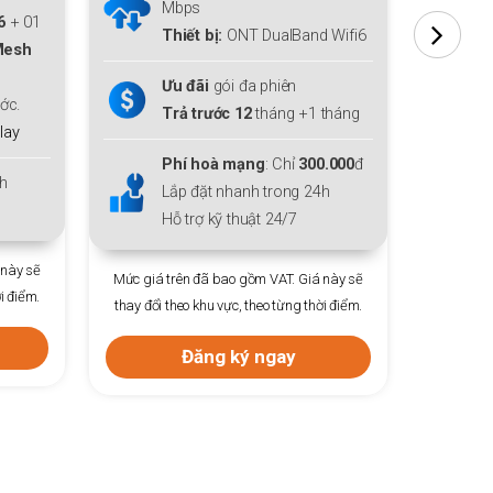
ps
Miễn phí
Modem WiFi 6
+ 0
ết bị:
ONT DualBand Wifi6
thiết bị mở rộng sóng
Mesh
WiFi 6
cho cả gia đình.
 đãi
gói đa phiên
Tặng thêm
01
tháng cước.
 trước 12
tháng +1 tháng
Tặng
Gói giải trí
FPT Play
í hoà mạng
: Chỉ
300.000
đ
Lắp đặt nhanh trong 24h
 đặt nhanh trong 24h
Hỗ trợ kỹ thuật 24/7
trợ kỹ thuật 24/7
Mức giá trên đã bao gồm VAT. Giá này 
n đã bao gồm VAT. Giá này sẽ
thay đổi theo khu vực, theo từng thời điể
o khu vực, theo từng thời điểm.
Đăng ký ngay
Đăng ký ngay