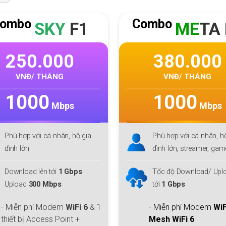
ombo
Combo
SKY
F1
ME
TA 
250.000
380.000
VNĐ/ THÁNG
VNĐ/ THÁNG
1000
1000
Mbps
Mbps
Phù hợp với cá nhân, hộ gia
Phù hợp với cá nhân, h
đình lớn
đình lớn, streamer, ga
Download lên tới
1 Gbps
Tốc độ Download/ Uplo
Upload
300 Mbps
tới
1 Gbps
- Miễn phí Modem
WiFi 6
& 1
- Miễn phí Modem
WiF
thiết bị Access Point +
Mesh WiFi 6