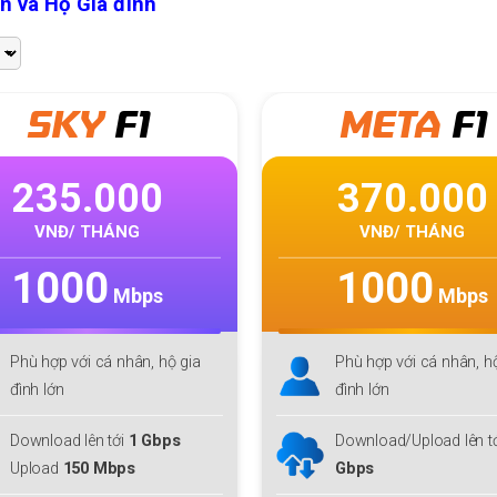
n và Hộ Gia đình
META
F1
370.000
3
VNĐ/ THÁNG
1000
Mbps
ia
Phù hợp với cá nhân, hộ gia
Ph
đình lớn
Cô
IP
Download/Upload lên tới
1
Gbps
Do