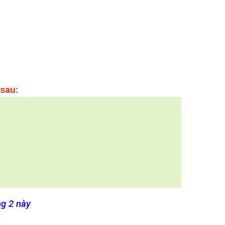
 sau:
ng 2 này