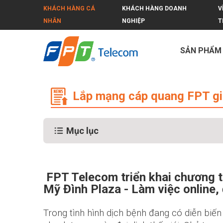
KHÁCH HÀNG CÁ
KHÁCH HÀNG DOANH
V
NHÂN
NGHIỆP
T
SẢN PHẨM
Lắp mạng cáp quang FPT giá rẻ tại
Lắp mạng cáp quang FPT giá
Mục lục
FPT Telecom triển khai chương t
Mỹ Đình Plaza - Làm việc online,
Trong tình hình dịch bệnh đang có diễn biến 