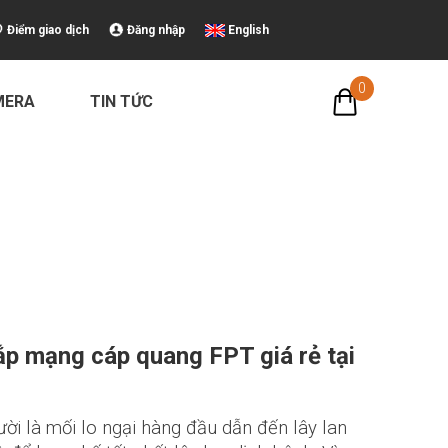
Điểm giao dịch
Đăng nhập
English
0
MERA
TIN TỨC
ắp mạng cáp quang FPT giá rẻ tại
ười là mối lo ngại hàng đầu dẫn đến lây lan