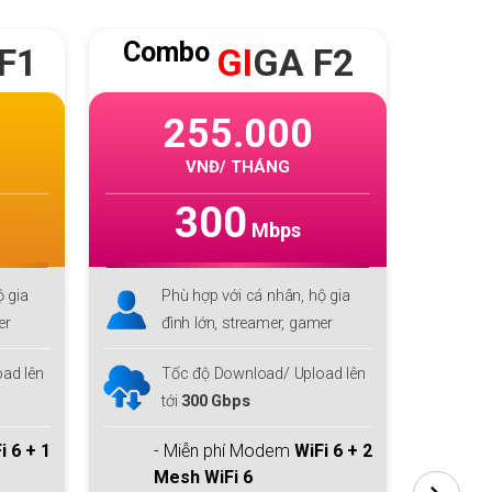
Combo
Co
F1
GI
GA F2
255.000
VNĐ/ THÁNG
300
Mbps
ộ gia
Phù hợp với cá nhân, hộ gia
P
mer
đình lớn, streamer, gamer
đ
ad lên
Tốc độ Download/ Upload lên
T
tới
300 Gbps
t
i 6 + 1
- Miễn phí Modem
WiFi 6 + 2
-
Mesh WiFi 6
M