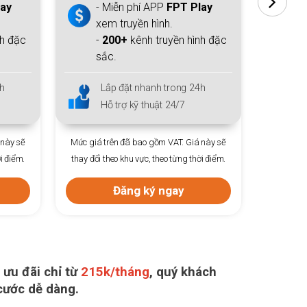
lay
- Miễn phí APP
FPT Play
- 
xem truyền hình.
xe
nh đặc
-
200+
kênh truyền hình đặc
-
sắc.
sắ
h
Lắp đặt nhanh trong 24h
L
Hỗ trợ kỹ thuật 24/7
H
 này sẽ
Mức giá trên đã bao gồm VAT. Giá này sẽ
Mức giá 
i điểm.
thay đổi theo khu vực, theo từng thời điểm.
thay đổi 
Đăng ký ngay
 ưu đãi chỉ từ
215k/tháng
, quý khách
 cước dễ dàng.