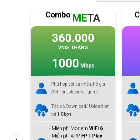
Combo
C
Y
ME
TA
0
360.000
VNĐ/ THÁNG
1000
s
Mbps
 hộ gia
Phù hợp với cá nhân, hộ gia
đình lớn, streamer, gamer
Gbps
Tốc độ Download/ Upload lên
tới
1 Gbps
iFi 6
.
- Miễn phí Modem
WiFi 6
 Play
- Miễn phí APP
FPT Play