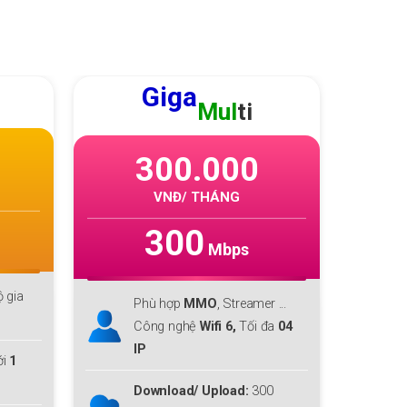
Giga
GIGA
F1
Mul
ti
220.000
00.000
VNĐ/ THÁNG
VNĐ/ THÁNG
300
300
Mbps
Mbps
Phù hợp với cá nhân, hộ gia
ù hợp
MMO
, Streamer ...
đình lớn
ng nghệ
Wifi 6,
Tối đa
04
Download lên tới
300 Mbps
Upload
300 Mbps
wnload/ Upload:
300