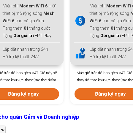
Mb
+ 01
Miễn phí
Modem WiFi 6
+ 01
Thi
sh
thiết bị mở rộng sóng
Mesh
WiFi 6
cho cả gia đình.
Ưu
.
Tặng thêm
01
tháng cước.
Trả
y
Tặng
Gói giải trí
FPT Play
Ph
Lắp đặt nhanh trong 24h
Lắp
Hỗ trợ kỹ thuật 24/7
Hỗ 
ày sẽ
Mức giá trên đã bao gồm VAT. Giá này sẽ
Mức giá trê
điểm.
thay đổi theo khu vực, theo từng thời điểm.
thay đổi the
Đăng ký ngay
h cho quán Gảm và Doanh nghiệp