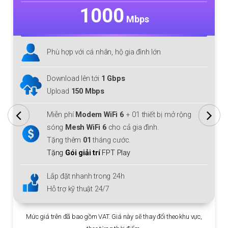
1000
Mbps
Phù hợp với cá nhân, hộ gia đình lớn
Download lên tới
1 Gbps
Upload
150 Mbps
Miễn phí
Modem WiFi 6
+ 01 thiết bị mở rộng
sóng
Mesh WiFi 6
cho cả gia đình.
Tặng thêm
01
tháng cước.
Tặng
Gói giải trí
FPT Play
Lắp đặt nhanh trong 24h
Hỗ trợ kỹ thuật 24/7
Mức giá trên đã bao gồm VAT. Giá này sẽ thay đổi theo khu vực,