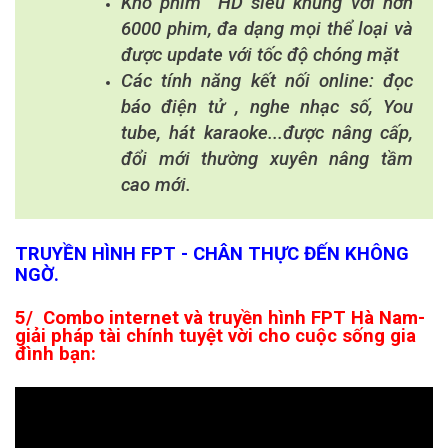
Kho phim HD siêu khủng với hơn
6000 phim, đa dạng mọi thể loại và
được update với tốc độ chóng mặt
Các tính năng kết nối online: đọc
báo điện tử , nghe nhạc số, You
tube, hát karaoke...được nâng cấp,
đổi mới thường xuyên nâng tầm
cao mới.
TRUYỀN HÌNH FPT
- CHÂN THỰC ĐẾN KHÔNG
NGỜ.
5/ Combo internet và truyền hình FPT Hà Nam-
giải pháp tài chính tuyệt vời cho cuộc sống gia
đình bạn: