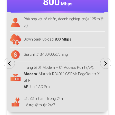
800
Mbps
Phù hợp với cá nhân, doanh nghiệp lớn(< 125 thiết
bị)
Download/ Upload
800 Mbps
Giá chỉ từ 3.400.000đ/tháng
Trang bị 01 Modem + 01 Access Point (AP):
Modem
: Mikrotik RB4011iGSRM/ EdgeRouter X
SFP
AP:
Unifi AC Pro
Lắp đặt nhanh trong 24h
Hỗ trợ kỹ thuật 24/7