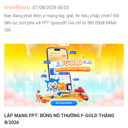
KHUYẾN MẠI
,07/08/2026 00:03
Bạn đang phát điên vì mạng lag, giật, tín hiệu chập chờn? Đã
đến lúc bứt phá với FPT SpeedX! Giá chỉ từ 385.000đ BẢNG
GIÁ...
LẮP MẠNG FPT: BÙNG NỔ THƯỞNG F-GOLD THÁNG
8/2026