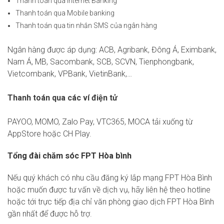
Thanh toán qua Internet Banking
Thanh toán qua Mobile banking
Thanh toán qua tin nhắn SMS của ngân hàng
Ngân hàng được áp dụng: ACB, Agribank, Đông Á, Eximbank,
Nam Á, MB, Sacombank, SCB, SCVN, Tienphongbank,
Vietcombank, VPBank, VietinBank,…
Thanh toán qua các ví điện tử
PAYOO, MOMO, Zalo Pay, VTC365, MOCA tải xuống từ
AppStore hoặc CH Play.
Tổng đài chăm sóc FPT Hòa bình
Nếu quý khách có nhu cầu đăng ký lắp mạng FPT Hòa Bình
hoặc muốn được tư vấn về dịch vụ, hãy liên hệ theo hotline
hoặc tới trực tiếp địa chỉ văn phòng giao dịch FPT Hòa Bình
gần nhất để được hỗ trợ.