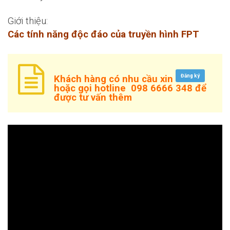
Giới thiệu:
Các tính năng độc đáo của truyền hình FPT
Đăng ký
Khách hàng có nhu cầu xin
hoặc gọi hotline
098 6666 348
để
được tư vấn thêm