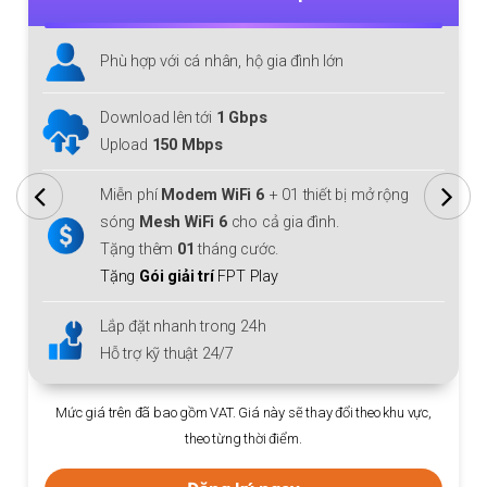
Phù hợp với cá nhân, hộ gia đình lớn
Download/Upload lên tới
1 Gbps
Miễn phí
Modem WiFi 6
+ 01 thiết bị mở rộng
sóng
Mesh WiFi 6
cho cả gia đình.
Tặng thêm
01
tháng cước.
Tặng
Gói giải trí
FPT Play
Lắp đặt nhanh trong 24h
Hỗ trợ kỹ thuật 24/7
Mức giá trên đã bao gồm VAT. Giá này sẽ thay đổi theo khu vực,
,
theo từng thời điểm.
Đăng ký ngay