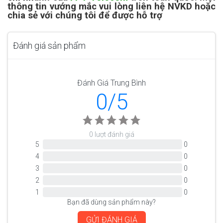
thông tin vướng mắc vui lòng liên hệ NVKD hoặc
chia sẻ với chúng tôi để được hỗ trợ
Đánh giá sản phẩm
Đánh Giá Trung Bình
0/5
0 lượt đánh giá
5
0
4
0
3
0
2
0
1
0
Bạn đã dùng sản phẩm này?
GỬI ĐÁNH GIÁ