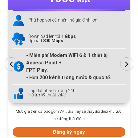
Mbps
Phù hợp với cá nhân, hộ gia đình lớn
Download lên tới
1 Gbps
Upload
300 Mbps
- Miễn phí Modem
WiFi 6
& 1 thiết bị
Access Point +
FPT Play.
- Hơn
200
kênh trong nước & quốc tế.
Lắp đặt nhanh trong 24h
Hỗ trợ kỹ thuật 24/7
Mức giá trên đã bao gồm VAT. Giá này sẽ thay đổi theo khu vực,
theo từng thời điểm.
Đăng ký ngay