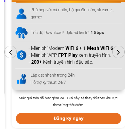
Phù hợp với cá nhân, hộ gia đình lớn, streamer,
gamer
Tốc độ Download/ Upload lên tới
1 Gbps
- Miễn phí Modem
WiFi 6 + 1 Mesh WiFi 6
- Miễn phí APP
FPT Play
xem truyền hình.
-
200+
kênh truyền hình đặc sắc.
Lắp đặt nhanh trong 24h
Hỗ trợ kỹ thuật 24/7
Mức giá trên đã bao gồm VAT. Giá này sẽ thay đổi theo khu vực,
theo từng thời điểm.
Đăng ký ngay