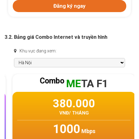
Đăng ký ngay
3.2. Bảng giá Combo Internet và truyền hình
Khu vực đang xem:
Combo
ME
TA F1
380.000
VNĐ/ THÁNG
1000
Mbps