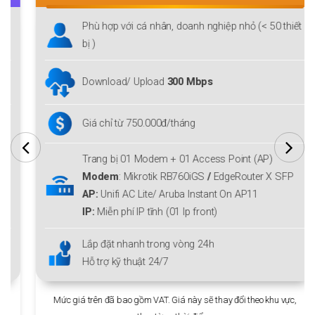
Phù hợp với cá nhân, doanh nghiệp nhỏ (< 50 thiết
bị )
Download/ Upload
300 Mbps
Giá chỉ từ 750.000đ/tháng
Trang bị 01 Modem + 01 Access Point (AP)
Modem
:
Mikrotik RB760iGS
/
EdgeRouter X SFP
AP:
Unifi AC Lite/ Aruba Instant On AP11
IP:
Miễn phí IP tĩnh (01 Ip front)
Lắp đặt nhanh trong vòng 24h
Hỗ trợ kỹ thuật 24/7
Mức giá trên đã bao gồm VAT. Giá này sẽ thay đổi theo khu vực,