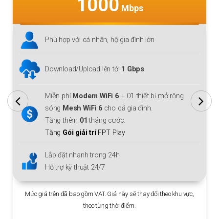
1000
Mbps
Phù hợp với cá nhân, hộ gia đình lớn
Download/Upload lên tới
1 Gbps
Miễn phí
Modem WiFi 6
+ 01 thiết bị mở rộng
sóng
Mesh WiFi 6
cho cả gia đình.
Tặng thêm
01
tháng cước.
Tặng
Gói giải trí
FPT Play
Lắp đặt nhanh trong 24h
Hỗ trợ kỹ thuật 24/7
Mức giá trên đã bao gồm VAT. Giá này sẽ thay đổi theo khu vực,
theo từng thời điểm.