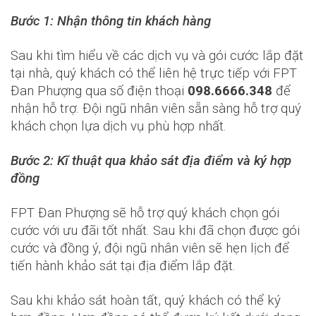
PHÍ
Bước 1: Nhận thông tin khách hàng
⚡ Đăng Ký Online: Giảm ngay
100.000
VNĐ!
🎁 Tặng ngay 01 tháng cước, miễn phí Modem Wifi 6/7 &
Sau khi tìm hiểu về các dịch vụ và gói cước lắp đặt
Mesh chính hãng 2026!
tại nhà, quý khách có thể liên hệ trực tiếp với FPT
Đan Phượng qua số điện thoại
098.6666.348
để
nhận hỗ trợ. Đội ngũ nhân viên sẵn sàng hỗ trợ quý
khách chọn lựa dịch vụ phù hợp nhất.
Bước 2: Kĩ thuật qua khảo sát địa điểm và ký hợp
đồng
FPT Đan Phượng sẽ hỗ trợ quý khách chọn gói
cước với ưu đãi tốt nhất. Sau khi đã chọn được gói
cước và đồng ý, đội ngũ nhân viên sẽ hẹn lịch để
Đăng ký ngay
tiến hành khảo sát tại địa điểm lắp đặt.
⏰ Đăng ký Internet hoặc Combo thể thao Ngày vàng –
Sau khi khảo sát hoàn tất, quý khách có thể ký
Tặng Camera & 12 tháng Cloud miễn phí!