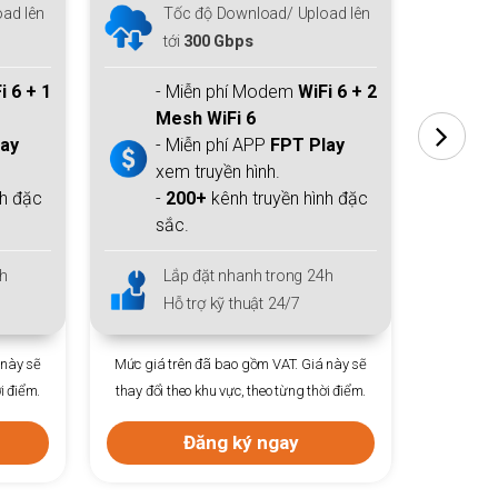
ad lên
Tốc độ Download/ Upload lên
T
tới
300 Gbps
t
i 6 + 1
- Miễn phí Modem
WiFi 6 + 2
-
Mesh WiFi 6
M
lay
- Miễn phí APP
FPT Play
- 
xem truyền hình.
xe
nh đặc
-
200+
kênh truyền hình đặc
-
sắc.
sắ
h
Lắp đặt nhanh trong 24h
L
Hỗ trợ kỹ thuật 24/7
H
 này sẽ
Mức giá trên đã bao gồm VAT. Giá này sẽ
Mức giá 
i điểm.
thay đổi theo khu vực, theo từng thời điểm.
thay đổi 
Đăng ký ngay