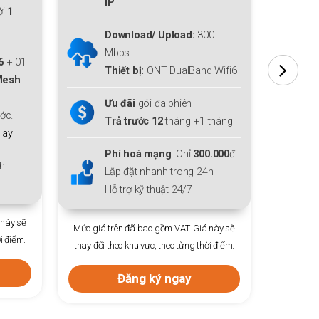
IP
Downloa
Upload
Download/ Upload:
300
Mbps
Miễn ph
Thiết bị:
ONT DualBand Wifi6
thiết bị
WiFi 6
c
Ưu đãi
gói đa phiên
Tặng t
Trả trước 12
tháng +1 tháng
Tặng
Gó
Phí hoà mạng
: Chỉ
300.000
đ
Lắp đặt
Lắp đặt nhanh trong 24h
Hỗ trợ k
Hỗ trợ kỹ thuật 24/7
Mức giá trên đã 
Mức giá trên đã bao gồm VAT. Giá này sẽ
thay đổi theo khu 
thay đổi theo khu vực, theo từng thời điểm.
Đăng
Đăng ký ngay