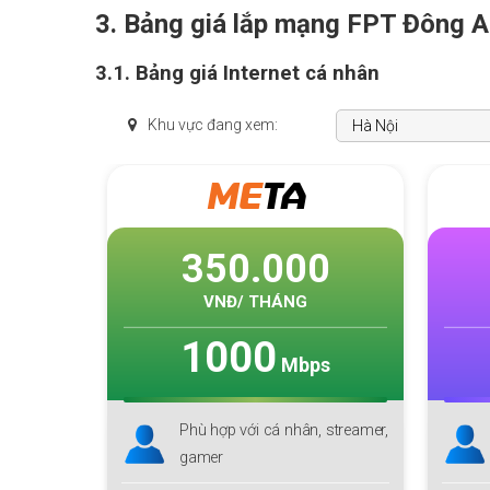
3. Bảng giá lắp mạng FPT Đông 
3.1. Bảng giá Internet cá nhân
Khu vực đang xem:
ME
TA
350.000
2
VNĐ/ THÁNG
V
1000
1
Mbps
Phù hợp với cá nhân, streamer,
Phù h
gamer
đình 