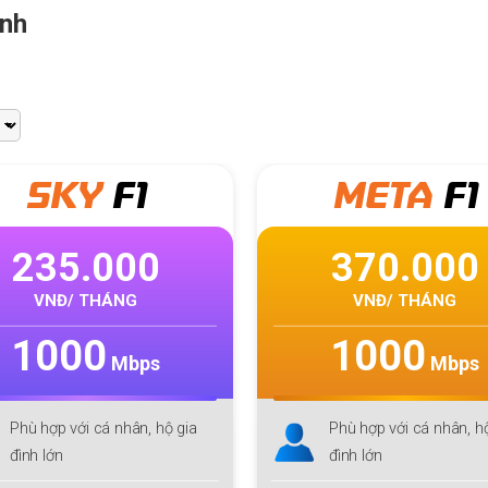
Anh
SKY
F1
META
F1
35.000
370.000
NĐ/ THÁNG
VNĐ/ THÁNG
000
1000
Mbps
Mbps
ợp với cá nhân, hộ gia
Phù hợp với cá nhân, hộ gia
lớn
đình lớn