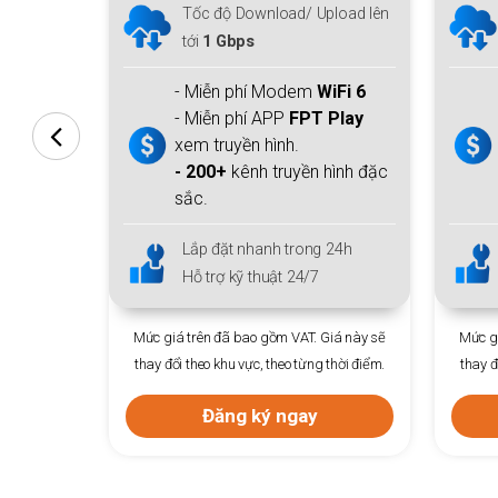
Gbps
Tốc độ Download/ Upload lên
tới
1 Gbps
iFi 6
.
- Miễn phí Modem
WiFi 6
 Play
- Miễn phí APP
FPT Play
xem truyền hình.
ng nước &
- 200+
kênh truyền hình đặc
sắc.
 24h
Lắp đặt nhanh trong 24h
Hỗ trợ kỹ thuật 24/7
Giá này sẽ
Mức giá trên đã bao gồm VAT. Giá này sẽ
Mức gi
 thời điểm.
thay đổi theo khu vực, theo từng thời điểm.
thay đ
Đăng ký ngay