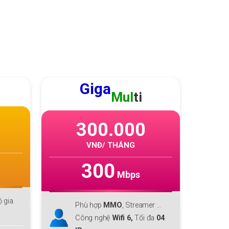
Giga
GI
Mul
ti
22
300.000
VNĐ
VNĐ/ THÁNG
3
300
Mbps
Phù hợp 
Phù hợp
MMO
, Streamer ...
đình lớn
Công nghệ
Wifi 6,
Tối đa
04