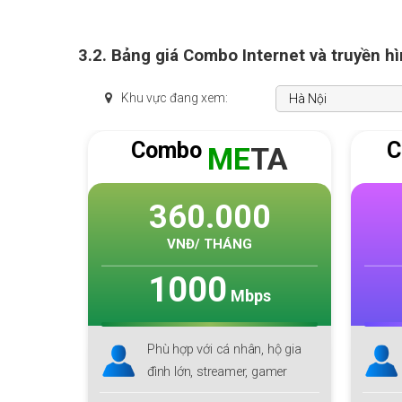
3.2. Bảng giá Combo Internet và truyền h
Khu vực đang xem:
Combo
C
Y
ME
TA
0
360.000
VNĐ/ THÁNG
1000
s
Mbps
 hộ gia
Phù hợp với cá nhân, hộ gia
đình lớn, streamer, gamer