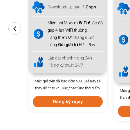
Downl
Download/Upload:
1 Gbps
Uplo
Miễn phí Modem
WiFi 6
tốc độ
 độ
Miễn 
gấp 4 lần WiFi thường.
thiết
Tặng thêm
01
tháng cước.
WiFi 
Tặng
Gói giải trí
FPT Play
Tặng
Tặn
Lắp đặt nhanh trong 24h
Hỗ trợ kỹ thuật 24/7
Lắp đ
Hỗ tr
Mức giá trên đã bao gồm VAT. Giá này sẽ
sẽ
thay đổi theo khu vực, theo từng thời điểm.
m.
Mức giá trên 
thay đổi theo k
Đăng ký ngay
Đă