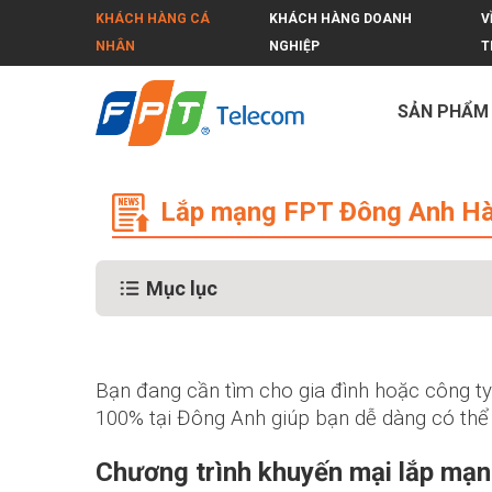
KHÁCH HÀNG CÁ
KHÁCH HÀNG DOANH
V
NHÂN
NGHIỆP
T
SẢN PHẨM
Lắp mạng FPT Đông Anh Hà Nội siêu
Lắp mạng FPT Đông Anh Hà N
Mục lục
Bạn đang cần tìm cho gia đình hoặc công t
100% tại Đông Anh giúp bạn dễ dàng có th
Chương trình khuyến mại lắp mạ