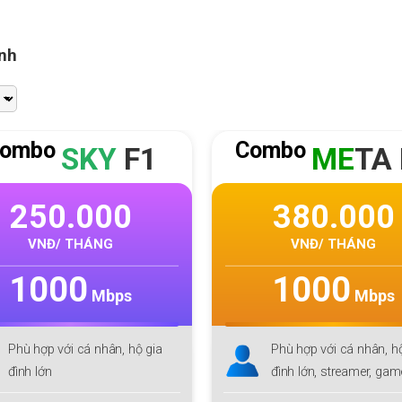
ình
ombo
Combo
SKY
F1
ME
TA 
250.000
380.000
VNĐ/ THÁNG
VNĐ/ THÁNG
1000
1000
Mbps
Mbps
Phù hợp với cá nhân, hộ gia
Phù hợp với cá nhân, h
đình lớn
đình lớn, streamer, ga