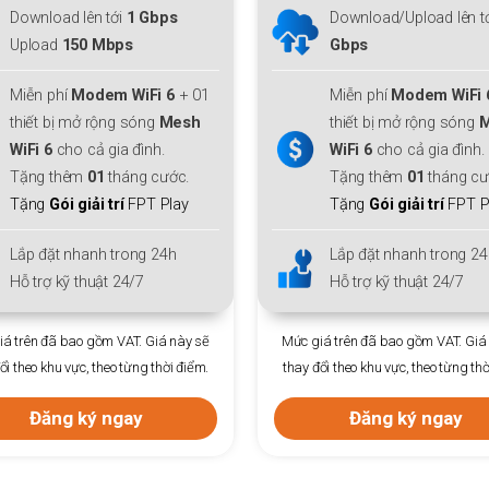
oad lên tới
1 Gbps
Download/Upload lên tới
1
ad
150 Mbps
Gbps
phí
Modem WiFi 6
+ 01
Miễn phí
Modem WiFi 6
+ 01
 bị mở rộng sóng
Mesh
thiết bị mở rộng sóng
Mesh
6
cho cả gia đình.
WiFi 6
cho cả gia đình.
 thêm
01
tháng cước.
Tặng thêm
01
tháng cước.
g
Gói giải trí
FPT Play
Tặng
Gói giải trí
FPT Play
ặt nhanh trong 24h
Lắp đặt nhanh trong 24h
ợ kỹ thuật 24/7
Hỗ trợ kỹ thuật 24/7
đã bao gồm VAT. Giá này sẽ
Mức giá trên đã bao gồm VAT. Giá này sẽ
hu vực, theo từng thời điểm.
thay đổi theo khu vực, theo từng thời điểm.
ng ký ngay
Đăng ký ngay