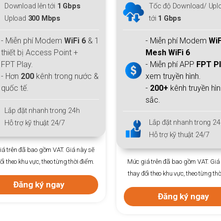
Download lên tới
1 Gbps
Tốc độ Download/ Uplo
Upload
300 Mbps
tới
1 Gbps
- Miễn phí Modem
WiFi 6
& 1
- Miễn phí Modem
WiF
thiết bị Access Point +
Mesh WiFi 6
FPT Play.
- Miễn phí APP
FPT P
- Hơn
200
kênh trong nước &
xem truyền hình.
quốc tế.
-
200+
kênh truyền hì
sắc.
Lắp đặt nhanh trong 24h
Lắp đặt nhanh trong 24
Hỗ trợ kỹ thuật 24/7
Hỗ trợ kỹ thuật 24/7
á trên đã bao gồm VAT. Giá này sẽ
ổi theo khu vực, theo từng thời điểm.
Mức giá trên đã bao gồm VAT. Giá
thay đổi theo khu vực, theo từng thờ
Đăng ký ngay
Đăng ký ngay