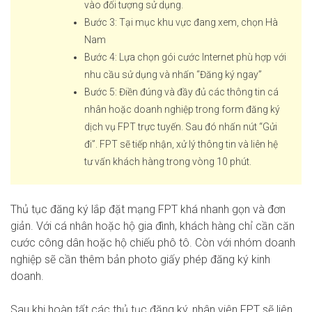
vào đối tượng sử dụng.
Bước 3: Tại mục khu vực đang xem, chọn Hà
Nam
Bước 4: Lựa chọn gói cước Internet phù hợp với
nhu cầu sử dụng và nhấn “Đăng ký ngay”
Bước 5: Điền đúng và đầy đủ các thông tin cá
nhân hoặc doanh nghiệp trong form đăng ký
dịch vụ FPT trực tuyến. Sau đó nhấn nút “Gửi
đi”. FPT sẽ tiếp nhận, xử lý thông tin và liên hệ
tư vấn khách hàng trong vòng 10 phút.
Thủ tục đăng ký lắp đặt mạng FPT khá nhanh gọn và đơn
giản. Với cá nhân hoặc hộ gia đình, khách hàng chỉ cần căn
cước công dân hoặc hộ chiếu phô tô. Còn với nhóm doanh
nghiệp sẽ cần thêm bản photo giấy phép đăng ký kinh
doanh.
Sau khi hoàn tất các thủ tục đăng ký, nhân viên FPT sẽ liên