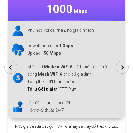
1000
Mbps
Phù hợp với cá nhân, hộ gia đình lớn
Download/Upload lên tới
1 Gbps
Miễn phí
Modem WiFi 6
+ 01 thiết bị mở rộng
sóng
Mesh WiFi 6
cho cả gia đình.
Tặng thêm
01
tháng cước.
Tặng
Gói giải trí
FPT Play
Lắp đặt nhanh trong 24h
Hỗ trợ kỹ thuật 24/7
Mức giá trên đã bao gồm VAT. Giá này sẽ thay đổi theo khu vực,
theo từng thời điểm.