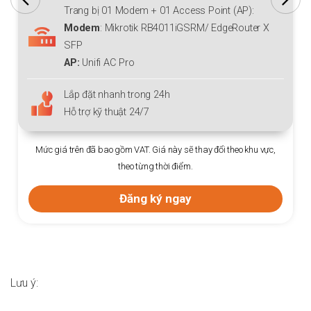
Trang bị 01 Modem + 01 Access Point (AP)
Modem
:
Mikrotik RB760iGS
/
EdgeRouter X SFP
AP:
Unifi AC Lite/ Aruba Instant On AP11
IP:
Miễn phí IP tĩnh (01 Ip front)
Lắp đặt nhanh trong vòng 24h
Hỗ trợ kỹ thuật 24/7
Mức giá trên đã bao gồm VAT. Giá này sẽ thay đổi theo khu vực,
theo từng thời điểm.
Đăng ký ngay
Lưu ý: