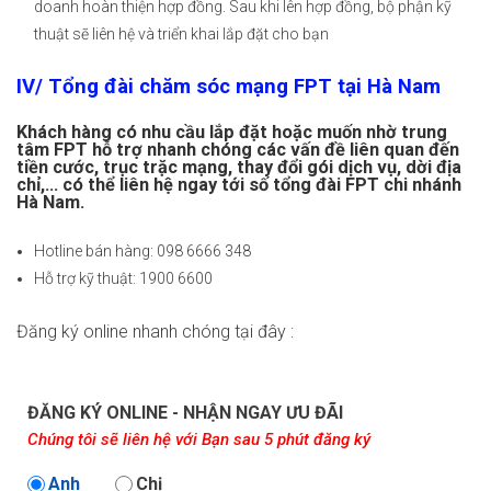
doanh hoàn thiện hợp đồng. Sau khi lên hợp đồng, bộ phận kỹ
thuật sẽ liên hệ và triển khai lắp đặt cho bạn
IV/ Tổng đài chăm sóc mạng FPT tại Hà Nam
Khách hàng có nhu cầu lắp đặt hoặc muốn nhờ trung
tâm FPT hỗ trợ nhanh chóng các vấn đề liên quan đến
tiền cước, trục trặc mạng, thay đổi gói dịch vụ, dời địa
chỉ,... có thể liên hệ ngay tới số tổng đài FPT chi nhánh
Hà Nam.
Hotline bán hàng: 098 6666 348
Hỗ trợ kỹ thuật: 1900 6600
Đăng ký online nhanh chóng tại đây :
ĐĂNG KÝ ONLINE - NHẬN NGAY ƯU ĐÃI
Chúng tôi sẽ liên hệ với Bạn sau 5 phút đăng ký
Anh
Chị