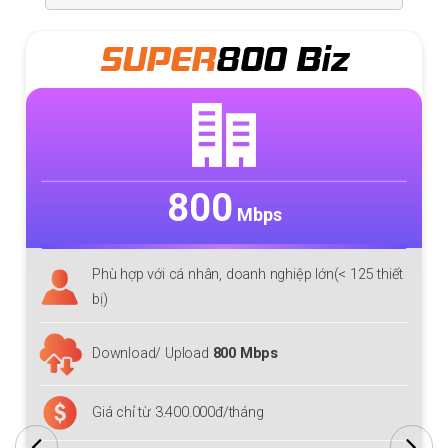
SUPER
300 PLUS
300
Mbps
Phù hợp với cá nhân, doanh nghiệp nhỏ (< 50 thiết
bị )
Download/ Upload
300 Mbps
Giá chỉ từ 750.000đ/tháng