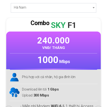
Hà Nam
Combo
SKY
F1
240.000
VNĐ/ THÁNG
1000
Mbps
Phù hợp với cá nhân, hộ gia đình lớn
Download lên tới
1 Gbps
Upload
300 Mbps
- Miễn phí Modem
WiFi 6
& 1 thiết bị Access