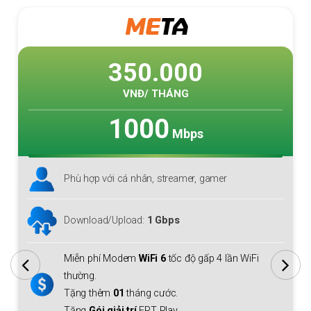
SKY
F1
235.000
VNĐ/ THÁNG
1000
Mbps
Phù hợp với cá nhân, hộ gia đình lớn
Download lên tới
1 Gbps
Upload
150 Mbps
Miễn phí
Modem WiFi 6
+ 01 thiết bị mở rộng
sóng
Mesh WiFi 6
cho cả gia đình.
Tặng thêm
01
tháng cước.