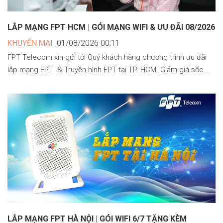
LẮP MẠNG FPT HCM | GÓI MẠNG WIFI & ƯU ĐÃI 08/2026
KHUYẾN MẠI
,01/08/2026 00:11
FPT Telecom xin gửi tới Quý khách hàng chương trình ưu đãi
lắp mạng FPT & Truyền hình FPT tại TP. HCM. Giảm giá sốc...
LẮP MẠNG FPT HÀ NỘI | GÓI WIFI 6/7 TẶNG KÈM