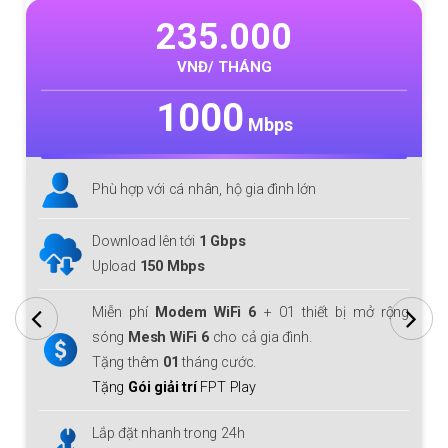
235.000
VNĐ/ THÁNG
1000
Mbps
Phù hợp với cá nhân, hộ gia đình lớn
Download lên tới
1 Gbps
Upload
150 Mbps
Miễn phí
Modem WiFi 6
+ 01 thiết bị mở rộng
sóng
Mesh WiFi 6
cho cả gia đình.
Tặng thêm
01
tháng cước.
Tặng
Gói giải trí
FPT Play
Lắp đặt nhanh trong 24h