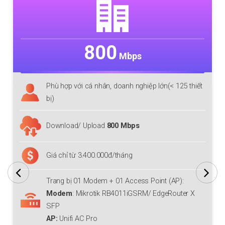
800
Mbps
Phù hợp với cá nhân, doanh nghiệp lớn(< 125 thiết
bị)
Download/ Upload
800 Mbps
Giá chỉ từ 3.400.000đ/tháng
Trang bị 01 Modem + 01 Access Point (AP):
Modem
: Mikrotik RB4011iGSRM/ EdgeRouter X
SFP
AP:
Unifi AC Pro