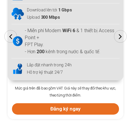
Download lên tới
1 Gbps
Upload
300 Mbps
- Miễn phí Modem
WiFi 6
& 1 thiết bị Access
Point +
FPT Play.
- Hơn
200
kênh trong nước & quốc tế.
Lắp đặt nhanh trong 24h
Hỗ trợ kỹ thuật 24/7
Mức giá trên đã bao gồm VAT. Giá này sẽ thay đổi theo khu vực,
theo từng thời điểm.
Đăng ký ngay