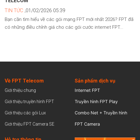
TELECOM
TIN TỨC
,01/02/2026 05:39
Bạn cần tìm hiểu về các gói mạng FPT mới nhất 2026? FPT đã
có những điều chỉnh giá cho các gói cước internet FPT...
Về FPT Telecom
Sản
phẩm dịch vụ
Internet FPT
Giới thiệu chung
Truyền hình FPT Play
Giới thiệu truyền hình FPT
Combo Net + Truyền hình
Giới thiệu các gói Lux
FPT Camera
Giới thiệu FPT Camera SE
Hỗ trợ thông tin