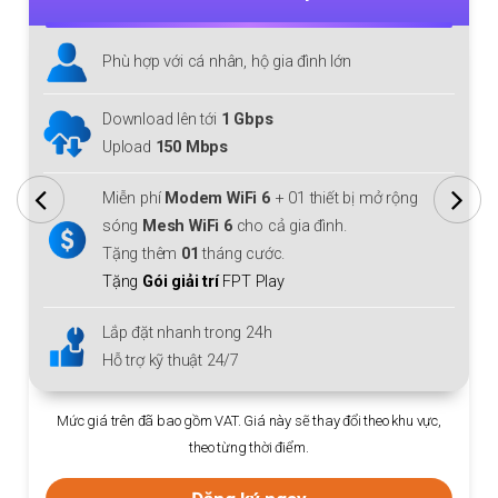
Phù hợp với cá nhân, hộ gia đình lớn
Download lên tới
1 Gbps
Upload
150 Mbps
Miễn phí
Modem WiFi 6
+ 01 thiết bị mở rộng
sóng
Mesh WiFi 6
cho cả gia đình.
Tặng thêm
01
tháng cước.
Tặng
Gói giải trí
FPT Play
Lắp đặt nhanh trong 24h
Hỗ trợ kỹ thuật 24/7
Mức giá trên đã bao gồm VAT. Giá này sẽ thay đổi theo khu vực,
theo từng thời điểm.