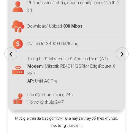
Phù hợp với cá nhân, doanh nghiệp lớn(< 125 thiết
bị)
Download/ Upload
800 Mbps
Giá chỉ từ 3.400.000đ/tháng
Trang bị 01 Modem + 01 Access Point (AP):
Modem
: Mikrotik RB4011iGSRM/ EdgeRouter X
SFP
AP:
Unifi AC Pro
Lắp đặt nhanh trong 24h
Hỗ trợ kỹ thuật 24/7
Mức giá trên đã bao gồm VAT. Giá này sẽ thay đổi theo khu vực,
theo từng thời điểm.