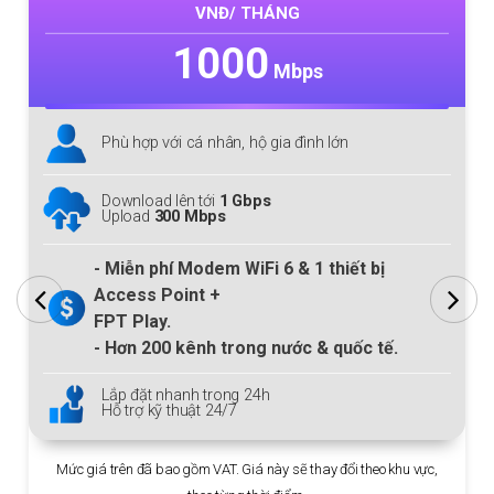
VNĐ/ THÁNG
1000
Mbps
Phù hợp với cá nhân, hộ gia đình lớn
Download lên tới
1 Gbps
Upload
300 Mbps
- Miễn phí Modem
WiFi 6
& 1 thiết bị
Access Point +
FPT Play.
- Hơn
200
kênh trong nước & quốc tế.
Lắp đặt nhanh trong 24h
Hỗ trợ kỹ thuật 24/7
Mức giá trên đã bao gồm VAT. Giá này sẽ thay đổi theo khu vực,