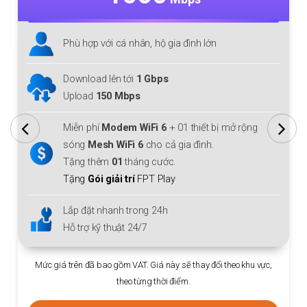
nhân, hộ gia đình lớn
Phù hợp với cá nhân
ới
1 Gbps
Download/Upload lê
bps
Miễn phí
Modem Wi
m WiFi 6
+ 01 thiết bị mở rộng
sóng
Mesh WiFi 6
Fi 6
cho cả gia đình.
Tặng thêm
01
thán
tháng cước.
Tặng
Gói giải trí
FP
rí
FPT Play
Lắp đặt nhanh tron
trong 24h
Hỗ trợ kỹ thuật 24/7
 24/7
Mức giá trên đã bao gồm VAT. 
VAT. Giá này sẽ thay đổi theo khu vực,
theo từn
eo từng thời điểm.