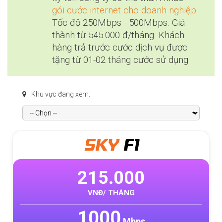
gói cước internet cho doanh nghiệp
.
Tốc độ 250Mbps - 500Mbps. Giá
thành từ 545.000 đ/tháng. Khách
hàng trả trước cước dịch vụ được
tặng từ 01-02 tháng cước sử dụng
Khu vực đang xem:
SKY
F1
ME
15.000
320
VNĐ/ THÁNG
VNĐ/
000
10
Mbps