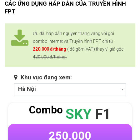
CÁC ỨNG DỤNG HẤP DẪN CỦA TRUYỀN HÌNH
FPT
Ưu đãi hấp dẫn nguyên tháng vàng với gói
combo internet và Truyền hình FPT chỉ từ
220.000 đ/tháng
( đã gồm VAT) thay vì giá gốc
420.000 đ/tháng .
Khu vực đang xem:
Hà Nội
Combo
SKY
F1
250.000