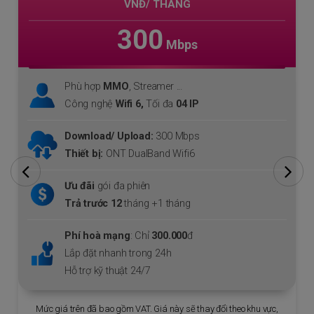
300
Mbps
Phù hợp với cá nhân, hộ gia đình lớn
Download lên tới
300 Mbps
Upload
300 Mbps
Miễn phí
Modem WiFi 6
+ 01 thiết bị mở rộng
sóng
Mesh WiFi 6
cho cả gia đình.
Tặng thêm
01
tháng cước.
Tặng
Gói giải trí
FPT Play
Lắp đặt nhanh trong 24h
Hỗ trợ kỹ thuật 24/7
Mức giá trên đã bao gồm VAT. Giá này sẽ thay đổi theo khu vực,