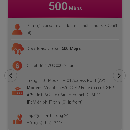
600
Mbps
0 thiết
Phù hợp với doanh nghiệp vừa (< 100 thiết bị)
Download/ Upload
600 Mbps
Giá chỉ từ 2.800.000đ/tháng
Trang bị 01 Modem + 01 Access Point (AP):
:
Modem
: Mikrotik RB4011iGSRM/ EdgeRouter X
X SFP
SFP
AP
: Unifi AC Pro
IP:
Miễn phí IP tĩnh (01 Ip front)
Lắp đặt nhanh trong 24h
Hỗ trợ kỹ thuật 24/7