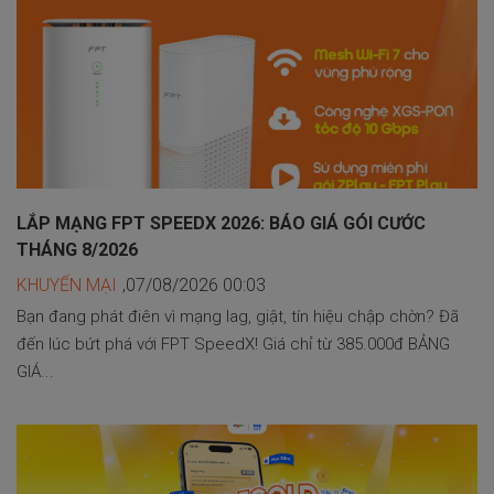
LẮP MẠNG FPT SPEEDX 2026: BÁO GIÁ GÓI CƯỚC
THÁNG 8/2026
KHUYẾN MẠI
,07/08/2026 00:03
Bạn đang phát điên vì mạng lag, giật, tín hiệu chập chờn? Đã
đến lúc bứt phá với FPT SpeedX! Giá chỉ từ 385.000đ BẢNG
GIÁ...