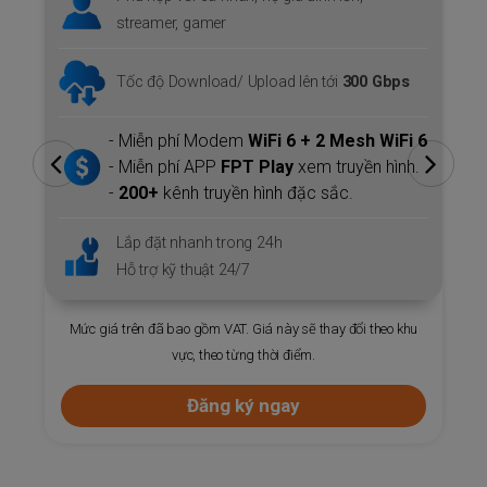
streamer, gamer
Tốc độ Download/ Upload lên tới
300 Gbps
6
- Miễn phí Modem
WiFi 6 + 2 Mesh WiFi 6
- Miễn phí APP
FPT Play
xem truyền hình.
-
200+
kênh truyền hình đặc sắc.
Lắp đặt nhanh trong 24h
Hỗ trợ kỹ thuật 24/7
Mức giá trên đã bao gồm VAT. Giá này sẽ thay đổi theo khu
vực, theo từng thời điểm.
Đăng ký ngay