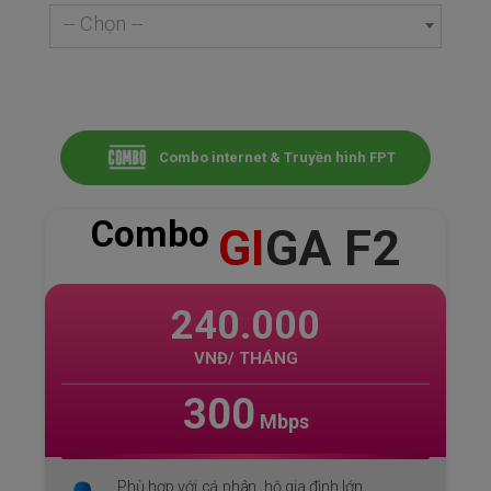
-- Chọn --
Combo internet & Truyền hình FPT
Combo
GI
GA F2
240.000
VNĐ/ THÁNG
300
Mbps
Phù hợp với cá nhân, hộ gia đình lớn,