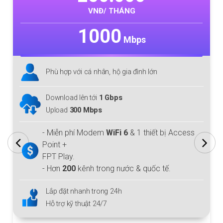
VNĐ/ THÁNG
1000
Mbps
Phù hợp với cá nhân, hộ gia đình lớn
Download lên tới
1 Gbps
Upload
300 Mbps
- Miễn phí Modem
WiFi 6
& 1 thiết bị Access
Point +
FPT Play.
- Hơn
200
kênh trong nước & quốc tế.
Lắp đặt nhanh trong 24h
Hỗ trợ kỹ thuật 24/7