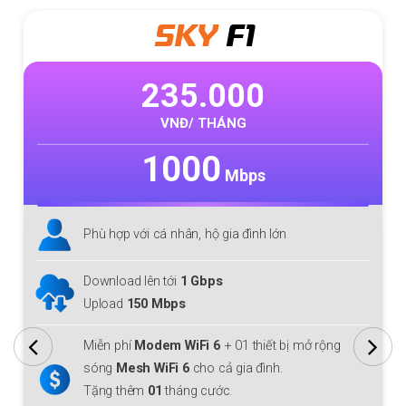
SKY
F1
235.000
VNĐ/ THÁNG
1000
Mbps
Phù hợp với cá nhân, hộ gia đình lớn
Download lên tới
1 Gbps
Upload
150 Mbps
Miễn phí
Modem WiFi 6
+ 01 thiết bị mở rộng
sóng
Mesh WiFi 6
cho cả gia đình.
Tặng thêm
01
tháng cước.