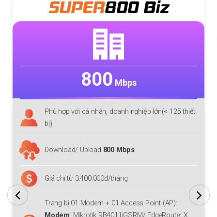
SUPER
800 Biz
800
Mbps
Phù hợp với cá nhân, doanh nghiệp lớn(< 125 thiết
bị)
Download/ Upload
800 Mbps
Giá chỉ từ 3.400.000đ/tháng
Trang bị 01 Modem + 01 Access Point (AP):
Modem
: Mikrotik RB4011iGSRM/ EdgeRouter X