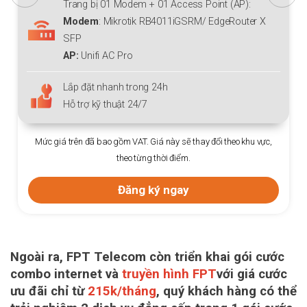
dem + 01 Access Point (AP):
Trang bị 01 Modem 
otik RB4011iGSRM/ EdgeRouter X
Modem
:
Mikrotik 
AP:
Unifi AC Lite/ 
ro
IP:
Miễn phí IP tĩnh (
trong 24h
Lắp đặt nhanh tron
 24/7
Hỗ trợ kỹ thuật 24/7
VAT. Giá này sẽ thay đổi theo khu vực,
Mức giá trên đã bao gồm VAT. 
eo từng thời điểm.
theo từn
ăng ký ngay
Đăng 
Ngoài ra, FPT Telecom còn triển khai gói cước
combo internet và
truyền hình FPT
với giá cước
ưu đãi chỉ từ
215k/tháng
, quý khách hàng có thể