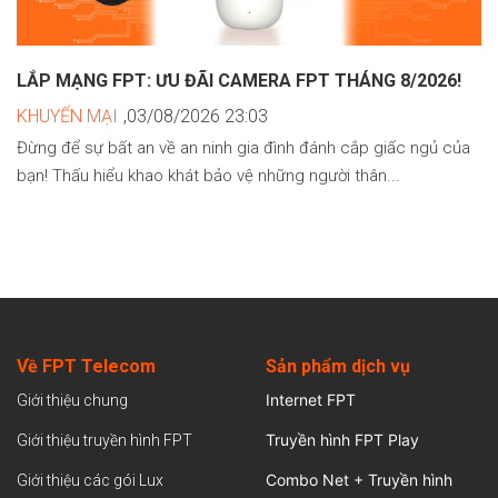
LẮP MẠNG FPT: ƯU ĐÃI CAMERA FPT THÁNG 8/2026!
KHUYẾN MẠI
,03/08/2026 23:03
Đừng để sự bất an về an ninh gia đình đánh cắp giấc ngủ của
bạn! Thấu hiểu khao khát bảo vệ những người thân...
Về FPT Telecom
Sản
phẩm dịch vụ
Internet FPT
Giới thiệu chung
Truyền hình FPT Play
Giới thiệu truyền hình FPT
Combo Net + Truyền hình
Giới thiệu các gói Lux