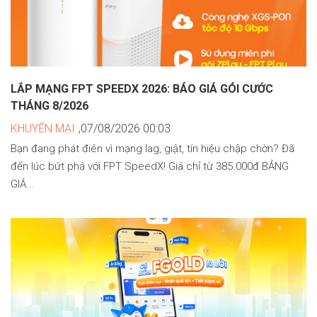
LẮP MẠNG FPT SPEEDX 2026: BÁO GIÁ GÓI CƯỚC
THÁNG 8/2026
KHUYẾN MẠI
,07/08/2026 00:03
Bạn đang phát điên vì mạng lag, giật, tín hiệu chập chờn? Đã
đến lúc bứt phá với FPT SpeedX! Giá chỉ từ 385.000đ BẢNG
GIÁ...