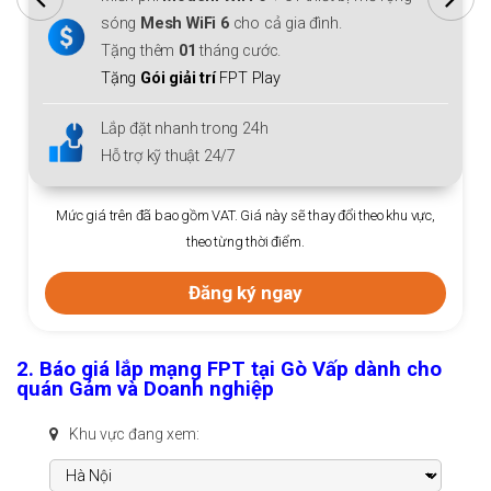
sóng
Mesh WiFi 6
cho cả gia đình.
Tặng thêm
01
tháng cước.
Tặng
Gói giải trí
FPT Play
Lắp đặt nhanh trong 24h
Hỗ trợ kỹ thuật 24/7
Mức giá trên đã bao gồm VAT. Giá này sẽ thay đổi theo khu vực,
theo từng thời điểm.
Đăng ký ngay
2. Báo giá lắp mạng FPT tại Gò Vấp dành cho
quán Gảm và Doanh nghiệp
Khu vực đang xem: