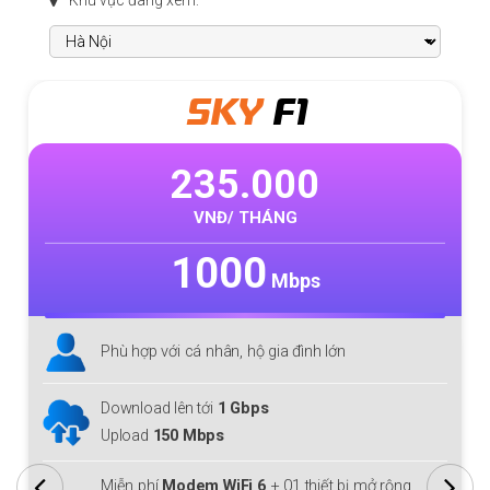
META
F1
370.000
VNĐ/ THÁNG
1000
Mbps
Phù hợp với cá nhân, hộ gia đình lớn
Download/Upload lên tới
1 Gbps
Miễn phí
Modem WiFi 6
+ 01 thiết bị mở rộng