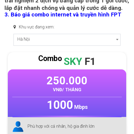
trải nghiệm 2 dịch vụ đẳng cấp trong 1 gói cước,
lắp đặt nhanh chóng và quản lý cước dễ dàng.
3. Báo giá combo internet và truyền hình FPT
Khu vực đang xem:
Hà Nội
Combo
SKY
F1
250.000
VNĐ/ THÁNG
1000
Mbps
Phù hợp với cá nhân, hộ gia đình lớn