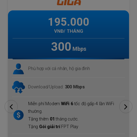
GIGA
195.000
VNĐ/ THÁNG
300
Mbps
Phù hợp với cá nhân, hộ gia đình
Download/Upload:
300 Mbps
Miễn phí Modem
WiFi 6
tốc độ gấp 4 lần WiFi
thường.
Tặng thêm
01
tháng cước.
Tặng
Gói giải trí
FPT Play