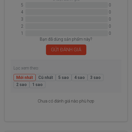
5
0
4
0
3
0
2
0
1
0
Bạn đã dùng sản phẩm này?
GỬI ĐÁNH GIÁ
Lọc xem theo:
Mới nhất
Cũ nhất
5 sao
4 sao
3 sao
2 sao
1 sao
Chưa có đánh giá nào phù hợp