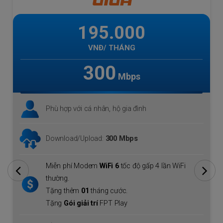
195.000
VNĐ/ THÁNG
300
Mbps
Phù hợp với cá nhân, hộ gia đình
Download/Upload:
300 Mbps
Miễn phí Modem
WiFi 6
tốc độ gấp 4 lần WiFi
thường.
Tặng thêm
01
tháng cước.
Tặng
Gói giải trí
FPT Play