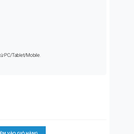
từ PC/Tablet/Mobile.
ÊM VÀO GIỎ HÀNG