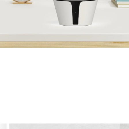
ĐĂNG KÝ NHẬN TƯ VẤN MIỄN PHÍ
e: Giảm ngay
100.000
VNĐ!
 cước, miễn phí Modem Wifi 6/7
6!