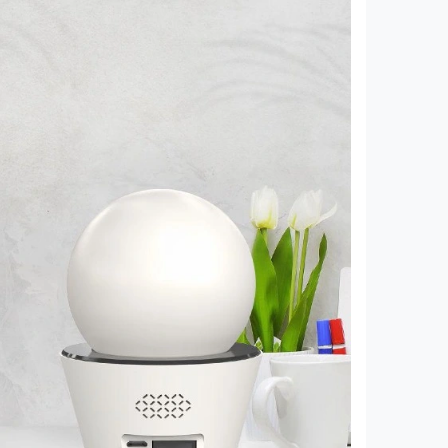
y
ombo thể thao Ngày
áng Cloud miễn phí!