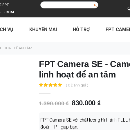
Ề FPT
ELECOM
ỊCH VỤ
KHUYẾN MÃI
HỖ TRỢ
FPT CAM
ới, linh hoạt để an tâm
INH HOẠT ĐỂ AN TÂM
FPT Camera SE - Came
linh hoạt để an tâm
( 0 Đánh giá )
830.000 ₫
1.390.000 ₫
FPT Camera SE với chất lượng hình ảnh FULL H
đoàn FPT giúp bạn: