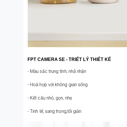
FPT CAMERA SE - TRIẾT LÝ THIẾT KẾ
- Màu sắc trung tính, nhã nhặn
- Hoà hợp với không gian sống
⚡ Đăng Ký Onlin
🎁 Tặng ngay 01 tháng
- Kết cấu nhỏ, gọn, nhẹ
& Mesh chính hãng 202
- Tinh tế, sang trọng,tối giản