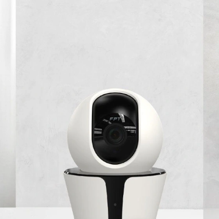
Đăng ký nga
⏰ Đăng ký Internet hoặc C
vàng – Tặng Camera & 12 th