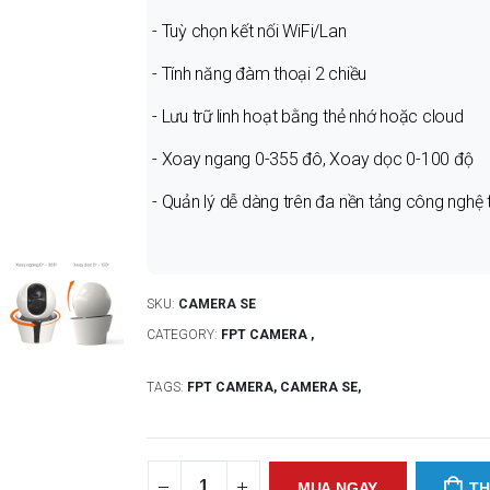
- Tuỳ chọn kết nối WiFi/Lan
- Tính năng đàm thoại 2 chiều
- Lưu trữ linh hoạt bằng thẻ nhớ hoặc cloud
- Xoay ngang 0-355 đô, Xoay dọc 0-100 độ
- Quản lý dễ dàng trên đa nền tảng công nghệ 
SKU:
CAMERA SE
CATEGORY:
FPT CAMERA ,
TAGS:
FPT CAMERA,
CAMERA SE,
MUA NGAY
TH