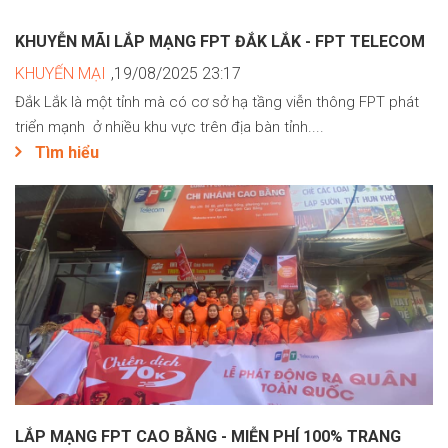
KHUYỄN MÃI LẮP MẠNG FPT ĐẮK LẮK - FPT TELECOM
KHUYẾN MẠI
,19/08/2025 23:17
Đắk Lắk là một tỉnh mà có cơ sở hạ tầng viễn thông FPT phát
triển mạnh ở nhiều khu vực trên địa bàn tỉnh....
Tìm hiểu
LẮP MẠNG FPT CAO BẰNG - MIỄN PHÍ 100% TRANG