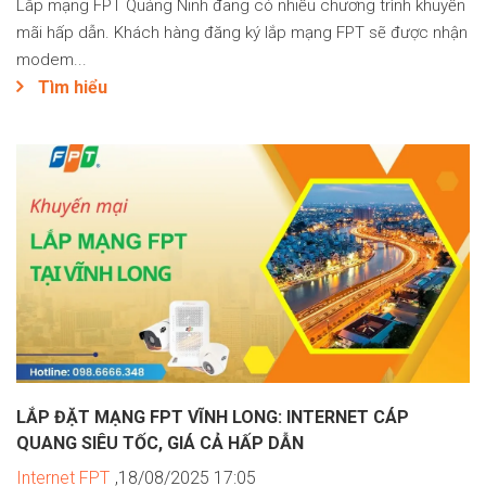
Lắp mạng FPT Quảng Ninh đang có nhiều chương trình khuyến
mãi hấp dẫn. Khách hàng đăng ký lắp mạng FPT sẽ được nhận
modem...
Tìm hiểu
LẮP ĐẶT MẠNG FPT VĨNH LONG: INTERNET CÁP
QUANG SIÊU TỐC, GIÁ CẢ HẤP DẪN
Internet FPT
,18/08/2025 17:05