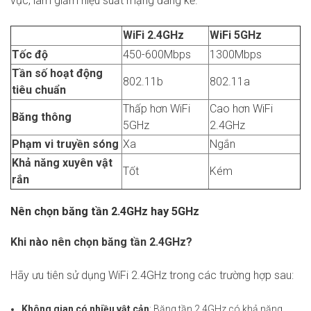
vực, làm giảm hiệu suất mạng đáng kể.
WiFi 2.4GHz
WiFi 5GHz
Tốc độ
450-600Mbps
1300Mbps
Tần số hoạt động
802.11b
802.11a
tiêu chuẩn
Thấp hơn WiFi
Cao hơn WiFi
Băng thông
5GHz
2.4GHz
Phạm vi truyền sóng
Xa
Ngắn
Khả năng xuyên vật
Tốt
Kém
rắn
Nên chọn băng tần 2.4GHz hay 5GHz
Khi nào nên chọn băng tần 2.4GHz?
Hãy ưu tiên sử dụng WiFi 2.4GHz trong các trường hợp sau:
Không gian có nhiều vật cản
: Băng tần 2.4GHz có khả năng