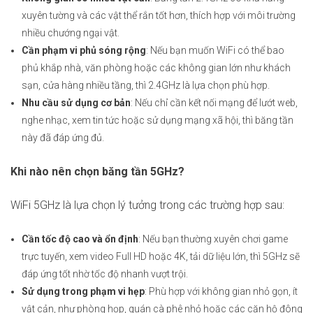
xuyên tường và các vật thể rắn tốt hơn, thích hợp với môi trường
nhiều chướng ngại vật.
Cần phạm vi phủ sóng rộng
: Nếu bạn muốn WiFi có thể bao
phủ khắp nhà, văn phòng hoặc các không gian lớn như khách
sạn, cửa hàng nhiều tầng, thì 2.4GHz là lựa chọn phù hợp.
Nhu cầu sử dụng cơ bản
: Nếu chỉ cần kết nối mạng để lướt web,
nghe nhạc, xem tin tức hoặc sử dụng mạng xã hội, thì băng tần
này đã đáp ứng đủ.
Khi nào nên chọn băng tần 5GHz?
WiFi 5GHz là lựa chọn lý tưởng trong các trường hợp sau:
Cần tốc độ cao và ổn định
: Nếu bạn thường xuyên chơi game
trực tuyến, xem video Full HD hoặc 4K, tải dữ liệu lớn, thì 5GHz sẽ
đáp ứng tốt nhờ tốc độ nhanh vượt trội.
Sử dụng trong phạm vi hẹp
: Phù hợp với không gian nhỏ gọn, ít
vật cản, như phòng họp, quán cà phê nhỏ hoặc các căn hộ đông