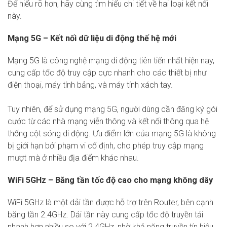
Để hiểu rõ hơn, hãy cùng tìm hiểu chi tiết về hai loại kết nối
này.
Mạng 5G – Kết nối dữ liệu di động thế hệ mới
Mạng 5G là công nghệ mạng di động tiên tiến nhất hiện nay,
cung cấp tốc độ truy cập cực nhanh cho các thiết bị như
điện thoại, máy tính bảng, và máy tính xách tay.
Tuy nhiên, để sử dụng mạng 5G, người dùng cần đăng ký gói
cước từ các nhà mạng viễn thông và kết nối thông qua hệ
thống cột sóng di động. Ưu điểm lớn của mạng 5G là không
bị giới hạn bởi phạm vi cố định, cho phép truy cập mạng
mượt mà ở nhiều địa điểm khác nhau.
WiFi 5GHz – Băng tần tốc độ cao cho mạng không dây
WiFi 5GHz là một dải tần được hỗ trợ trên Router, bên cạnh
băng tần 2.4GHz. Dải tần này cung cấp tốc độ truyền tải
nhanh hơn nhiều so với 2.4GHz, nhờ khả năng truyền tín hiệu