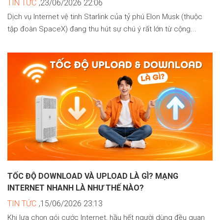
TIN TỨC
,23/06/2026 22:06
Dịch vụ Internet vệ tinh Starlink của tỷ phú Elon Musk (thuộc
tập đoàn SpaceX) đang thu hút sự chú ý rất lớn từ cộng...
TỐC ĐỘ DOWNLOAD VÀ UPLOAD LÀ GÌ? MẠNG
INTERNET NHANH LÀ NHƯ THẾ NÀO?
TIN TỨC
,15/06/2026 23:13
Khi lựa chọn gói cước Internet, hầu hết người dùng đều quan