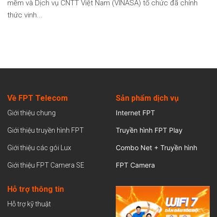
mềm và Dịch vụ CNTT Việt Nam (VINASA) tổ chức đã chính
thức vinh...
Về FPT Telecom
Sản
phẩm dịch vụ
Internet FPT
Giới thiệu chung
Truyền hình FPT Play
Giới thiệu truyền hình FPT
Combo Net + Truyền hình
Giới thiệu các gói Lux
FPT Camera
Giới thiệu FPT Camera SE
Hỗ trợ thông tin
Hỗ trợ kỹ thuật